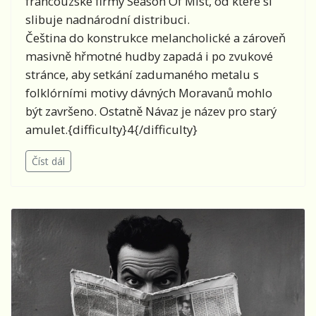
francouzské firmy Season Of Mist, od které si
slibuje nadnárodní distribuci.
Čeština do konstrukce melancholické a zároveň
masivně hřmotné hudby zapadá i po zvukové
stránce, aby setkání zadumaného metalu s
folklórními motivy dávných Moravanů mohlo
být završeno. Ostatně Návaz je název pro starý
amulet.{difficulty}4{/difficulty}
Číst dál