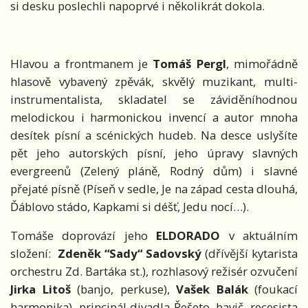
si desku poslechli napoprvé i několikrát dokola.
Hlavou a frontmanem je
Tomáš Pergl
, mimořádně
hlasově vybavený zpěvák, skvělý muzikant, multi-
instrumentalista, skladatel se záviděníhodnou
melodickou i harmonickou invencí a autor mnoha
desítek písní a scénických hudeb. Na desce uslyšíte
pět jeho autorských písní, jeho úpravy slavných
evergreenů (Zelený pláně, Rodný dům) i slavné
přejaté písně (Píseň v sedle, Je na západ cesta dlouhá,
Ďáblovo stádo, Kapkami si déšť, Jedu nocí…).
Tomáše doprovází jeho
ELDORADO
v aktuálním
složení:
Zdeněk “Sady“ Sadovský
(dřívější kytarista
orchestru Zd. Bartáka st.), rozhlasový režisér ozvučení
Jirka Litoš
(banjo, perkuse),
Vašek Balák
(foukací
harmonika), principál divadla Řešeto, bavič, recesista