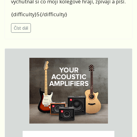
vychutnal si co moji kolegové hrají, zpívají a píší.
{difficulty}5{/difficulty}
Číst dál