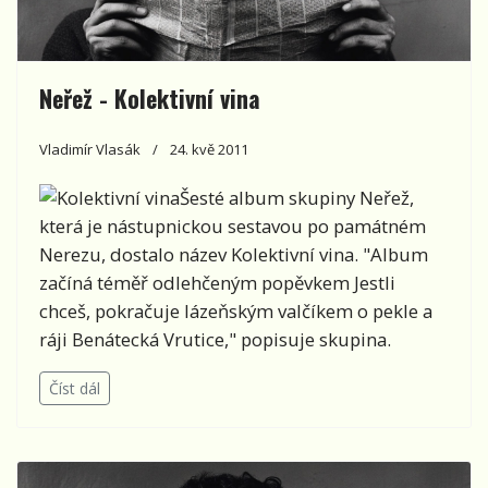
Neřež - Kolektivní vina
Vladimír Vlasák
24. kvě 2011
Šesté album skupiny Neřež,
která je nástupnickou sestavou po památném
Nerezu, dostalo název Kolektivní vina. "Album
začíná téměř odlehčeným popěvkem Jestli
chceš, pokračuje lázeňským valčíkem o pekle a
ráji Benátecká Vrutice," popisuje skupina.
Číst dál