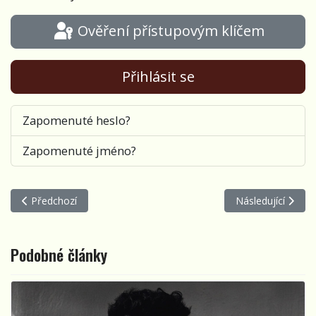
Ověření přístupovým klíčem
Přihlásit se
Zapomenuté heslo?
Zapomenuté jméno?
Předchozí článek: Skvělé album: Tak – jak je neznáte
Další článek: An
Předchozí
Následující
Podobné články