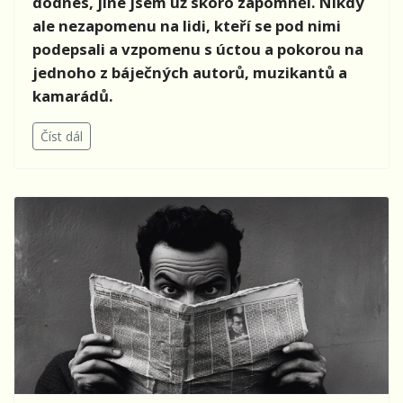
dodnes, jiné jsem už skoro zapomněl. Nikdy
ale nezapomenu na lidi, kteří se pod nimi
podepsali a vzpomenu s úctou a pokorou na
jednoho z báječných autorů, muzikantů a
kamarádů.
Číst dál