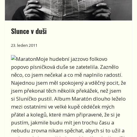
Slunce v duši
23. leden 2011
Moje hudební jazzovo folkovo
popovo písničková duše se zatetelila. Zaznělo
něco, co jsem nečekal a co mě naplnilo radostí.
Najednou jsem měl spokojený a vděčný pocit, že
jsem překonal těch několik překážek, než jsem
si Sluníčko pustil. Album Maratón dlouho leželo
mezi ostatními ve velké kupě cédéček mých
přátel a kolegů, které mám připravené, že si je
pustím, jakmile budu mít jen trochu času a
nebudu zrovna nikam spěchat, abych si to užil a