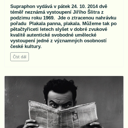
Supraphon vydává v pátek 24. 10. 2014 dvě
téměř neznámá vystoupení Jiřího Šlitra z
podzimu roku 1969. Jde o ztracenou nahrávku
pořadu Plakala panna, plakala. Můžeme tak po
pětačtyřiceti letech slyšet v dobré zvukové
kvalitě autentické svobodné umělecké
vystoupení jedné z významných osobností
české kultury.
Číst dál