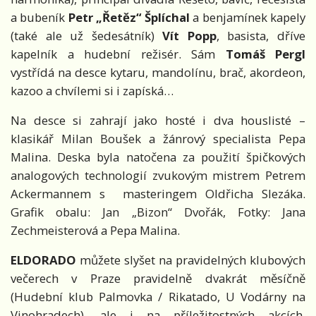
a bubeník
Petr „Řetěz“ Šplíchal
a benjamínek kapely
(také ale už šedesátník)
Vít Popp
, basista, dříve
kapelník a hudební režisér. Sám
Tomáš Pergl
vystřídá na desce kytaru, mandolínu, brač, akordeon,
kazoo a chvílemi si i zapíská…
Na desce si zahrají jako hosté i dva houslisté –
klasikář Milan Boušek a žánrový specialista Pepa
Malina.
Deska byla natočena za použití špičkových
analogových technologií zvukovým mistrem Petrem
Ackermannem s masteringem Oldřicha Slezáka.
Grafik obalu: Jan „Bizon“ Dvořák, Fotky: Jana
Zechmeisterová a Pepa Malina.
ELDORADO
můžete slyšet na pravidelných klubových
večerech v Praze pravidelně dvakrát měsíčně
(Hudební klub Palmovka / Rikatado, U Vodárny na
Vinohradech), ale i na příležitostných akcích,