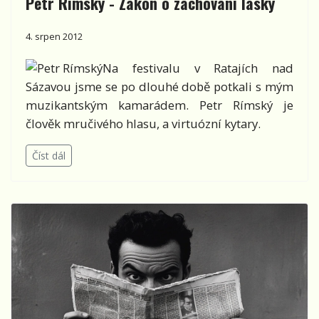
Petr Rímský - Zákon o zachování lásky
4. srpen 2012
Na festivalu v Ratajích nad
Sázavou jsme se po dlouhé době potkali s mým
muzikantským kamarádem. Petr Rímský je
člověk mručivého hlasu, a virtuózní kytary.
Číst dál