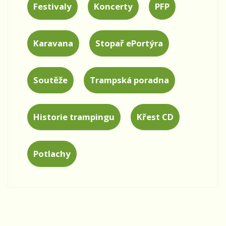
Festivaly
Koncerty
PFP
Karavana
Stopař ePortýra
Soutěže
Trampská poradna
Historie trampingu
Křest CD
Potlachy