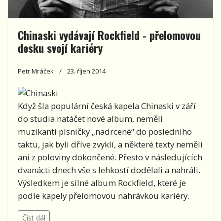
Chinaski vydávají Rockfield - přelomovou
desku svojí kariéry
Petr Mráček
23. říjen 2014
Když šla populární česká kapela Chinaski v září
do studia natáčet nové album, neměli
muzikanti písničky „nadrcené“ do posledního
taktu, jak byli dříve zvyklí, a některé texty neměli
ani z poloviny dokončené. Přesto v následujících
dvanácti dnech vše s lehkostí dodělali a nahráli.
Výsledkem je silné album Rockfield, které je
podle kapely přelomovou nahrávkou kariéry.
Číst dál