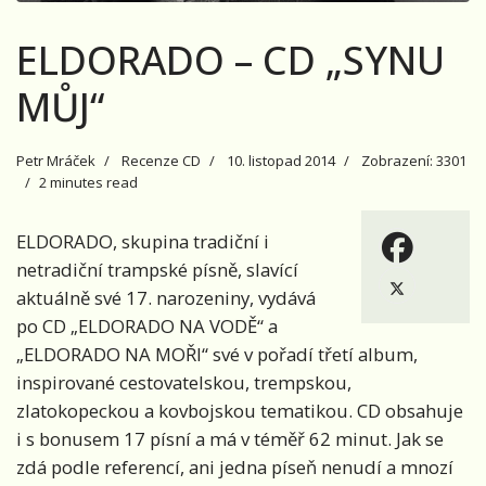
ELDORADO – CD „SYNU
MŮJ“
Petr Mráček
Recenze CD
10. listopad 2014
Zobrazení: 3301
2 minutes read
ELDORADO
, skupina tradiční i
netradiční trampské písně,
slavící
aktuálně své 17. narozeniny, vydává
po CD „ELDORADO NA VODĚ“ a
„ELDORADO NA MOŘI“ své v pořadí třetí album,
inspirované cestovatelskou, trempskou,
zlatokopeckou a kovbojskou tematikou. CD obsahuje
i s bonusem 17 písní a má v téměř 62 minut. Jak se
zdá podle referencí, ani jedna píseň nenudí a mnozí