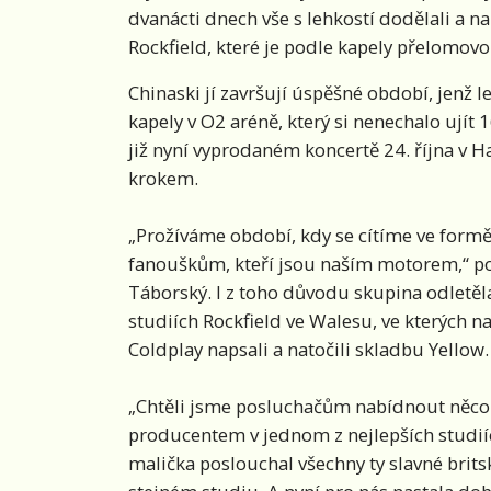
dvanácti dnech vše s lehkostí dodělali a n
Rockfield, které je podle kapely přelomov
Chinaski jí završují úspěšné období, jenž 
kapely v O2 aréně, který si nenechalo ujít 
již nyní vyprodaném koncertě 24. října v H
krokem.
„Prožíváme období, kdy se cítíme ve formě.
fanouškům, kteří jsou naším motorem,“ pop
Táborský. I z toho důvodu skupina odletě
studiích Rockfield ve Walesu, ve kterých
Coldplay napsali a natočili skladbu Yellow.
„Chtěli jsme posluchačům nabídnout něco 
producentem v jednom z nejlepších studiíc
malička poslouchal všechny ty slavné brits