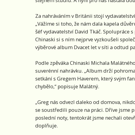
stejném studiu. A nyní pro nás nastala dob
Za nahráváním v Británii stojí vydavatelst
„Vážíme si toho, že nám dala kapela důvěru
šéf vydavatelství David Tkáč. Spolupráce
Chinaski si s ním nejprve vyzkoušeli spole
výběrové album Dvacet let v síti a odtud p
Podle zpěváka Chinaski Michala Malátného
suverénní nahrávku. „Album drží pohromadě j
setkání s Gregem Haverem, který svým fa
chybělo,“ popisuje Malátný.
„Greg nás odvezl daleko od domova, nikdo 
se soustředili pouze na práci. Dříve jsme p
poslední noty, tentokrát jsme nechali otev
doplňuje.