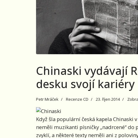
Chinaski vydávají 
desku svojí kariéry
Petr Mráček
Recenze CD
23. říjen 2014
Zobra
Když šla populární česká kapela Chinaski v
neměli muzikanti písničky „nadrcené“ do po
zvyklí, a některé texty neměli ani z polovi