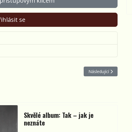
 přístupovým klíčem
ihlásit se
NÉ NAHRÁVKY JIŘÍHO ŠLITRA
Další článek: Karel Kryl
Následující
Skvělé album: Tak – jak je
neznáte