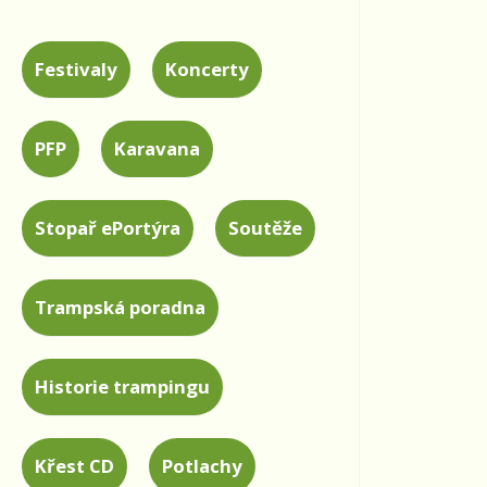
Festivaly
Koncerty
PFP
Karavana
Stopař ePortýra
Soutěže
Trampská poradna
Historie trampingu
heslo
Křest CD
Potlachy