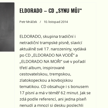
ELDORADO – CD „SYNU MŮJ“
Petr Mráček
10. listopad 2014
ELDORADO
, skupina tradiční i
netradiční trampské písně,
slavící
aktuálně své 17. narozeniny, vydává
po CD „ELDORADO NA VODĚ“ a
„ELDORADO NA MOŘI“ své v pořadí
třetí album, inspirované
cestovatelskou, trempskou,
zlatokopeckou a kovbojskou
tematikou. CD obsahuje i s bonusem
17 písní a má v téměř 62 minut. Jak se
zdá podle referencí, ani jedna píseň
nenudí a mnozí si desku poslechli