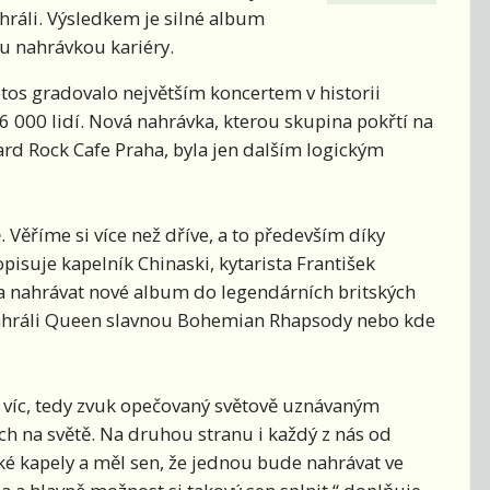
ahráli. Výsledkem je silné album
ou nahrávkou kariéry.
letos gradovalo největším koncertem v historii
16 000 lidí. Nová nahrávka, kterou skupina pokřtí na
ard Rock Cafe Praha, byla jen dalším logickým
 Věříme si více než dříve, a to především díky
isuje kapelník Chinaski, kytarista František
la nahrávat nové album do legendárních britských
 nahráli Queen slavnou Bohemian Rhapsody nebo kde
víc, tedy zvuk opečovaný světově uznávaným
h na světě. Na druhou stranu i každý z nás od
ké kapely a měl sen, že jednou bude nahrávat ve