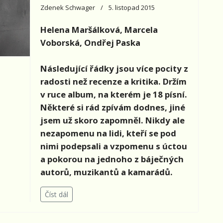
Zdenek Schwager
5. listopad 2015
Helena Maršálková, Marcela
Voborská, Ondřej Paska
Následující řádky jsou více pocity z
radosti než recenze a kritika. Držím
v ruce album, na kterém je 18 písní.
Některé si rád zpívám dodnes, jiné
jsem už skoro zapomněl. Nikdy ale
nezapomenu na lidi, kteří se pod
nimi podepsali a vzpomenu s úctou
a pokorou na jednoho z báječných
autorů, muzikantů a kamarádů.
Číst dál