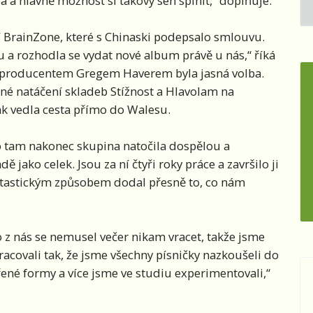
a a hlavně možnost si takový sen splnit,“ doplňuje.
ví BrainZone, které s Chinaski podepsalo smlouvu.
 a rozhodla se vydat nové album právě u nás,“ říká
 s producentem Gregem Haverem byla jasná volba.
čné natáčení skladeb Stížnost a Hlavolam na
ak vedla cesta přímo do Walesu.
 tam nakonec skupina natočila dospělou a
ako celek. Jsou za ní čtyři roky práce a završilo ji
ntastickým způsobem dodal přesně to, co nám
z nás se nemusel večer nikam vracet, takže jsme
racovali tak, že jsme všechny písničky nazkoušeli do
řené formy a více jsme ve studiu experimentovali,“