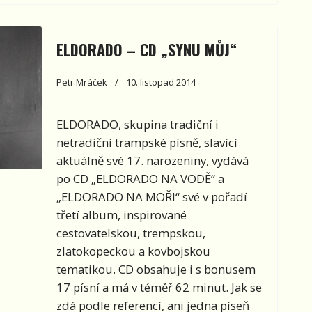
ELDORADO – CD „SYNU MŮJ“
Petr Mráček
10. listopad 2014
ELDORADO
, skupina tradiční i
netradiční trampské písně,
slavící
aktuálně své 17. narozeniny, vydává
po CD „ELDORADO NA VODĚ“ a
„ELDORADO NA MOŘI“ své v pořadí
třetí album, inspirované
cestovatelskou, trempskou,
zlatokopeckou a kovbojskou
tematikou. CD obsahuje i s bonusem
17 písní a má v téměř 62 minut. Jak se
zdá podle referencí, ani jedna píseň