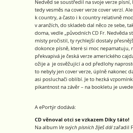
Nedvěd se soustředil na svoje verze písní, 
tedy vesměs na cover verze cover verzí. Ale
k country, a často i k country relativně mod
v aranžích, do skladeb dal něco ze sebe, 
doma, vedle „původních CD Fr. Nedvěda st
místy pročistil, ty rychlejší dostaly přesně
dokonce písně, které si moc nepamatuju, n
překvapivá je česká verze amerického cajdá
ožije a je osvěžující a od předlohy naprost
to nebyly jen cover verze, úplně nakonec da
asi posluchači oblíbí. Je to hezká vzpomí
pikantnost na závěr – na bookletu je uvede
A ePortýr dodává:
CD věnoval otci se vzkazem Díky táto!
Na album
Ve svých písních žiješ dál
zařadil F