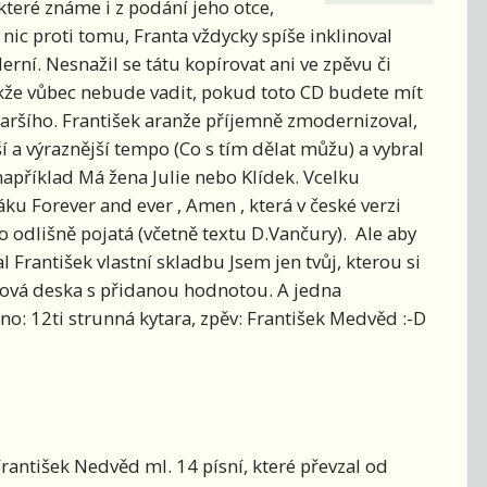
které známe i z podání jeho otce,
 nic proti tomu, Franta vždycky spíše inklinoval
erní. Nesnažil se tátu kopírovat ani ve zpěvu či
takže vůbec nebude vadit, pokud toto CD budete mít
aršího. František aranže příjemně zmodernizoval,
jší a výraznější tempo (Co s tím dělat můžu) a vybral
apříklad Má žena Julie nebo Klídek. Vcelku
ku Forever and ever , Amen , která v české verzi
o odlišně pojatá (včetně textu D.Vančury). Ale aby
l František vlastní skladbu Jsem jen tvůj, kterou si
nková deska s přidanou hodnotou. A jedna
no: 12ti strunná kytara, zpěv: František Medvěd :-D
rantišek Nedvěd ml. 14 písní, které převzal od