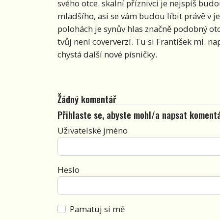
svého otce. skalní příznivci je nejspíš bud
mladšího, asi se vám budou líbit právě v je
polohách je synův hlas značně podobný otc
tvůj není coververzí. Tu si František ml. n
chystá další nové písničky.
Žádný komentář
Přihlaste se, abyste mohl/a napsat koment
Uživatelské jméno
Heslo
Pamatuj si mě