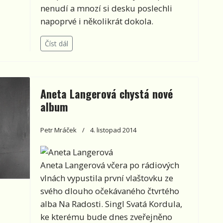
nenudí a mnozí si desku poslechli
napoprvé i několikrát dokola.
Číst dál
Aneta Langerová chystá nové
album
Petr Mráček
4. listopad 2014
Aneta Langerová včera po rádiových
vlnách vypustila první vlaštovku ze
svého dlouho očekávaného čtvrtého
alba Na Radosti. Singl Svatá Kordula,
ke kterému bude dnes zveřejněno