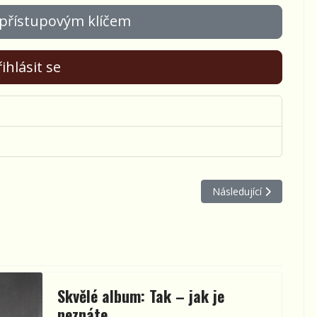
 přístupovým klíčem
ihlásit se
Další článek: Tři tram
Následující
Skvělé album: Tak – jak je
neznáte