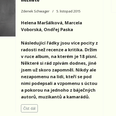
Zdenek Schwager
5. listopad 2015
Helena Maršálková, Marcela
Voborská, Ondřej Paska
Následující řádky jsou více pocity z
radosti než recenze a kritika. Držím
v ruce album, na kterém je 18 písní.
Některé si rád zpívám dodnes, jiné
jsem už skoro zapomněl. Nikdy ale
nezapomenu na lidi, kteří se pod
nimi podepsali a vzpomenu s úctou
a pokorou na jednoho z báječných
autorů, muzikantů a kamarádů.
Číst dál