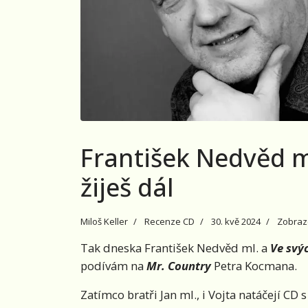
František Nedvěd ml
žiješ dál
Miloš Keller
Recenze CD
30. kvě 2024
Zobraz
Tak dneska František Nedvěd ml. a
Ve svýc
podívám na
Mr. Country
Petra Kocmana.
Zatímco bratři Jan ml., i Vojta natáčejí CD