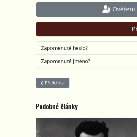
Ověření
Př
Zapomenuté heslo?
Zapomenuté jméno?
Předchozí článek: Petr Kocman - Mr. Country
Předchozí
Podobné články