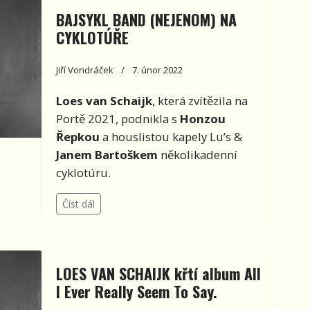
BAJSYKL BAND (NEJENOM) NA
CYKLOTÚŘE
Jiří Vondráček
7. únor 2022
Loes van Schaijk
, která zvítězila na
Portě 2021, podnikla s
Honzou
Řepkou
a houslistou kapely Lu’s &
Janem Bartoškem
několikadenní
cyklotúru
.
Číst dál
LOES VAN SCHAIJK křtí album All
I Ever Really Seem To Say.