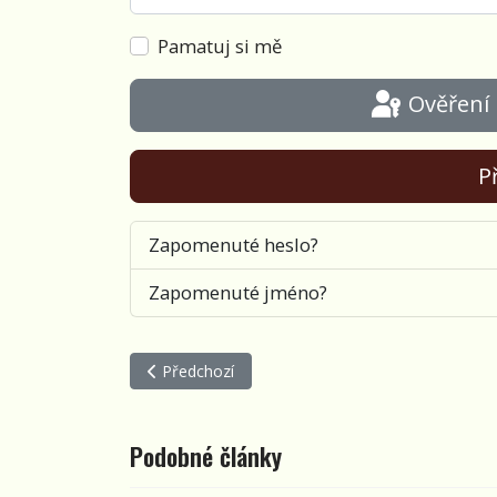
Pamatuj si mě
Ověření
Př
Zapomenuté heslo?
Zapomenuté jméno?
Předchozí článek: Večer S - pozvánka na lednový
Předchozí
Podobné články