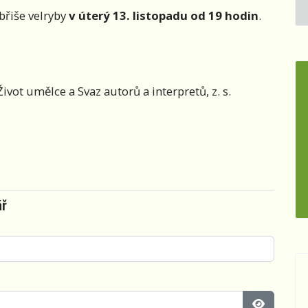
břiše velryby
v úterý 13. listopadu od 19 hodin
.
ot umělce a Svaz autorů a interpretů, z. s.
ář