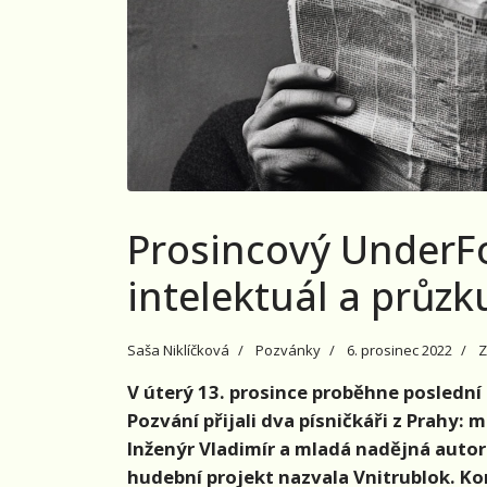
Prosincový UnderFo
intelektuál a průzk
Saša Niklíčková
Pozvánky
6. prosinec 2022
Z
V úterý 13. prosince proběhne poslední
Pozvání přijali dva písničkáři z Prahy
Inženýr Vladimír a mladá nadějná autor
hudební projekt nazvala Vnitrublok. K