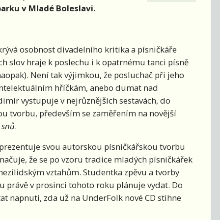
arku v Mladé Boleslavi.
krývá osobnost divadelního kritika a písničkáře
ních slov hraje k poslechu i k opatrnému tanci písně
 naopak). Není tak výjimkou, že posluchač při jeho
intelektuálním hříčkám, anebo dumat nad
imír vystupuje v nejrůznějších sestavách, do
ovou tvorbu, především se zaměřením na novější
 snů
.
prezentuje svou autorskou písničkářskou tvorbu
načuje, že se po vzoru tradice mladých písničkářek
 mezilidským vztahům. Studentka zpěvu a tvorby
ou právě v prosinci tohoto roku plánuje vydat. Do
tat napnuti, zda už na UnderFolk nové CD stihne