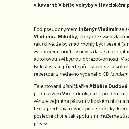
v kavárně V břiše velryby v Havelském p
Pod pseudonymem
Inženýr Vladimír
se s
Vladimíra Mikulky
, který dle svých vlast
tak tklivé, že by snad mohly být i veselé (a
vystoupení mnohdy neví, zda se má smát 
autorovou svébytnou obrazotvorností. Vlad
Boleslavi ale přijede představit svou sól
repertoár z nedávno vydaného CD
Kanálem
Talentovaná písničkářka
Alžběta Dudová
pod názvem
Vnitrublok
, čímž předem naz
věnuje zejména pátrání v lidském nitru a
textu představí rovněž písně z desky, kter
poslední chvíle tak spolu s ní můžeme zůs
přivézt.