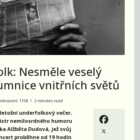
lk: Nesměle veselý
umnice vnitřních světů
obrazení: 1158
2 minutes read
 letošní underfolkový večer.
: mistr nemilosrdného humoru
ka Alžběta Dudová, jež svůj
oncert proběhne od 19 hodin