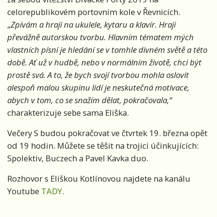
celorepublikovém portovním kole v Řevnicích.
„
Zpívám a hraji na ukulele, kytaru a klavír. Hraji
převážně autorskou tvorbu. Hlavním tématem mých
vlastních písní je hledání se v tomhle divném světě a této
době. Ať už v hudbě, nebo v normálním životě, chci být
prostě svá. A to, že bych svojí tvorbou mohla oslovit
alespoň malou skupinu lidí je neskutečná motivace,
abych v tom, co se snažím dělat, pokračovala,“
charakterizuje sebe sama Eliška.
Večery S budou pokračovat ve čtvrtek 19. března opět
od 19 hodin. Můžete se těšit na trojici účinkujících:
Spolektiv, Buczech a Pavel Kavka duo.
Rozhovor s Eliškou Kotlínovou najdete na kanálu
Youtube
TADY
.