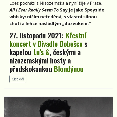
Loes pochází z Nizozemska a nyní žije v Praze.
All I Ever Really Seem To
Say
je jako Speyside
whisky: ničím neředěná, s vlastní silnou
chutí a lehce nasládlým „dozvukem.“
27. listopadu 2021:
Křestní
koncert v Divadle Dobešce
s
kapelou
Lu’s &
, českými a
nizozemskými hosty a
předskokankou
Blondýnou
Číst dál