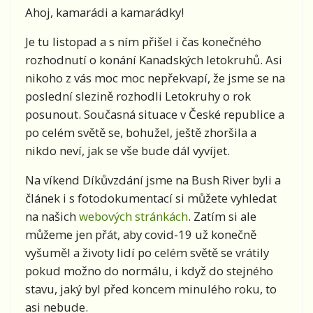
Ahoj, kamarádi a kamarádky!
Je tu listopad a s ním přišel i čas konečného
rozhodnutí o konání Kanadských letokruhů. Asi
nikoho z vás moc moc nepřekvapí, že jsme se na
poslední slezině rozhodli Letokruhy o rok
posunout. Současná situace v České republice a
po celém světě se, bohužel, ještě zhoršila a
nikdo neví, jak se vše bude dál vyvíjet.
Na víkend Díkůvzdání jsme na Bush River byli a
článek i s fotodokumentací si můžete vyhledat
na našich
webových stránkách
. Zatím si ale
můžeme jen přát, aby covid-19 už konečně
vyšuměl a životy lidí po celém světě se vrátily
pokud možno do normálu, i když do stejného
stavu, jaký byl před koncem minulého roku, to
asi nebude.