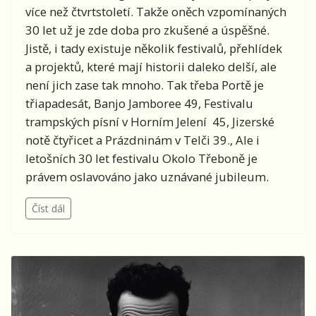
více než čtvrtstoletí. Takže oněch vzpomínaných
30 let už je zde doba pro zkušené a úspěšné.
Jistě, i tady existuje několik festivalů, přehlídek
a projektů, které mají historii daleko delší, ale
není jich zase tak mnoho. Tak třeba Portě je
třiapadesát, Banjo Jamboree 49, Festivalu
trampských písní v Horním Jelení 45, Jizerské
notě čtyřicet a Prázdninám v Telči 39., Ale i
letošních 30 let festivalu Okolo Třeboně je
právem oslavováno jako uznávané jubileum.
Číst dál