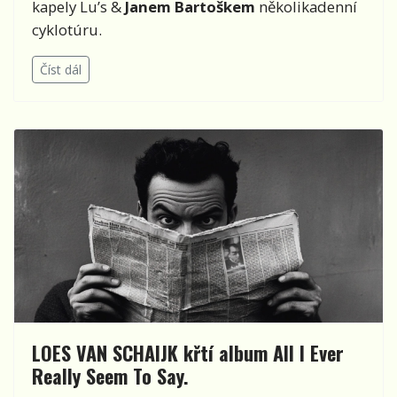
kapely Lu’s &
Janem Bartoškem
několikadenní
cyklotúru
.
Číst dál
LOES VAN SCHAIJK křtí album All I Ever
Really Seem To Say.