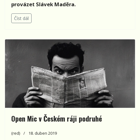
provázet Slávek Maděra.
Číst dál
Open Mic v Českém ráji podruhé
(red)
18. duben 2019