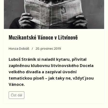
Muzikantské Vánoce v Litvínově
Honza Dobiáš
20. prosinec 2019
Luboš Stráník si naladil kytaru, přivítal
zaplněnou klubovnu litvínovského Docela
velkého divadla a zazpíval úvodní
tematickou píseň – jak taky ne, vždyť jsou
Vánoce.
Číst dál