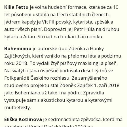
Killa Fettu
je volná hudební formace, která se za 10
let působení ustálila na třech stabilních členech.
Jádrem kapely je Vít Filipovský, kytarista, zpěvák a
autor všech písní. Doprovází jej Petr Hůla na druhou
kytaru a Adam Strnad na foukací harmoniku.
Bohemiano
je autorské duo Zdeňka a Hanky
Zajíčkových, které vzniklo na přelomu léta a podzimu
roku 2018. To vydali čtyř písňový maxisingl a píseň
Na svatýho Jána úspěšně bodovala deset týdnů ve
Folkparádě Českého rozhlasu. Ze zamýšleného
studiového projektu stál Zdeněk Zajíček 1. září 2018
jako Bohemiano už také i na pódiu. Zpravidla
vystupuje sám s akustickou kytarou a kytarovými
multiefekty.
Eliška Kotlínová
je sedmnáctiletá zpěvačka, která má
za sebou vítězství Divácké Porty 2019 na