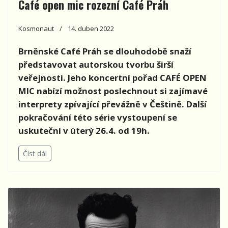
Café open mic rozezní Café Práh
Kosmonaut
14. duben 2022
Brněnské Café Práh
se dlouhodobě snaží
představovat autorskou tvorbu širší
veřejnosti. Jeho koncertní pořad CAFÉ OPEN
MIC nabízí možnost poslechnout si zajímavé
interprety zpívající převážně v Češtině. Další
pokračování této série vystoupení se
uskuteční v úterý 26.4. od 19h.
Číst dál