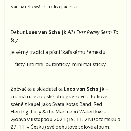
Martina Hrbková
17. listopad 2021
Debut
Loes van Schaijk
All I Ever Really Seem To
Say
je věrný tradici a písničkářskému řemeslu
– čistý, intimní, autentický, minimalistický
Zpěvačka a skladatelka
Loes van Schaijk
–
známá na evropské bluegrassové a folkové
scéně z kapel jako Svaťa Kotas Band, Red
Herring, Lucy & the Man nebo Waterflow –
vydává v listopadu 2021 (19. 11. v Nizozemsku a
27. 11. v Česku) své debutové sólové album.