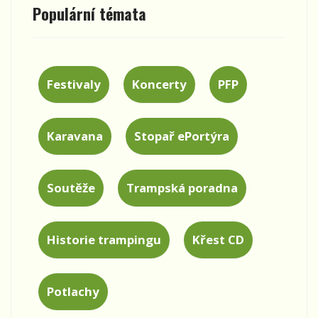
Populární témata
Festivaly
Koncerty
PFP
Karavana
Stopař ePortýra
Soutěže
Trampská poradna
Historie trampingu
Křest CD
Potlachy