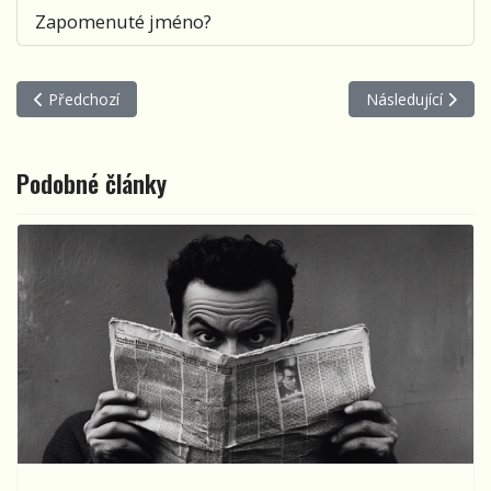
Zapomenuté jméno?
Předchozí článek: Kanadské letokruhy
Další článek: Muz
Předchozí
Následující
Podobné články