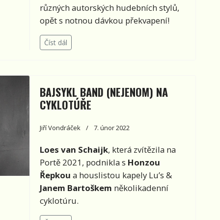
různých autorských hudebních stylů,
opět s notnou dávkou překvapení!
Číst dál
BAJSYKL BAND (NEJENOM) NA
CYKLOTÚŘE
Jiří Vondráček
7. únor 2022
Loes van Schaijk
, která zvítězila na
Portě 2021, podnikla s
Honzou
Řepkou
a houslistou kapely Lu’s &
Janem Bartoškem
několikadenní
cyklotúru
.