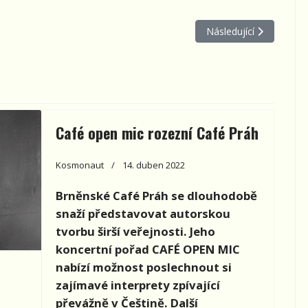
 Večerů S
Další článek: Jarní Trif
Následující
Café open mic rozezní Café Práh
Kosmonaut
14. duben 2022
Brněnské Café Práh
se dlouhodobě
snaží představovat autorskou
tvorbu širší veřejnosti. Jeho
koncertní pořad CAFÉ OPEN MIC
nabízí možnost poslechnout si
zajímavé interprety zpívající
převážně v Češtině. Další