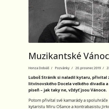
Muzikantské Vánoce
Honza Dobiáš
Pozvánky
20. prosinec 2019
Z
Luboš Stráník si naladil kytaru, přivít
litvínovského Docela velkého divadla a
píseň – jak taky ne, vždyť jsou Vánoce.
Potom přivítal své kamarády a spoluhráče
kytaristu Míru Ošance a kontrabasistu Jir