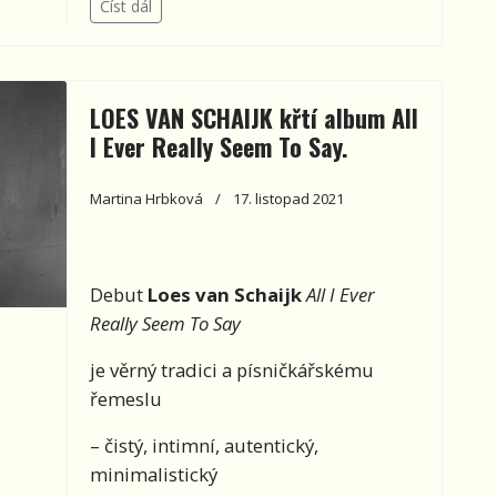
Číst dál
LOES VAN SCHAIJK křtí album All
I Ever Really Seem To Say.
Martina Hrbková
17. listopad 2021
Debut
Loes van Schaijk
All I Ever
Really Seem To Say
je věrný tradici a písničkářskému
řemeslu
– čistý, intimní, autentický,
minimalistický