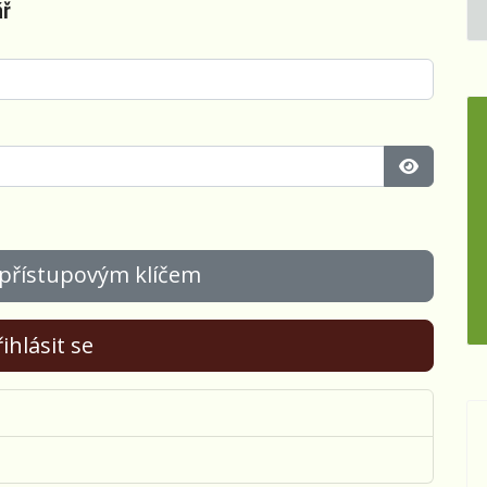
ář
Zobrazit 
 přístupovým klíčem
ihlásit se