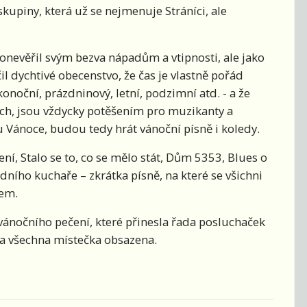
kupiny, která už se nejmenuje Stráníci, ale
pronevěřil svým bezva nápadům a vtipnosti, ale jako
l dychtivé obecenstvo, že čas je vlastně pořád
konoční, prázdninový, letní, podzimní atd. - a že
tech, jsou vždycky potěšením pro muzikanty a
 Vánoce, budou tedy hrát vánoční písně i koledy.
ení, Stalo se to, co se mělo stát, Dům 5353, Blues o
odního kuchaře – zkrátka písně, na které se všichni
kem.
vánočního pečení, které přinesla řada posluchaček
byla všechna místečka obsazena.