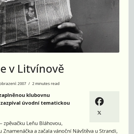
 v Litvínově
obrazení: 2007
2 minutes read
al zaplněnou klubovnu
 zazpíval úvodní tematickou
 – zpěvačku Leňu Bláhovou,
ku Znamenáčka a začala vánoční Návštěva u Strandi,