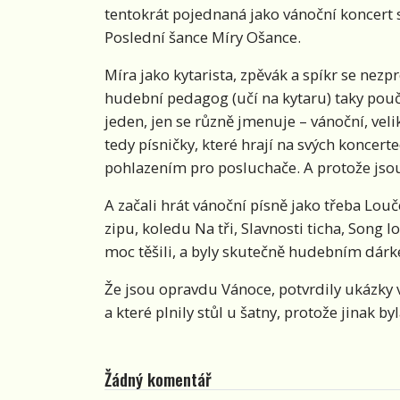
tentokrát pojednaná jako vánoční koncert s
Poslední šance Míry Ošance.
Míra jako kytarista, zpěvák a spíkr se nez
hudební pedagog (učí na kytaru) taky pouči
jeden, jen se různě jmenuje – vánoční, veli
tedy písničky, které hrají na svých koncer
pohlazením pro posluchače. A protože jsou
A začali hrát vánoční písně jako třeba Louč
zipu, koledu Na tři, Slavnosti ticha, Song l
moc těšili, a byly skutečně hudebním dár
Že jsou opravdu Vánoce, potvrdily ukázky 
a které plnily stůl u šatny, protože jinak 
Žádný komentář