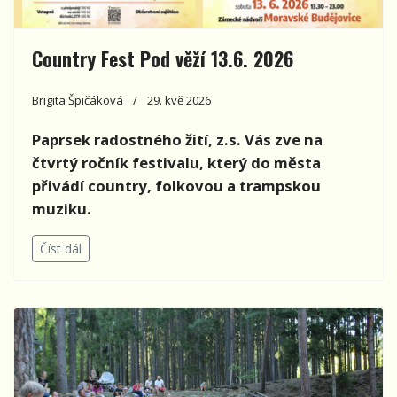
Country Fest Pod věží 13.6. 2026
Brigita Špičáková
29. kvě 2026
Paprsek radostného žití, z.s. Vás zve na
čtvrtý ročník festivalu, který do města
přivádí country, folkovou a trampskou
muziku.
Číst dál