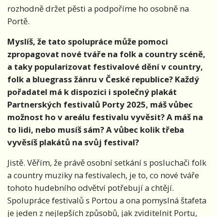
rozhodně držet pěsti a podpoříme ho osobně na
Portě.
Myslíš, že tato spolupráce může pomoci
zpropagovat nové tváře na folk a country scéně,
a taky popularizovat festivalové dění v country,
folk a bluegrass žánru v České republice? Každý
pořadatel má k dispozici i společný plakát
Partnerských festivalů Porty 2025, máš vůbec
možnost ho v areálu festivalu vyvěsit? A máš na
to lidi, nebo musíš sám? A vůbec kolik třeba
vyvěsíš plakátů na svůj festival?
Jistě. Věřím, že právě osobní setkání s posluchači folk
a country muziky na festivalech, je to, co nové tváře
tohoto hudebního odvětví potřebují a chtějí.
Spolupráce festivalů s Portou a ona pomyslná štafeta
je jeden z nejlepších způsobů, jak zviditelnit Portu,