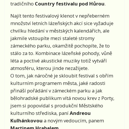
tradičního
Country festivalu pod Hůrou
.
Najít tento festivalový klenot v nepřeberném
množství letních lázeňských akcí sice vyžaduje
chvilku hledání v městských kalendářích, ale
jakmile vstoupíte mezi staleté stromy
zámeckého parku, okamžitě pochopíte, že to
stálo za to. Kombinace lázeňské pohody, vůně
léta a poctivé akustické muziky totiž vytváří
atmosféru, kterou jinde nezažijete.
O tom, jak náročné je skloubit festival s obřím
kulturním programem města, jaké radosti
přináší pořádání v zámeckém parku a jak
bělohradské publikum vítá novou krev z Porty,
jsem si popovídal s produkční Městského
kulturního střediska, paní
Andreou
Kulhánkovou
a novým vedoucím, panem
Martinem Hrabalem
.