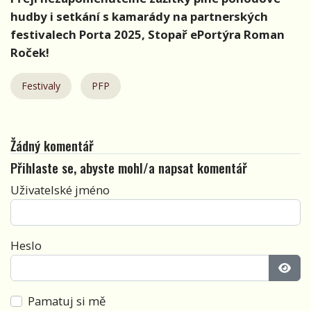
hudby i setkání s kamarády na partnerských
festivalech Porta 2025, Stopař ePortýra Roman
Roček!
Festivaly
PFP
Žádný komentář
Přihlaste se, abyste mohl/a napsat komentář
Uživatelské jméno
Heslo
Zobra
Pamatuj si mě