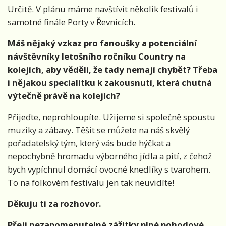
Určitě. V plánu máme navštívit několik festivalů i
samotné finále Porty v Řevnicích.
Máš nějaký vzkaz pro fanoušky a potenciální
návštěvníky letošního ročníku Country na
kolejích, aby věděli, že tady nemají chybět? Třeba
i nějakou specialitku k zakousnutí, která chutná
výtečně právě na kolejích?
Přijeďte, neprohloupíte. Užijeme si společně spoustu
muziky a zábavy. Těšit se můžete na náš skvělý
pořadatelský tým, který vás bude hýčkat a
nepochybně hromadu výborného jídla a pití, z čehož
bych vypíchnul domácí ovocné knedlíky s tvarohem.
To na folkovém festivalu jen tak neuvidíte!
Děkuju ti za rozhovor.
Přeji nezapomenutelné zážitky plné pohodové