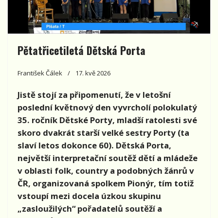
Pětatřicetiletá Dětská Porta
František Čálek
17. kvě 2026
Jistě stojí za připomenutí, že v letošní
poslední květnový den vyvrcholí polokulatý
35. ročník Dětské Porty, mladší ratolesti své
skoro dvakrát starší velké sestry Porty (ta
slaví letos dokonce 60). Dětská Porta,
největší interpretační soutěž dětí a mládeže
v oblasti folk, country a podobných žánrů v
ČR, organizovaná spolkem Pionýr, tím totiž
vstoupí mezi docela úzkou skupinu
„zasloužilých“ pořadatelů soutěží a