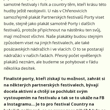
samotné festivaly i folk a country těm, kteří krásu této
hudby ještě neobjevili. U nás v Chřenovicích
samozřejmě plakát Partnerských festivalů Porty viset
bude, stejně jako plakát samotně Porty i dalších
festivalů, protože připíchnout na nástěnku ten svůj,
mají možnost všichni. Naše plakátky budou stejným
způsobem viset na jiných festivalech, ale také
posázavských nádražích i ve vlacích. O to se postarají
nádražáci v našich řadách. Přesný počet vyvěšených
plakátů neznám, ale budeme se pohybovat v řádu
několika desítek.
Finalisté porty, kteří získají tu možnost, zahrát si
na některých partnerských festivalech, bývají
docela aktivní a chtějí se pochlubit svým
vystoupením na festivalu a tak se to ukáže na FB
a Instagramu… Je to pro festival Country na