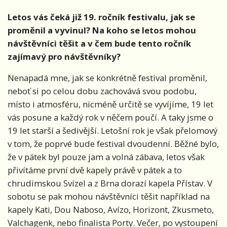
Letos vás čeká již 19. ročník festivalu, jak se
proměnil a vyvinul? Na koho se letos mohou
návštěvníci těšit a v čem bude tento ročník
zajímavý pro návštěvníky?
Nenapadá mne, jak se konkrétně festival proměnil,
neboť si po celou dobu zachovává svou podobu,
místo i atmosféru, nicméně určitě se vyvíjíme, 19 let
vás posune a každý rok v něčem poučí. A taky jsme o
19 let starší a šedivější. Letošní rok je však přelomový
v tom, že poprvé bude festival dvoudenní. Běžné bylo,
že v pátek byl pouze jam a volná zábava, letos však
přivítáme první dvě kapely právě v pátek a to
chrudimskou Svízel a z Brna dorazí kapela Přístav. V
sobotu se pak mohou návštěvníci těšit například na
kapely Kati, Dou Naboso, Avízo, Horizont, Zkusmeto,
Valchagenk, nebo finalista Porty. Večer, po vystoupení