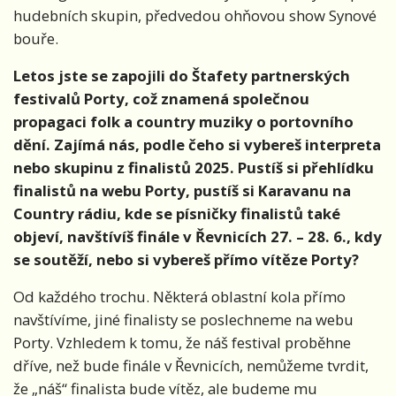
hudebních skupin, předvedou ohňovou show Synové
bouře.
Letos jste se zapojili do Štafety partnerských
festivalů Porty, což znamená společnou
propagaci folk a country muziky o portovního
dění. Zajímá nás, podle čeho si vybereš interpreta
nebo skupinu z finalistů 2025. Pustíš si přehlídku
finalistů na webu Porty, pustíš si Karavanu na
Country rádiu, kde se písničky finalistů také
objeví, navštívíš finále v Řevnicích 27. – 28. 6., kdy
se soutěží, nebo si vybereš přímo vítěze Porty?
Od každého trochu. Některá oblastní kola přímo
navštívíme, jiné finalisty se poslechneme na webu
Porty. Vzhledem k tomu, že náš festival proběhne
dříve, než bude finále v Řevnicích, nemůžeme tvrdit,
že „náš“ finalista bude vítěz, ale budeme mu