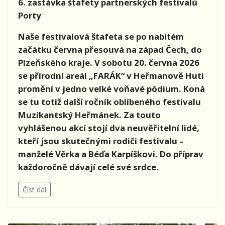
6. zastávka štafety partnerských festivalů
Porty
Naše festivalová štafeta se po nabitém
začátku června přesouvá na západ Čech, do
Plzeňského kraje. V sobotu 20. června 2026
se přírodní areál „FARÁK“ v Heřmanově Huti
promění v jedno velké voňavé pódium. Koná
se tu totiž další ročník oblíbeného festivalu
Muzikantský Heřmánek. Za touto
vyhlášenou akcí stojí dva neuvěřitelní lidé,
kteří jsou skutečnými rodiči festivalu –
manželé Věrka a Béďa Karpíškovi. Do příprav
každoročně dávají celé své srdce.
Číst dál