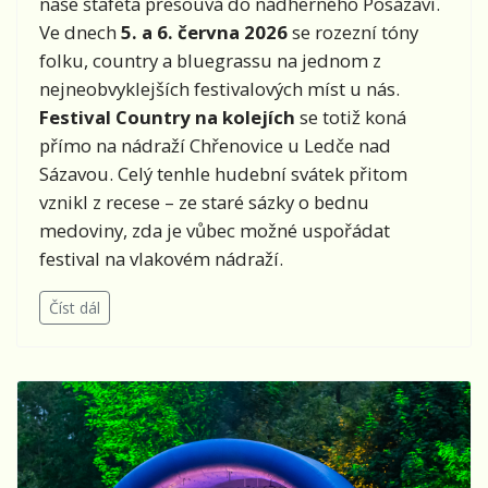
naše štafeta přesouvá do nádherného Posázaví.
Ve dnech
5. a 6. června 2026
se rozezní tóny
folku, country a bluegrassu na jednom z
nejneobvyklejších festivalových míst u nás.
Festival Country na kolejích
se totiž koná
přímo na nádraží Chřenovice u Ledče nad
Sázavou. Celý tenhle hudební svátek přitom
vznikl z recese – ze staré sázky o bednu
medoviny, zda je vůbec možné uspořádat
festival na vlakovém nádraží.
Číst dál