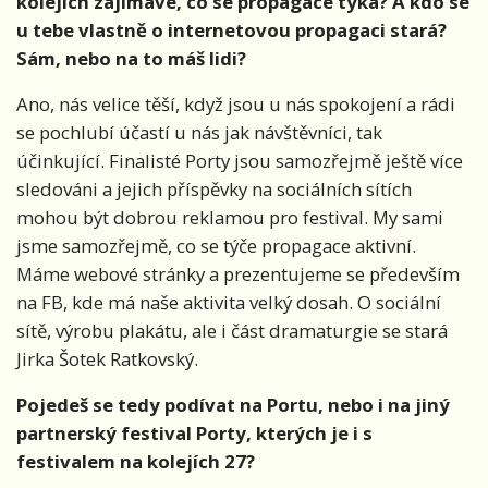
kolejích zajímavé, co se propagace týká? A kdo se
u tebe vlastně o internetovou propagaci stará?
Sám, nebo na to máš lidi?
Ano, nás velice těší, když jsou u nás spokojení a rádi
se pochlubí účastí u nás jak návštěvníci, tak
účinkující. Finalisté Porty jsou samozřejmě ještě více
sledováni a jejich příspěvky na sociálních sítích
mohou být dobrou reklamou pro festival. My sami
jsme samozřejmě, co se týče propagace aktivní.
Máme webové stránky a prezentujeme se především
na FB, kde má naše aktivita velký dosah. O sociální
sítě, výrobu plakátu, ale i část dramaturgie se stará
Jirka Šotek Ratkovský.
Pojedeš se tedy podívat na Portu, nebo i na jiný
partnerský festival Porty, kterých je i s
festivalem na kolejích 27?