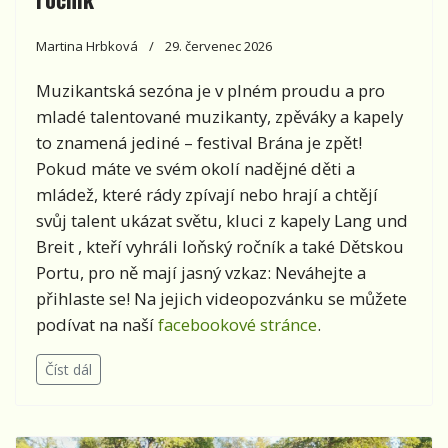
Martina Hrbková
29. červenec 2026
Muzikantská sezóna je v plném proudu a pro
mladé talentované muzikanty, zpěváky a kapely
to znamená jediné – festival Brána je zpět!
Pokud máte ve svém okolí nadějné děti a
mládež, které rády zpívají nebo hrají a chtějí
svůj talent ukázat světu, kluci z kapely Lang und
Breit , kteří vyhráli loňský ročník a také Dětskou
Portu, pro ně mají jasný vzkaz: Neváhejte a
přihlaste se! Na jejich videopozvánku se můžete
podívat na naší
facebookové stránce
.
Číst dál