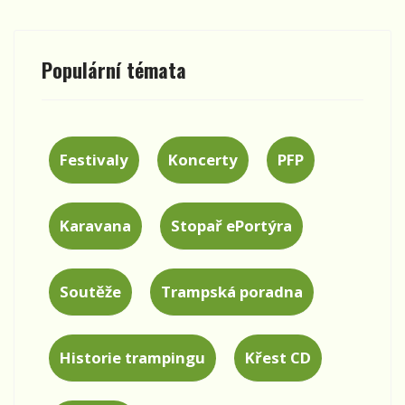
Populární témata
Festivaly
Koncerty
PFP
Karavana
Stopař ePortýra
Soutěže
Trampská poradna
Historie trampingu
Křest CD