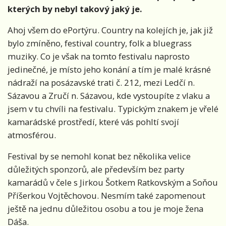
kterých by nebyl takový jaký je.
Ahoj všem do ePortýru. Country na kolejích je, jak již
bylo zmíněno, festival country, folk a bluegrass
muziky. Co je však na tomto festivalu naprosto
jedinečné, je místo jeho konání a tím je malé krásné
nádraží na posázavské trati č. 212, mezi Ledčí n.
Sázavou a Zručí n. Sázavou, kde vystoupíte z vlaku a
jsem v tu chvíli na festivalu. Typickým znakem je vřelé
kamarádské prostředí, které vás pohltí svojí
atmosférou.
Festival by se nemohl konat bez několika velice
důležitých sponzorů, ale především bez party
kamarádů v čele s Jirkou Šotkem Ratkovským a Soňou
Příšerkou Vojtěchovou. Nesmím také zapomenout
ještě na jednu důležitou osobu a tou je moje žena
Dáša.