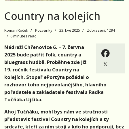
Country na kolejích
Roman Roček
Pozvánky
23. kvě 2025
Zobrazení: 1294
6 minutes read
Nádraží Chřenovice 6. – 7. června
2025 bude patřit folk, country a
bluegrass hudbě. Proběhne zde již
19. ročník festivalu Country na
kolejích. Stopař ePortýra požádal o
rozhovor toho nejpovolanějšího, hlavního
pořadatele a zakladatele festivalu Radka
Tučňáka Ujčíka.
Ahoj Tučňáku, mohl bys nám ve stručnosti
představit festival Country na kolejích a ty
srdcaře, kteří za ním stojí a kdo ho podporují, bez