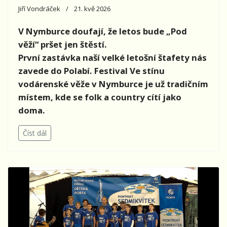
Jiří Vondráček
21. kvě 2026
V Nymburce doufají, že letos bude „Pod
věží“ pršet jen štěstí.
První zastávka naší velké letošní štafety nás
zavede do Polabí. Festival Ve stínu
vodárenské věže v Nymburce je už tradičním
místem, kde se folk a country cítí jako
doma.
Číst dál