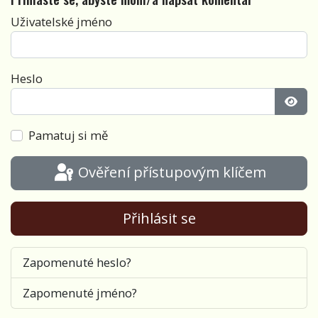
Uživatelské jméno
Heslo
Zobra
Pamatuj si mě
Ověření přístupovým klíčem
Přihlásit se
Zapomenuté heslo?
Zapomenuté jméno?