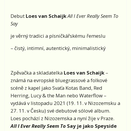
Debut
Loes van Schaijk
All I Ever Really Seem To
Say
je věrný tradici a písničkářskému řemeslu
– čistý, intimní, autentický, minimalistický
Zpěvačka a skladatelka
Loes van Schaijk
–
známá na evropské bluegrassové a folkové
scéně z kapel jako Svaťa Kotas Band, Red
Herring, Lucy & the Man nebo Waterflow –
vydává v listopadu 2021 (19. 11. v Nizozemsku a
27. 11. v Česku) své debutové sólové album.
Loes pochází z Nizozemska a nyní žije v Praze.
All I Ever Really Seem To
Say
je jako Speyside