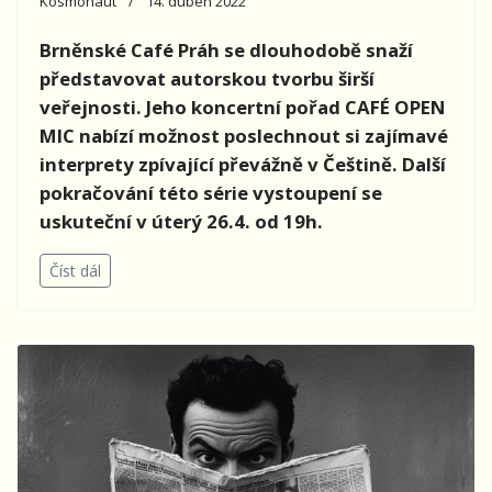
Kosmonaut
14. duben 2022
Brněnské Café Práh
se dlouhodobě snaží
představovat autorskou tvorbu širší
veřejnosti. Jeho koncertní pořad CAFÉ OPEN
MIC nabízí možnost poslechnout si zajímavé
interprety zpívající převážně v Češtině. Další
pokračování této série vystoupení se
uskuteční v úterý 26.4. od 19h.
Číst dál