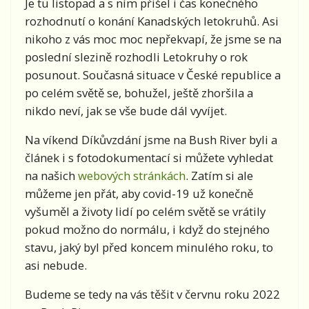
Je tu listopad a s ním přišel i čas konečného
rozhodnutí o konání Kanadských letokruhů. Asi
nikoho z vás moc moc nepřekvapí, že jsme se na
poslední slezině rozhodli Letokruhy o rok
posunout. Současná situace v České republice a
po celém světě se, bohužel, ještě zhoršila a
nikdo neví, jak se vše bude dál vyvíjet.
Na víkend Díkůvzdání jsme na Bush River byli a
článek i s fotodokumentací si můžete vyhledat
na našich
webových stránkách
. Zatím si ale
můžeme jen přát, aby covid-19 už konečně
vyšuměl a životy lidí po celém světě se vrátily
pokud možno do normálu, i když do stejného
stavu, jaký byl před koncem minulého roku, to
asi nebude.
Budeme se tedy na vás těšit v červnu roku 2022