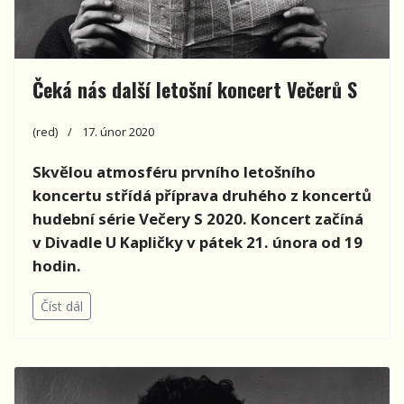
Čeká nás další letošní koncert Večerů S
(red)
17. únor 2020
Skvělou atmosféru prvního letošního
koncertu střídá příprava druhého z koncertů
hudební série Večery S 2020. Koncert začíná
v Divadle U Kapličky v pátek 21. února od 19
hodin.
Číst dál