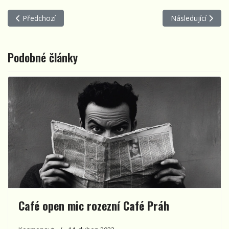
Předchozí článek: Country a šanson s humorem: Alfasrnec a Saša
Další článek: Več
Předchozí
Následující
Podobné články
Café open mic rozezní Café Práh