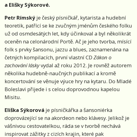
a Elišky Sýkorové.
Petr Rímský
je český písničkář, kytarista a hudební
teoretik, patřící se ke zvučným jménům českého folku
už od osmdesátých let, kdy účinkoval a byl několikrát
oceněn na celonárodní Portě. Ač je jeho tvorba, mísící
folk s prvky šansonu, jazzu a blues, zaznamenána na
četných kompilacích, první vlastní CD
Zákon o
zachování lásky
vydal až roku 2012. Je rovněž autorem
několika hudebně-naučných publikací a kromě
koncertování se věnuje výuce hry na kytaru. Do Mladé
Boleslavi přijede i s celou doprovodnou kapelou
Misitu.
Eliška Sýkorová
je písničkářka a šansoniérka
doprovázející se na akordeon nebo klávesy. Jelikož je
vášnivou cestovatelkou, ráda se v tvorbě nechává
inspirovat zážitky z cizích krajin, které pak