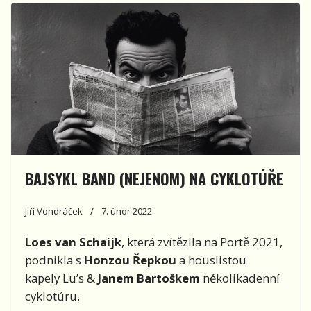
BAJSYKL BAND (NEJENOM) NA CYKLOTÚŘE
Jiří Vondráček
7. únor 2022
Loes van Schaijk
, která zvítězila na Portě 2021,
podnikla s
Honzou Řepkou
a houslistou
kapely Lu’s &
Janem Bartoškem
několikadenní
cyklotúru
.