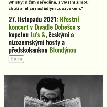
whisky: ničím neředěná, s vlastní silnou
chutí a lehce nasládlým „dozvukem.“
27. listopadu 2021:
Křestní
koncert v Divadle Dobešce
s
kapelou
Lu’s &
, českými a
nizozemskými hosty a
předskokankou
Blondýnou
Číst dál