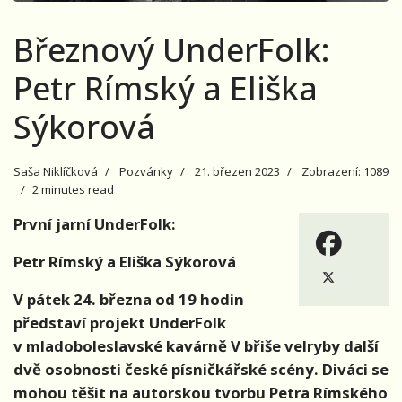
Březnový UnderFolk:
Petr Rímský a Eliška
Sýkorová
Saša Niklíčková
Pozvánky
21. březen 2023
Zobrazení: 1089
2 minutes read
První jarní UnderFolk:
Petr Rímský a Eliška Sýkorová
V pátek 24. března od 19 hodin
představí projekt UnderFolk
v mladoboleslavské kavárně V břiše velryby další
dvě osobnosti české písničkářské scény. Diváci se
mohou těšit na autorskou tvorbu Petra Rímského