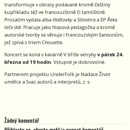
transformuje v obrazy podávané kromě češtiny
kupříkladu též ve francouzštině či tamilštině.
Prozatím vydala alba
Vlaštovky
a
Stínohra
a EP
Řeka
teče dál
. Pracuje jako hlasová pedagožka a kromě
autorské tvorby se věnuje i francouzským šansonům,
jež zpívá s triem Chouette.
Koncert se koná v kavárně V břiše velryby
v pátek 24.
března od 19 hodin
. Vstupné je dobrovolné.
Partnerem projektu UnderFolk je Nadace Život
umělce a Svaz autorů a interpretů, z. s.
Žádný komentář
Přihlaste se, abyste mohl/a napsat komentář