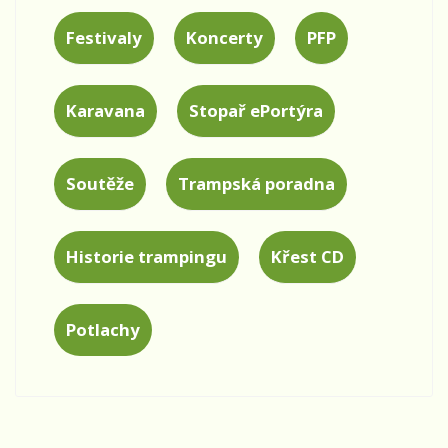
Festivaly
Koncerty
PFP
Karavana
Stopař ePortýra
Soutěže
Trampská poradna
Historie trampingu
Křest CD
Potlachy