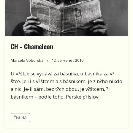
CH - Chameleon
Marcela Voborská
12. červenec 2010
U v?štce se vydává za básníka, u básníka za v?
štce. Je-li s v?štcem a s básníkem, je z n?ho nikdo
a nic. Je-li sám, bez t?ch obou, je v?štcem, ?i
básníkem – podle toho. Perské p?ísloví
Číst dál