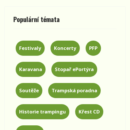
Populární témata
Festivaly
Koncerty
PFP
Karavana
Stopař ePortýra
Soutěže
Trampská poradna
Historie trampingu
Křest CD