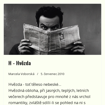
H - Hvězda
Marcela Voborská
5. červenec 2010
Hvězda - toť těleso nebeské...
Hvězdná obloha, při jasných, teplých, letních
večerech představuje pro mnohé z nás vrchol
romantiky, zvláště sdílí-li se pohled na ni s