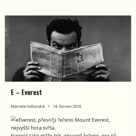
E – Everest
Marcela Voborská
14. červen 2010
Everest, p?esn?ji ?e?eno Mount Everest,
nejvyšší hora sv?ta.
Everest také m?že být, obrazn? ?e?eno, pro n?