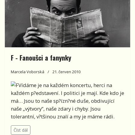
F - Fanoušci a fanynky
Marcela Voborská
21. červen 2010
Vídáme je na každém koncertu, herci na
každém p?edstavení. I politici je mají. Kde kdo je
má… Jsou to naše sp?ízn?né duše, obdivující
naše „výtvory“, naše zdary i chyby. Jsou
tolerantní, v?tšinou znalí a my je máme rádi.
Číst dál