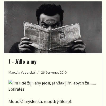
J - Jídlo a my
Marcela Voborská
26. červenec 2010
Jiní lidé žijí, aby jedli, já však jím, abych žil.......
Sokratés
Moudrá myšlenka, moudrý filosof.