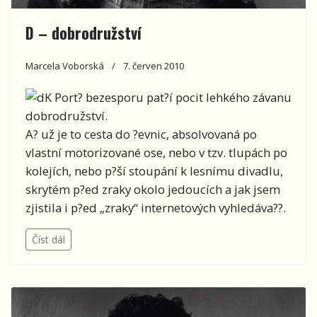
D – dobrodružství
Marcela Voborská
7. červen 2010
K Port? bezesporu pat?í pocit lehkého závanu
dobrodružství.
A? už je to cesta do ?evnic, absolvovaná po
vlastní motorizované ose, nebo v tzv. tlupách po
kolejích, nebo p?ší stoupání k lesnímu divadlu,
skrytém p?ed zraky okolo jedoucích a jak jsem
zjistila i p?ed „zraky“ internetových vyhledáva??.
Číst dál