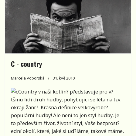
C - country
Marcela Voborská
31. kvě 2010
Country v naší kotlin? p?edstavuje pro v?
tšinu lidí druh hudby, pohybující se léta na tzv.
okraji žánr?. Krásná definice velkovýrobc?
populární hudby! Ale není to jen styl hudby. Je
to p?edevším život, životní styl, Vaše bezprost?
ední okolí, které, jaké si ud?láme, takové máme.