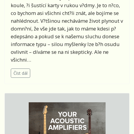
koule, ?i šustící karty v rukou v?dmy. Je to n?co,
co bychom asi všichni cht?li znát, ale bojíme se
nahlédnout. V?tšinou necháváme život plynout v
domn?ní, že vše jde tak, jak to máme kdesi p?
edepsáno a pokud se k našemu sluchu donese
informace typu – silou myšlenky lze b?h osudu
ovlivnit – díváme se na ni skepticky. Ale ne
všichni…
Číst dál