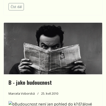
Číst dál
B - jako budoucnost
Marcela Voborská
25. kvě 2010
Budoucnost není jen pohled do k?iš?álové