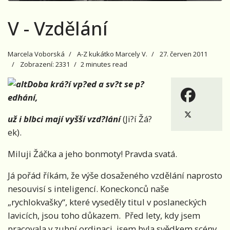
V - Vzdělání
Marcela Voborská
A-Z kukátko Marcely V.
27. červen 2011
Zobrazení: 2331
2 minutes read
Doba krá?í vp?ed a sv?t se p?
edhání,
už i blbci mají vyšší vzd?lání
(Ji?í Žá?
ek).
Miluji Žáčka a jeho bonmoty! Pravda svatá.
Já pořád říkám, že výše dosaženého vzdělání naprosto
nesouvisí s inteligencí. Koneckonců naše
„rychlokvašky“, které vyseděly titul v poslaneckých
lavicích, jsou toho důkazem. Před lety, kdy jsem
pracovala v zubní ordinaci, jsem byla svědkem scény,