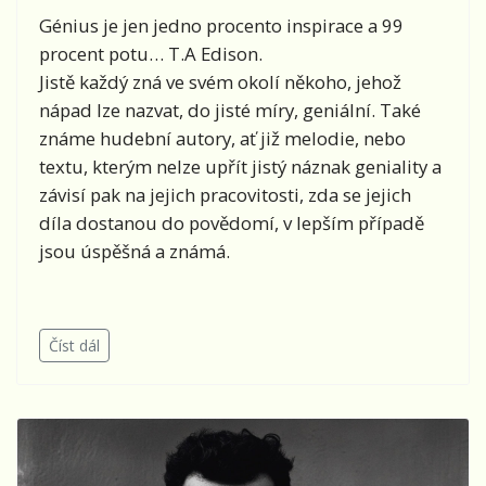
Génius je jen jedno procento inspirace a 99
procent potu… T.A Edison.
Jistě každý zná ve svém okolí někoho, jehož
nápad lze nazvat, do jisté míry, geniální. Také
známe hudební autory, ať již melodie, nebo
textu, kterým nelze upřít jistý náznak geniality a
závisí pak na jejich pracovitosti, zda se jejich
díla dostanou do povědomí, v lepším případě
jsou úspěšná a známá.
Číst dál