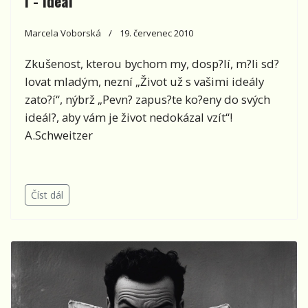
I - Ideál
Marcela Voborská
19. červenec 2010
Zkušenost, kterou bychom my, dosp?lí, m?li sd?
lovat mladým, nezní „Život už s vašimi ideály
zato?í“, nýbrž „Pevn? zapus?te ko?eny do svých
ideál?, aby vám je život nedokázal vzít“!
A.Schweitzer
Číst dál