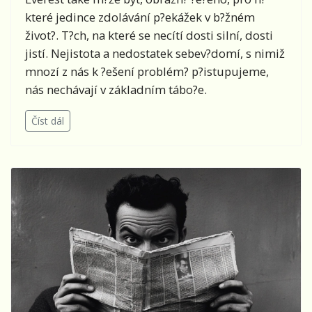
které jedince zdolávání p?ekážek v b?žném
život?. T?ch, na které se necítí dosti silní, dosti
jistí. Nejistota a nedostatek sebev?domí, s nimiž
mnozí z nás k ?ešení problém? p?istupujeme,
nás nechávají v základním tábo?e.
Číst dál