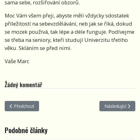
sama sebe, rozšiřování obzorů.
Moc Vám všem přeji, abyste měli vždycky sdostatek
příležitostí na sebevzdělávání, neb jak se říká, dokud
se mozek používá, tak lépe a déle funguje. Podívejme
se třeba na seniory, kteří studují Univerzitu třetího
věku. Skláním se před nimi.
Vaše Marc
Žádný komentář
Předchozí článek: Z - Zdraví
Další článek: U - U
Předchozí
Následující
Podobné články