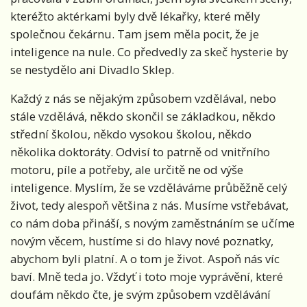
kteréžto aktérkami byly dvě lékařky, které měly
společnou čekárnu. Tam jsem měla pocit, že je
inteligence na nule. Co předvedly za skeč hysterie by
se nestydělo ani Divadlo Sklep.
Každý z nás se nějakým způsobem vzdělával, nebo
stále vzdělává, někdo skončil se základkou, někdo
střední školou, někdo vysokou školou, někdo
několika doktoráty. Odvisí to patrně od vnitřního
motoru, píle a potřeby, ale určitě ne od výše
inteligence. Myslím, že se vzděláváme průběžně celý
život, tedy alespoň většina z nás. Musíme vstřebávat,
co nám doba přináší, s novým zaměstnáním se učíme
novým věcem, hustíme si do hlavy nové poznatky,
abychom byli platní. A o tom je život. Aspoň nás víc
baví. Mně teda jo. Vždyť i toto moje vyprávění, které
doufám někdo čte, je svým způsobem vzdělávání