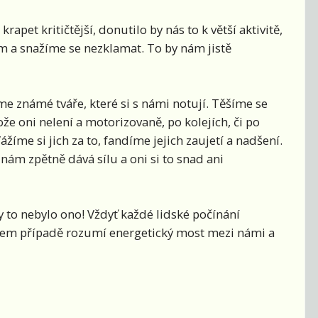
rapet kritičtější, donutilo by nás to k větší aktivitě,
 a snažíme se nezklamat. To by nám jistě
me známé tváře, které si s námi notují. Těšíme se
tože oni nelení a motorizovaně, po kolejích, či po
žíme si jich za to, fandíme jejich zaujetí a nadšení.
nám zpětně dává sílu a oni si to snad ani
y to nebylo ono! Vždyť každé lidské počínání
 našem případě rozumí energetický most mezi námi a