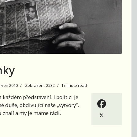
nky
erven 2010
Zobrazení: 2532
1 minute read
každém p?edstavení. I politici je
é duše, obdivující naše „výtvory“,
ou znalí a my je máme rádi.