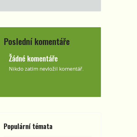
Poslední komentáře
st
Žádné komentáře
Nikdo zatím nevložil komentář.
Populární témata