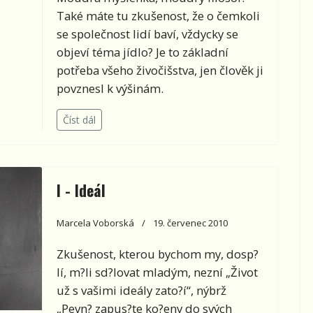
Také máte tu zkušenost, že o čemkoli
se společnost lidí baví, vždycky se
objeví téma jídlo? Je to základní
potřeba všeho živočišstva, jen člověk ji
povznesl k výšinám.
Číst dál
I - Ideál
Marcela Voborská
19. červenec 2010
Zkušenost, kterou bychom my, dosp?
lí, m?li sd?lovat mladým, nezní „Život
už s vašimi ideály zato?í“, nýbrž
„Pevn? zapus?te ko?eny do svých