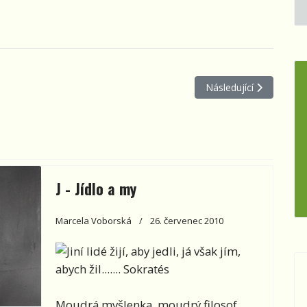
Další článek: E – Evere
Následující
J - Jídlo a my
Marcela Voborská
26. červenec 2010
Jiní lidé žijí, aby jedli, já však jím,
abych žil....... Sokratés
Moudrá myšlenka, moudrý filosof.