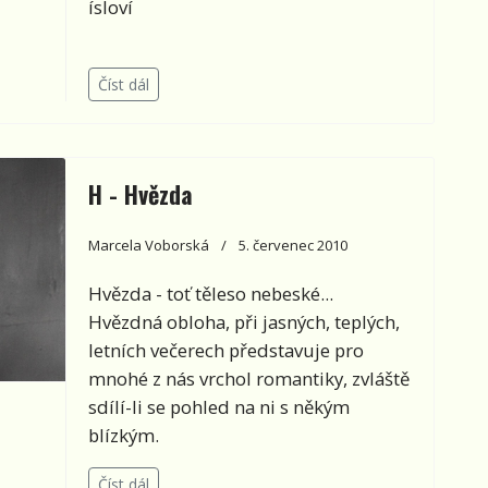
ísloví
Číst dál
H - Hvězda
Marcela Voborská
5. červenec 2010
Hvězda - toť těleso nebeské...
Hvězdná obloha, při jasných, teplých,
letních večerech představuje pro
mnohé z nás vrchol romantiky, zvláště
sdílí-li se pohled na ni s někým
blízkým.
Číst dál