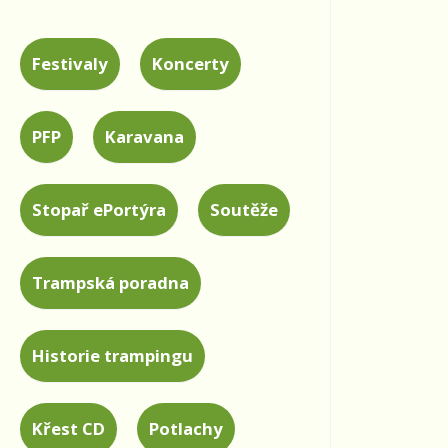
Festivaly
Koncerty
PFP
Karavana
Stopař ePortýra
Soutěže
Trampská poradna
Historie trampingu
Křest CD
Potlachy