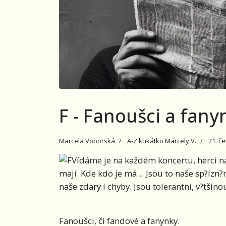
F - Fanoušci a fany
Marcela Voborská
A-Z kukátko Marcely V.
21. č
Vídáme je na každém koncertu, herci na 
mají. Kde kdo je má… Jsou to naše sp?ízn?n
naše zdary i chyby. Jsou tolerantní, v?tšin
Fanoušci, či fandové a fanynky.