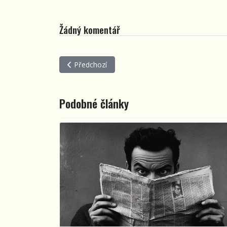
Žádný komentář
Předchozí článek: G - Genialita
Předchozí
Podobné články