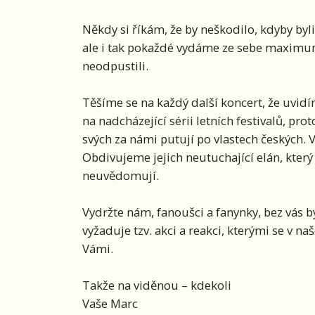
Někdy si říkám, že by neškodilo, kdyby byli k
ale i tak pokaždé vydáme ze sebe maximum
neodpustili.
Těšíme se na každý další koncert, že uvidí
na nadcházející sérii letních festivalů, pro
svých za námi putují po vlastech českých. Vá
Obdivujeme jejich neutuchající elán, který 
neuvědomují.
Vydržte nám, fanoušci a fanynky, bez vás b
vyžaduje tzv. akci a reakci, kterými se v
Vámi.
Takže na viděnou – kdekoli
Vaše Marc