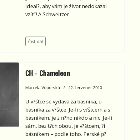
ideál?, aby vám je život nedokázal
vzít“! A.Schweitzer
Číst dál
CH - Chameleon
Marcela Voborská
12. červenec 2010
U v?štce se vydává za básníka, u
básníka za v?štce. Je-li s v?štcem a s
básníkem, je z n?ho nikdo a nic. Je-li
sám, bez t?ch obou, je v?štcem, ?i
básníkem – podle toho. Perské p?