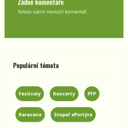
Žádné komentáře
Nikdo zatím nevložil komentář.
Populární témata
Festivaly
Koncerty
PFP
Karavana
Stopař ePortýra