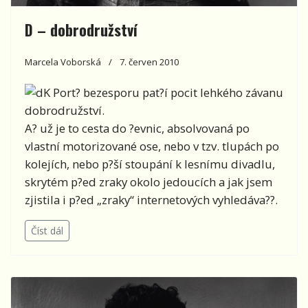
D – dobrodružství
Marcela Voborská
7. červen 2010
K Port? bezesporu pat?í pocit lehkého závanu
dobrodružství.
A? už je to cesta do ?evnic, absolvovaná po
vlastní motorizované ose, nebo v tzv. tlupách po
kolejích, nebo p?ší stoupání k lesnímu divadlu,
skrytém p?ed zraky okolo jedoucích a jak jsem
zjistila i p?ed „zraky“ internetových vyhledáva??.
Číst dál