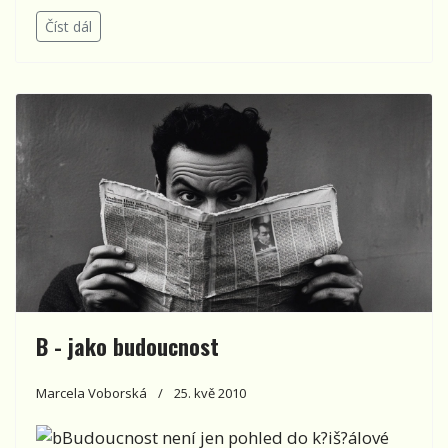
Číst dál
B - jako budoucnost
Marcela Voborská
25. kvě 2010
Budoucnost není jen pohled do k?iš?álové