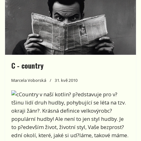
C - country
Marcela Voborská
31. kvě 2010
Country v naší kotlin? p?edstavuje pro v?
tšinu lidí druh hudby, pohybující se léta na tzv.
okraji žánr?. Krásná definice velkovýrobc?
populární hudby! Ale není to jen styl hudby. Je
to p?edevším život, životní styl, Vaše bezprost?
ední okolí, které, jaké si ud?láme, takové máme.