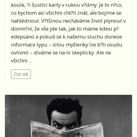
koule, ?i šustící karty v rukou v?dmy. Je to n?co,
co bychom asi všichni cht?li znát, ale bojíme se
nahlédnout. V?tšinou necháváme život plynout v
domn?ní, že vše jde tak, jak to máme kdesi p?
edepsáno a pokud se k našemu sluchu donese
informace typu – silou myšlenky lze b?h osudu
ovlivnit – díváme se na ni skepticky. Ale ne
všichni…
Číst dál