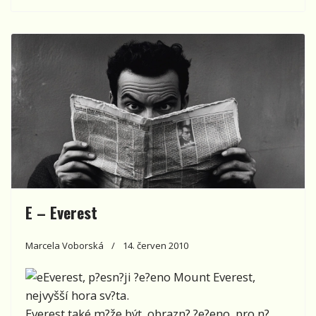
E – Everest
Marcela Voborská
14. červen 2010
Everest, p?esn?ji ?e?eno Mount Everest,
nejvyšší hora sv?ta.
Everest také m?že být, obrazn? ?e?eno, pro n?