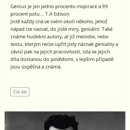
Génius je jen jedno procento inspirace a 99
procent potu… T.A Edison.
Jistě každý zná ve svém okolí někoho, jehož
nápad lze nazvat, do jisté míry, geniální. Také
známe hudební autory, ať již melodie, nebo
textu, kterým nelze upřít jistý náznak geniality a
závisí pak na jejich pracovitosti, zda se jejich
díla dostanou do povědomí, v lepším případě
jsou úspěšná a známá.
Číst dál