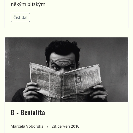
někým blízkým.
Číst dál
G - Genialita
Marcela Voborská
28. červen 2010