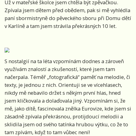
Už v mateřské školce jsem chtěla být zpěvačkou.
Zpívala jsem dětem před obědem, pak si mě vyhlédla
paní sbormistryně do pěveckého sboru při Domu dětí
v Karlíně a tam jsem strávila překrásných 10 let.
S nostalgií na ta léta vzpomínám dodnes a zároveň
využívám znalostí a zkušeností, které jsem tam
načerpala. Téměř „fotografická“ paměť na melodie, či
texty, je jednou z nich. Orientuji se ve vícehlasech,
nikdy mě nebavilo držet s někým první hlas, hned
jsem kličkovala a dolaďovala jiný. Vzpomínám si, že
mě, jako dítě, fascinovala znělka Eurovize, kde jsem si
zásadně zpívala překrásnou, protijdoucí melodii a
sklidila jsem od svého tatínka hrubou výtku, co že to
tam zpívám, když to tam vůbec není!