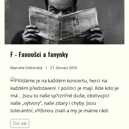
F - Fanoušci a fanynky
Marcela Voborská
21. červen 2010
Vídáme je na každém koncertu, herci na
každém p?edstavení. I politici je mají. Kde kdo je
má… Jsou to naše sp?ízn?né duše, obdivující
naše „výtvory“, naše zdary i chyby. Jsou
tolerantní, v?tšinou znalí a my je máme rádi.
Číst dál