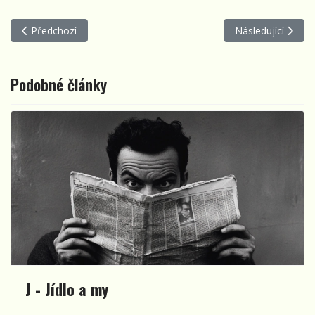
Předchozí článek: J - Jídlo a my
Další článek: CH
Předchozí
Následující
Podobné články
J - Jídlo a my