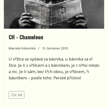
CH - Chameleon
Marcela Voborská
12. červenec 2010
U v?štce se vydává za básníka, u básníka za v?
štce. Je-li s v?štcem a s básníkem, je z n?ho nikdo
a nic. Je-li sám, bez t?ch obou, je v?štcem, ?i
básníkem – podle toho. Perské p?ísloví
Číst dál