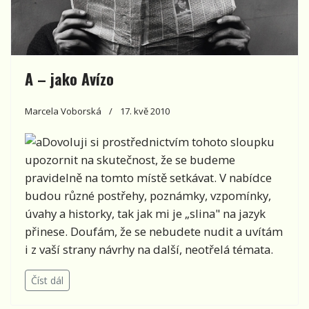
A – jako Avízo
Marcela Voborská
17. kvě 2010
Dovoluji si prostřednictvím tohoto sloupku
upozornit na skutečnost, že se budeme
pravidelně na tomto místě setkávat. V nabídce
budou různé postřehy, poznámky, vzpomínky,
úvahy a historky, tak jak mi je „slina" na jazyk
přinese. Doufám, že se nebudete nudit a uvítám
i z vaší strany návrhy na další, neotřelá témata.
Číst dál