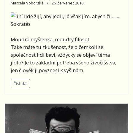
Marcela Voborská
26. červenec 2010
Jiní lidé žijí, aby jedli, já však jím, abych žil.......
Sokratés
Moudrá myšlenka, moudrý filosof.
Také máte tu zkušenost, že o čemkoli se
společnost lidí baví, vždycky se objeví téma
jídlo? Je to základní potřeba všeho živočišstva,
jen člověk ji povznesl k výšinám.
Číst dál