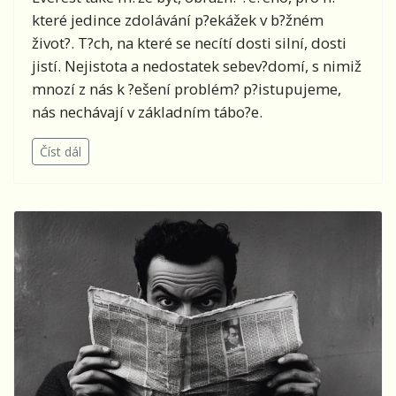
které jedince zdolávání p?ekážek v b?žném
život?. T?ch, na které se necítí dosti silní, dosti
jistí. Nejistota a nedostatek sebev?domí, s nimiž
mnozí z nás k ?ešení problém? p?istupujeme,
nás nechávají v základním tábo?e.
Číst dál