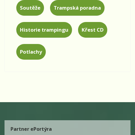
Soutěže
Trampská poradna
Historie trampingu
Křest CD
Potlachy
Partner ePortýra