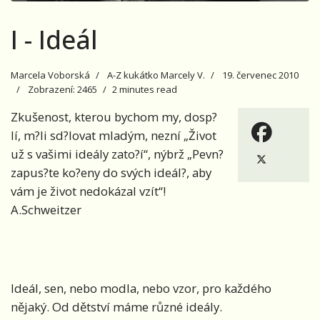
I - Ideál
Marcela Voborská
A-Z kukátko Marcely V.
19. červenec 2010
Zobrazení: 2465
2 minutes read
Zkušenost, kterou bychom my, dosp?
lí, m?li sd?lovat mladým, nezní „Život
už s vašimi ideály zato?í“, nýbrž „Pevn?
zapus?te ko?eny do svých ideál?, aby
vám je život nedokázal vzít“!
A.Schweitzer
Ideál, sen, nebo modla, nebo vzor, pro každého
nějaký. Od dětství máme různé ideály.