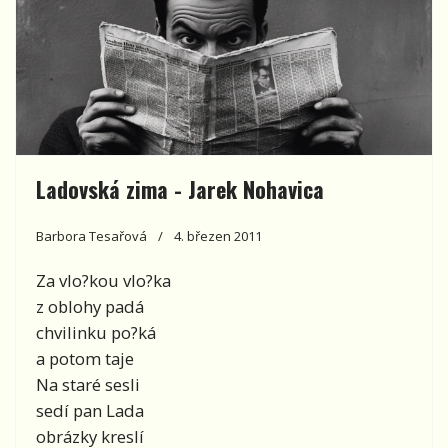
Ladovská zima - Jarek Nohavica
Barbora Tesařová
4. březen 2011
Za vlo?kou vlo?ka
z oblohy padá
chvilinku po?ká
a potom taje
Na staré sesli
sedí pan Lada
obrázky kreslí