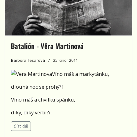
Batalión - Věra Martinová
Barbora Tesařová
25. únor 2011
Víno máš a markytánku,
dlouhá noc se prohý?í
Víno máš a chvilku spánku,
díky, díky verbí?i.
Číst dál