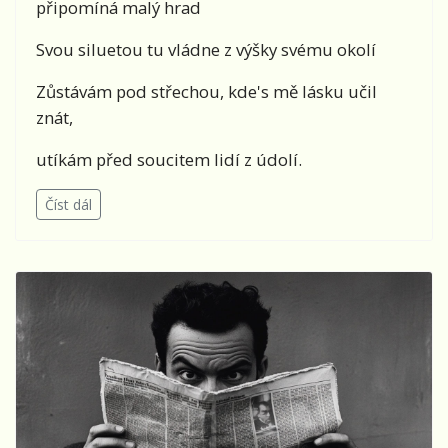
připomíná malý hrad
Svou siluetou tu vládne z výšky svému okolí
Zůstávám pod střechou, kde's mě lásku učil
znát,
utíkám před soucitem lidí z údolí.
Číst dál