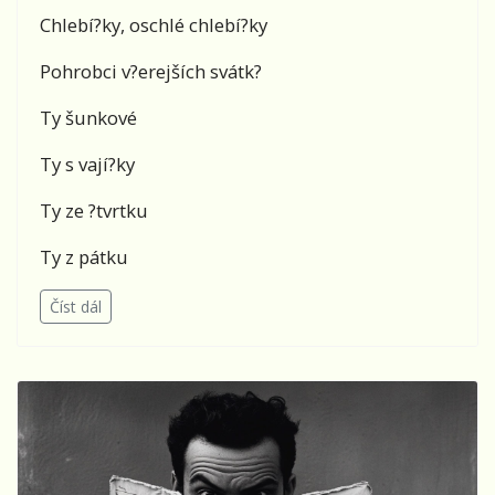
Chlebí?ky, oschlé chlebí?ky
Pohrobci v?erejších svátk?
Ty šunkové
Ty s vají?ky
Ty ze ?tvrtku
Ty z pátku
Číst dál