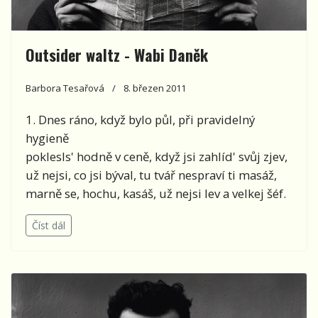
Outsider waltz - Wabi Daněk
Barbora Tesařová
8. březen 2011
1. Dnes ráno, když bylo půl, při pravidelný
hygieně
poklesls' hodně v ceně, když jsi zahlíd' svůj zjev,
už nejsi, co jsi býval, tu tvář nespraví ti masáž,
marně se, hochu, kasáš, už nejsi lev a velkej šéf.
Číst dál