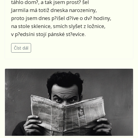
táhlo dom?, a tak jsem prost? šel
Jarmila má totiž dneska narozeniny,
proto jsem dnes p?išel d?íve o dv? hodiny,
na stole sklenice, smích slyšet z ložnice,
v p?edsíni stojí pánské st?evíce.
Číst dál