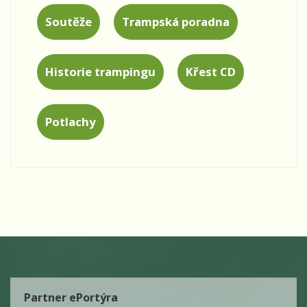
Soutěže
Trampská poradna
Historie trampingu
Křest CD
Potlachy
Partner ePortýra