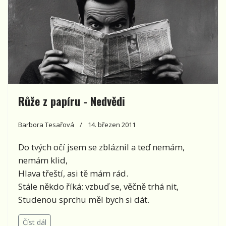
Růže z papíru - Nedvědi
Barbora Tesařová
14. březen 2011
Do tvých očí jsem se zbláznil a teď nemám,
nemám klid,
Hlava třeští, asi tě mám rád.
Stále někdo říká: vzbuď se, věčně trhá nit,
Studenou sprchu měl bych si dát.
Číst dál