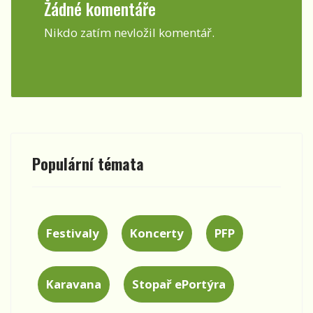
Žádné komentáře
Nikdo zatím nevložil komentář.
Populární témata
Festivaly
Koncerty
PFP
Karavana
Stopař ePortýra