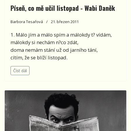
Píseň, co mě učil listopad - Wabi Daněk
Barbora Tesařová
21. březen 2011
1. Málo jím a málo spím a málokdy t? vídám,
málokdy si nechám n?co zdát,
doma nemám stání už od jarního tání,
cítím, že se blíží listopad.
Číst dál