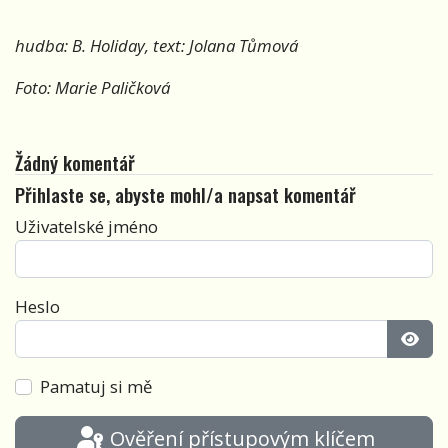
hudba: B. Holiday, text: Jolana Tůmová
Foto: Marie Paličková
Žádný komentář
Přihlaste se, abyste mohl/a napsat komentář
Uživatelské jméno
Heslo
Zobra
Pamatuj si mě
Ověření přístupovým klíčem