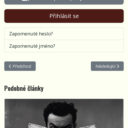
Přihlásit se
Zapomenuté heslo?
Zapomenuté jméno?
Předchozí článek: Nezmaři: Dokud svíčka hoří
Další článek: Jarre
Předchozí
Následující
Podobné články