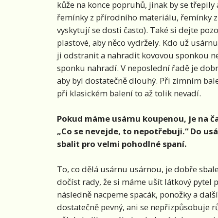
kůže na konce popruhů, jinak by se třepily
řemínky z přírodního materiálu, řemínky z
vyskytují se dosti často). Také si dejte po
plastové, aby něco vydržely. Kdo už usárn
ji odstranit a nahradit kovovou sponkou n
sponku nahradí. V neposlední řadě je dobré
aby byl dostatečně dlouhý. Při zimním bale
při klasickém balení to až tolik nevadí.
Pokud máme usárnu koupenou, je na čase 
„Co se nevejde, to nepotřebuji.“ Do usár
sbalit pro velmi pohodlné spaní.
To, co dělá usárnu usárnou, je dobře sbalen
dočíst rady, že si máme ušít látkový pyte
následně nacpeme spacák, ponožky a další 
dostatečně pevný, ani se nepřizpůsobuje r