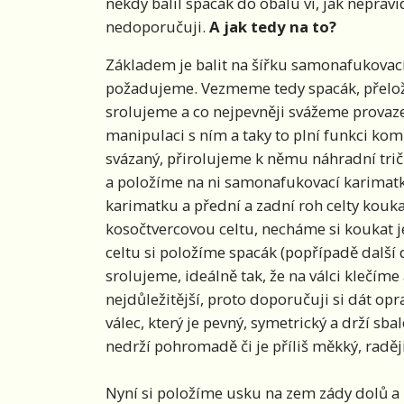
někdy balil spacák do obalu ví, jak nepravi
nedoporučuji.
A jak tedy na to?
Základem je balit na šířku samonafukovací 
požadujeme. Vezmeme tedy spacák, přelož
srolujeme a co nejpevněji svážeme provaz
manipulaci s ním a taky to plní funkci k
svázaný, přirolujeme k němu náhradní trič
a položíme na ni samonafukovací karimatku
karimatku a přední a zadní roh celty ko
kosočtvercovou celtu, necháme si koukat j
celtu si položíme spacák (popřípadě další
srolujeme, ideálně tak, že na válci klečíme
nejdůležitější, proto doporučuji si dát o
válec, který je pevný, symetrický a drží sb
nedrží pohromadě či je příliš měkký, raděj
Nyní si položíme usku na zem zády dolů a