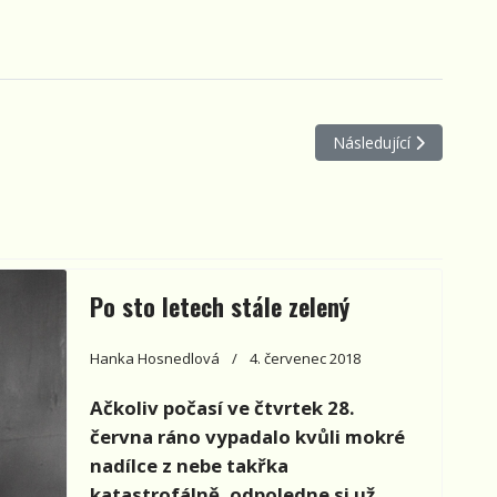
 činnost nejen v zimní přírodě
Další článek: Kde se s
Následující
Po sto letech stále zelený
Hanka Hosnedlová
4. červenec 2018
Ačkoliv počasí ve čtvrtek 28.
června ráno vypadalo kvůli mokré
nadílce z nebe takřka
katastrofálně, odpoledne si už