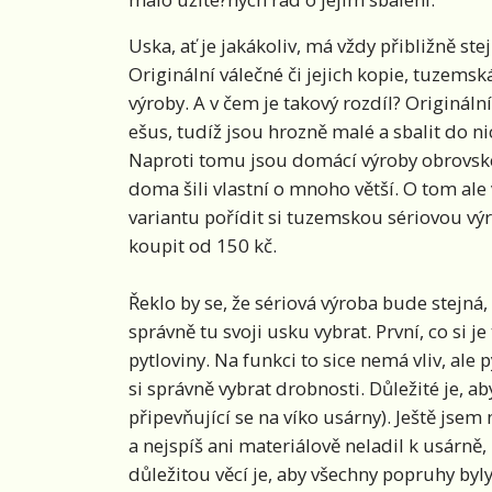
Uska, ať je jakákoliv, má vždy přibližně stej
Originální válečné či jejich kopie, tuzems
výroby. A v čem je takový rozdíl? Originál
ešus, tudíž jsou hrozně malé a sbalit do ni
Naproti tomu jsou domácí výroby obrovské. 
doma šili vlastní o mnoho větší. O tom ale 
variantu pořídit si tuzemskou sériovou výr
koupit od 150 kč.
Řeklo by se, že sériová výroba bude stejná, a
správně tu svoji usku vybrat. První, co si je 
pytloviny. Na funkci to sice nemá vliv, ale 
si správně vybrat drobnosti. Důležité je, a
připevňující se na víko usárny). Ještě jse
a nejspíš ani materiálově neladil k usárně,
důležitou věcí je, aby všechny popruhy by