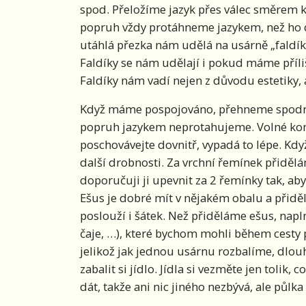
spod. Přeložíme jazyk přes válec směrem k 
popruh vždy protáhneme jazykem, než ho d
utáhlá přezka nám udělá na usárně „faldí
Faldíky se nám udělají i pokud máme příli
Faldíky nám vadí nejen z důvodu estetiky,
Když máme pospojováno, přehneme spodní dí
popruh jazykem neprotahujeme. Volné konc
poschovávejte dovnitř, vypadá to lépe. Kd
další drobnosti. Za vrchní řemínek přidělá
doporučuji ji upevnit za 2 řemínky tak, aby
Ešus je dobré mít v nějakém obalu a přidě
poslouží i šátek. Než přiděláme ešus, napln
čaje, …), které bychom mohli během cesty 
jelikož jak jednou usárnu rozbalíme, dlouho
zabalit si jídlo. Jídla si vezměte jen tolik
dát, takže ani nic jiného nezbývá, ale půlk