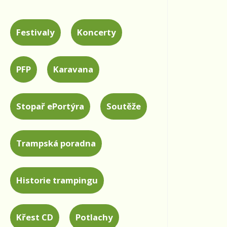
Festivaly
Koncerty
PFP
Karavana
Stopař ePortýra
Soutěže
Trampská poradna
Historie trampingu
Křest CD
Potlachy