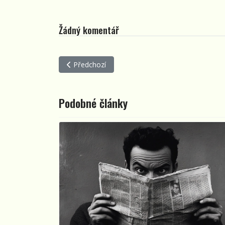
Žádný komentář
Předchozí článek: Stopování – zajímavá trampská
Předchozí
Podobné články