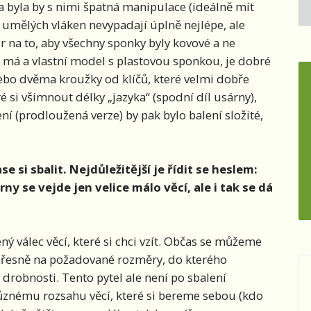
 a byla by s nimi špatná manipulace (ideálně mít
 umělých vláken nevypadají úplně nejlépe, ale
zor na to, aby všechny sponky byly kovové a ne
u má a vlastní model s plastovou sponkou, je dobré
ebo dvěma kroužky od klíčů, které velmi dobře
 si všimnout délky „jazyka“ (spodní díl usárny),
ní (prodloužená verze) by pak bylo balení složité,
si sbalit. Nejdůležitější je řídit se heslem:
ny se vejde jen velice málo věcí, ale i tak se dá
ý válec věcí, které si chci vzít. Občas se můžeme
l přesně na požadované rozměry, do kterého
drobnosti. Tento pytel ale není po sbalení
ůznému rozsahu věcí, které si bereme sebou (kdo