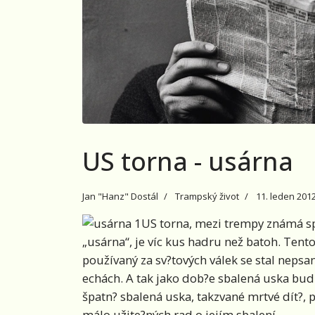
US torna - usárna
Jan "Hanz" Dostál
Trampský život
11. leden 201
US torna, mezi trempy známá s
„usárna“, je víc kus hadru než batoh. Te
používaný za sv?tových válek se stal nep
echách. A tak jako dob?e sbalená uska budí
špatn? sbalená uska, takzvané mrtvé dít?, 
málo užite?ných rad o jejím sbalení.