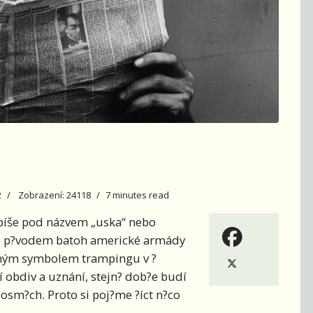
2
Zobrazení: 24118
7 minutes read
píše pod názvem „uska“ nebo
nto p?vodem batoh americké armády
saným symbolem trampingu v ?
 obdiv a uznání, stejn? dob?e budí
posm?ch. Proto si poj?me ?íct n?co