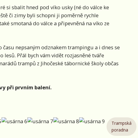
é si sbalit hned pod víko usky (né do válce ke
eště či zimy byli schopni ji poměrně rychle
 také smotaná do válce a připevněná na víko ze
vého času nepsaným odznakem trampingu a i dnes se
 do lesů. Přál bych vám vidět rozjasněné tváře
marádů trampů z Jihočeské tábornické školy občas
y při prvním balení.
Trampská
poradna