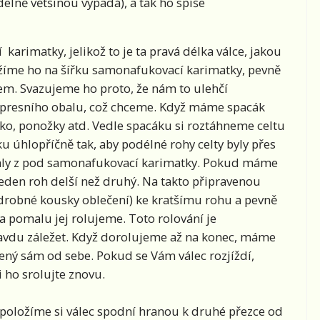
delně většinou vypadá), a tak ho spíše
karimatky, jelikož to je ta pravá délka válce, jakou
íme ho na šířku samonafukovací karimatky, pevně
em. Svazujeme ho proto, že nám to ulehčí
ompresního obalu, což chceme. Když máme spacák
ko, ponožky atd. Vedle spacáku si roztáhneme celtu
 úhlopříčně tak, aby podélné rohy celty byly přes
ukaly z pod samonafukovací karimatky. Pokud máme
eden roh delší než druhý. Na takto připravenou
 drobné kousky oblečení) ke kratšímu rohu a pevně
 a pomalu jej rolujeme. Toto rolování je
pravdu záležet. Když dorolujeme až na konec, máme
alený sám od sebe. Pokud se Vám válec rozjíždí,
i ho srolujte znovu.
 položíme si válec spodní hranou k druhé přezce od