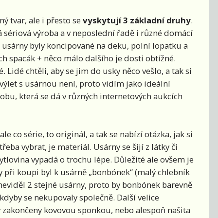
ný tvar, ale i přesto se
vyskytují 3 základní druhy
.
ká sériová výroba a v neposlední řadě i různé domácí
ní usárny byly koncipované na deku, polní lopatku a
ch spacák + něco málo dalšího je dosti obtížné.
Lidé chtěli, aby se jim do usky něco vešlo, a tak si
výlet s usárnou není, proto vidím jako ideální
obu, která se dá v různých internetových aukcích
le co série, to originál, a tak se nabízí otázka, jak si
třeba vybrat, je materiál. Usárny se šijí z látky či
pytlovina vypadá o trochu lépe. Důležité ale ovšem je
by při koupi byl k usárně „bonbónek“ (malý chlebník
m neviděl 2 stejné usárny, proto by bonbónek barevně
 kdyby se nekupovaly společně. Další velice
ly zakončeny kovovou sponkou, nebo alespoň našita