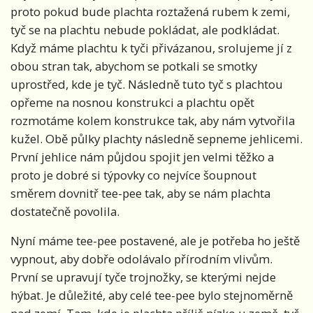
proto pokud bude plachta roztažená rubem k zemi,
tyč se na plachtu nebude pokládat, ale podkládat.
Když máme plachtu k tyči přivázanou, srolujeme jí z
obou stran tak, abychom se potkali se smotky
uprostřed, kde je tyč. Následně tuto tyč s plachtou
opřeme na nosnou konstrukci a plachtu opět
rozmotáme kolem konstrukce tak, aby nám vytvořila
kužel. Obě půlky plachty následně sepneme jehlicemi.
První jehlice nám půjdou spojit jen velmi těžko a
proto je dobré si týpovky co nejvíce šoupnout
směrem dovnitř tee-pee tak, aby se nám plachta
dostatečně povolila.
Nyní máme tee-pee postavené, ale je potřeba ho ještě
vypnout, aby dobře odolávalo přírodním vlivům.
První se upravují tyče trojnožky, se kterými nejde
hýbat. Je důležité, aby celé tee-pee bylo stejnoměrně