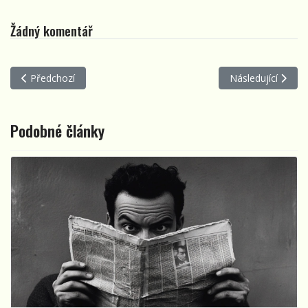
Žádný komentář
Předchozí článek: Kde se smí rozdělávat oheň?
Další článek: Tram
Předchozí
Následující
Podobné články