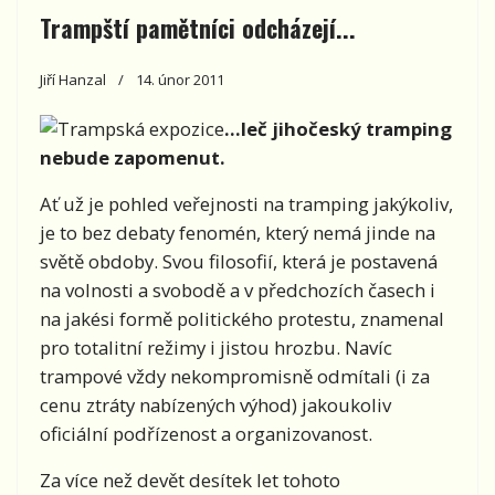
Trampští pamětníci odcházejí...
Jiří Hanzal
14. únor 2011
...leč jihočeský tramping
nebude zapomenut.
Ať už je pohled veřejnosti na tramping jakýkoliv,
je to bez debaty fenomén, který nemá jinde na
světě obdoby. Svou filosofií, která je postavená
na volnosti a svobodě a v předchozích časech i
na jakési formě politického protestu, znamenal
pro totalitní režimy i jistou hrozbu. Navíc
trampové vždy nekompromisně odmítali (i za
cenu ztráty nabízených výhod) jakoukoliv
oficiální podřízenost a organizovanost.
Za více než devět desítek let tohoto