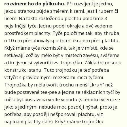
rozvinem ho do půlkruhu.
Při rozvíjení je jedno,
jakou stranou půjde směrem k zemi, jestli rubem či
lícem. Na takto rozloženou plachtu položíme 3
nejsilnější tyče. Jednu podél okraje a dvě vedeme
prostředkem plachty. Tyče položíme tak, aby zhruba
o 10 cm přesahovaly spodním okrajem přes plachtu.
Když máme tyče rozmístěné, tak je v místě, kde se
setkávají, což by mělo být v místech závěsu, svážeme
a tím jsme si vytvořili tzv. trojnožku. Základní nosnou
konstrukci stanu. Tuto trojnožku je teď potřeba
vztyčit s pravidelnými mezerami mezi tyčemi.
Trojnožka by měla tvořit trochu menší „kruh“ než
bude postavené tee-pee a jedna ze základních tyčí by
měla být postavena vedle vchodu (s těmito tyčemi se
jako s jedinými nebude moc později hýbat, proto je
potřeba, aby později nešponovali plachtu, viz
napínání plachty dále). Když máme trojnožku