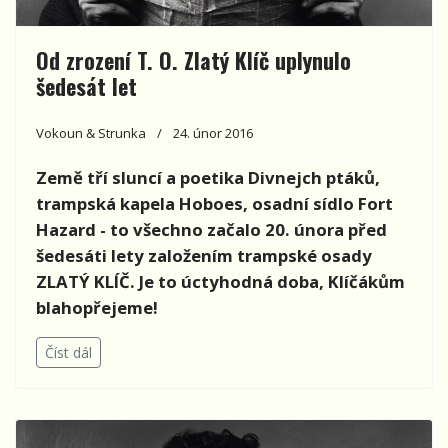
Od zrození T. O. Zlatý Klíč uplynulo
šedesát let
Vokoun & Strunka
24. únor 2016
Země tří sluncí a poetika Divnejch ptáků,
trampská kapela Hoboes, osadní sídlo Fort
Hazard - to všechno začalo 20. února před
šedesáti lety založením trampské osady
ZLATÝ KLÍČ. Je to úctyhodná doba, Klíčákům
blahopřejeme!
Číst dál