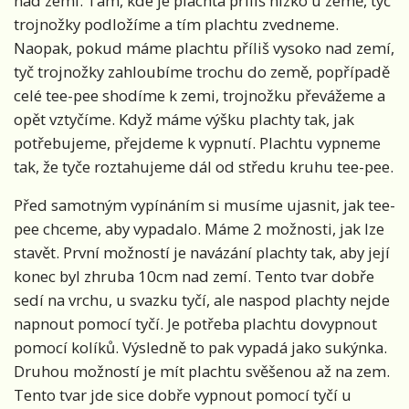
nad zemí. Tam, kde je plachta příliš nízko u země, tyč
trojnožky podložíme a tím plachtu zvedneme.
Naopak, pokud máme plachtu příliš vysoko nad zemí,
tyč trojnožky zahloubíme trochu do země, popřípadě
celé tee-pee shodíme k zemi, trojnožku převážeme a
opět vztyčíme. Když máme výšku plachty tak, jak
potřebujeme, přejdeme k vypnutí. Plachtu vypneme
tak, že tyče roztahujeme dál od středu kruhu tee-pee.
Před samotným vypínáním si musíme ujasnit, jak tee-
pee chceme, aby vypadalo. Máme 2 možnosti, jak lze
stavět. První možností je navázání plachty tak, aby její
konec byl zhruba 10cm nad zemí. Tento tvar dobře
sedí na vrchu, u svazku tyčí, ale naspod plachty nejde
napnout pomocí tyčí. Je potřeba plachtu dovypnout
pomocí kolíků. Výsledně to pak vypadá jako sukýnka.
Druhou možností je mít plachtu svěšenou až na zem.
Tento tvar jde sice dobře vypnout pomocí tyčí u