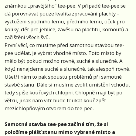
známkou „pravějšího“ tee-pee. V případě tee-pee se
dá porovnávat pouze kvalita zpracování plachty –
vyztužení spodního lemu, předního lemu, oček pro
kolíky, děr pro jehlice, závěsu na plachtu, komoutů a
začištění všech švů.
První věcí, co musíme před samotnou stavbou tee-
pee udělat, je vybrat vhodné místo. Toto místo by
mělo být pokud možno rovné, suché a slunečné. A
když nenajdeme suché a slunečné, tak alespoň rovné.
Ušetří nám to pak spoustu problémů při samotné
stavbě stanu. Dále si musíme zvolit umístění vchodu,
tedy spíše kouřových chlopní. Chlopně mají být po
větru, jinak nám vítr bude foukat kouř zpět
mezichlopňovým otvorem do tee-pee.
Samotná stavba tee-pee začíná tím, že si
položíme plášť stanu mimo vybrané místo a