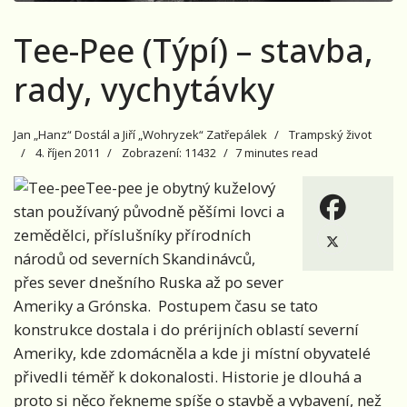
Tee-Pee (Týpí) – stavba,
rady, vychytávky
Jan „Hanz“ Dostál a Jiří „Wohryzek“ Zatřepálek
Trampský život
4. říjen 2011
Zobrazení: 11432
7 minutes read
Tee-pee je obytný kuželový
stan používaný původně pěšími lovci a
zemědělci, příslušníky přírodních
národů od severních Skandinávců,
přes sever dnešního Ruska až po sever
Ameriky a Grónska. Postupem času se tato
konstrukce dostala i do prérijních oblastí severní
Ameriky, kde zdomácněla a kde ji místní obyvatelé
přivedli téměř k dokonalosti. Historie je dlouhá a
proto si něco řekneme spíše o stavbě a vybavení, než