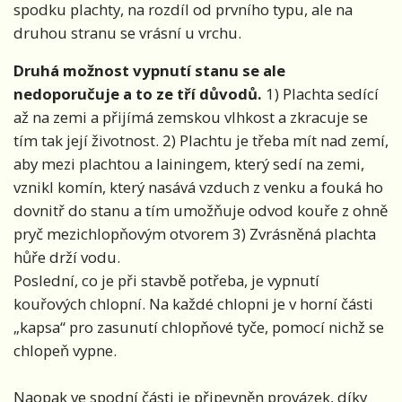
spodku plachty, na rozdíl od prvního typu, ale na
druhou stranu se vrásní u vrchu.
Druhá možnost vypnutí stanu se ale
nedoporučuje a to ze tří důvodů.
1) Plachta sedící
až na zemi a přijímá zemskou vlhkost a zkracuje se
tím tak její životnost. 2) Plachtu je třeba mít nad zemí,
aby mezi plachtou a lainingem, který sedí na zemi,
vznikl komín, který nasává vzduch z venku a fouká ho
dovnitř do stanu a tím umožňuje odvod kouře z ohně
pryč mezichlopňovým otvorem 3) Zvrásněná plachta
hůře drží vodu.
Poslední, co je při stavbě potřeba, je vypnutí
kouřových chlopní. Na každé chlopni je v horní části
„kapsa“ pro zasunutí chlopňové tyče, pomocí nichž se
chlopeň vypne.
Naopak ve spodní části je připevněn provázek, díky