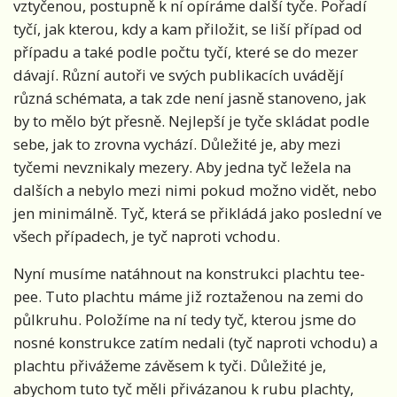
vztyčenou, postupně k ní opíráme další tyče. Pořadí
tyčí, jak kterou, kdy a kam přiložit, se liší případ od
případu a také podle počtu tyčí, které se do mezer
dávají. Různí autoři ve svých publikacích uvádějí
různá schémata, a tak zde není jasně stanoveno, jak
by to mělo být přesně. Nejlepší je tyče skládat podle
sebe, jak to zrovna vychází. Důležité je, aby mezi
tyčemi nevznikaly mezery. Aby jedna tyč ležela na
dalších a nebylo mezi nimi pokud možno vidět, nebo
jen minimálně. Tyč, která se přikládá jako poslední ve
všech případech, je tyč naproti vchodu.
Nyní musíme natáhnout na konstrukci plachtu tee-
pee. Tuto plachtu máme již roztaženou na zemi do
půlkruhu. Položíme na ní tedy tyč, kterou jsme do
nosné konstrukce zatím nedali (tyč naproti vchodu) a
plachtu přivážeme závěsem k tyči. Důležité je,
abychom tuto tyč měli přivázanou k rubu plachty,