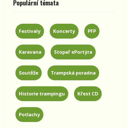
Populární témata
Festivaly
Koncerty
PFP
Karavana
Stopař ePortýra
Soutěže
Trampská poradna
Historie trampingu
Křest CD
Potlachy