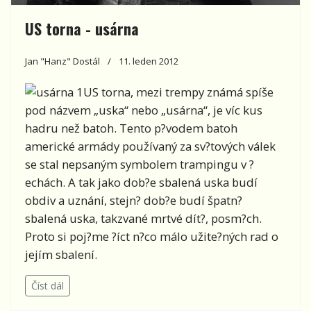
US torna - usárna
Jan "Hanz" Dostál
11. leden 2012
US torna, mezi trempy známá spíše
pod názvem „uska“ nebo „usárna“, je víc kus
hadru než batoh. Tento p?vodem batoh
americké armády používaný za sv?tových válek
se stal nepsaným symbolem trampingu v ?
echách. A tak jako dob?e sbalená uska budí
obdiv a uznání, stejn? dob?e budí špatn?
sbalená uska, takzvané mrtvé dít?, posm?ch.
Proto si poj?me ?íct n?co málo užite?ných rad o
jejím sbalení.
Číst dál