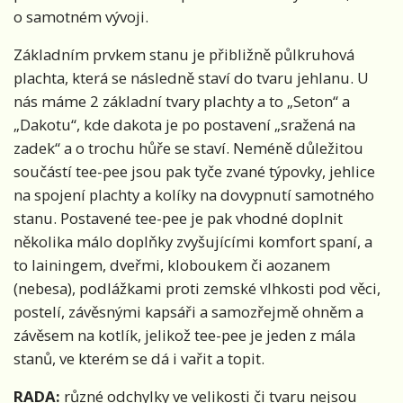
o samotném vývoji.
Základním prvkem stanu je přibližně půlkruhová
plachta, která se následně staví do tvaru jehlanu. U
nás máme 2 základní tvary plachty a to „Seton“ a
„Dakotu“, kde dakota je po postavení „sražená na
zadek“ a o trochu hůře se staví. Neméně důležitou
součástí tee-pee jsou pak tyče zvané týpovky, jehlice
na spojení plachty a kolíky na dovypnutí samotného
stanu. Postavené tee-pee je pak vhodné doplnit
několika málo doplňky zvyšujícími komfort spaní, a
to lainingem, dveřmi, kloboukem či aozanem
(nebesa), podlážkami proti zemské vlhkosti pod věci,
postelí, závěsnými kapsáři a samozřejmě ohněm a
závěsem na kotlík, jelikož tee-pee je jeden z mála
stanů, ve kterém se dá i vařit a topit.
RADA:
různé odchylky ve velikosti či tvaru nejsou