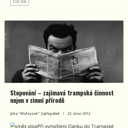
Číst dál
Stopování – zajímavá trampská činnost
nejen v zimní přírodě
Jirka "Wohryzek" Zatřepálek
22. únor 2012
Při vymýšlení článku do Trampské