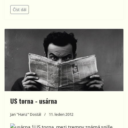
Číst dál
US torna - usárna
Jan "Hanz" Dostál
11. leden 2012
US torna, mezi trempy známá spíše