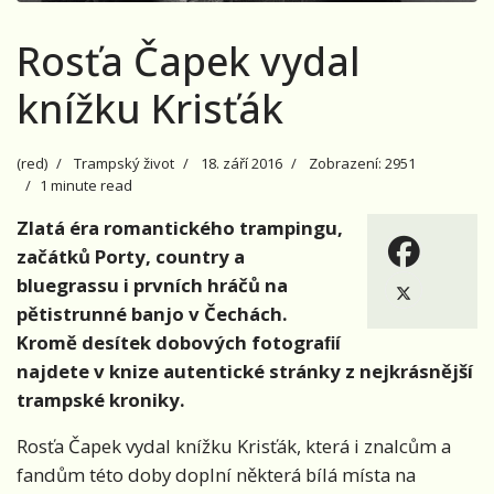
Rosťa Čapek vydal
knížku Krisťák
(red)
Trampský život
18. září 2016
Zobrazení: 2951
1 minute read
Zlatá éra romantického trampingu,
začátků Porty, country a
bluegrassu i prvních hráčů na
pětistrunné banjo v Čechách.
Kromě desítek dobových fotograﬁí
najdete v knize autentické stránky z nejkrásnější
trampské kroniky.
Rosťa Čapek vydal knížku Krisťák, která i znalcům a
fandům této doby doplní některá bílá místa na