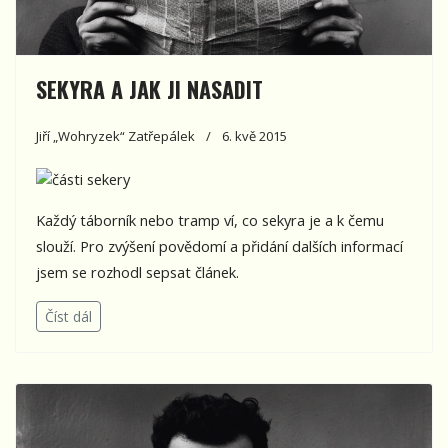
SEKYRA A JAK JI NASADIT
Jiří „Wohryzek“ Zatřepálek
6. kvě 2015
Každý táborník nebo tramp ví, co sekyra je a k čemu
slouží. Pro zvýšení povědomí a přidání dalších informací
jsem se rozhodl sepsat článek.
Číst dál