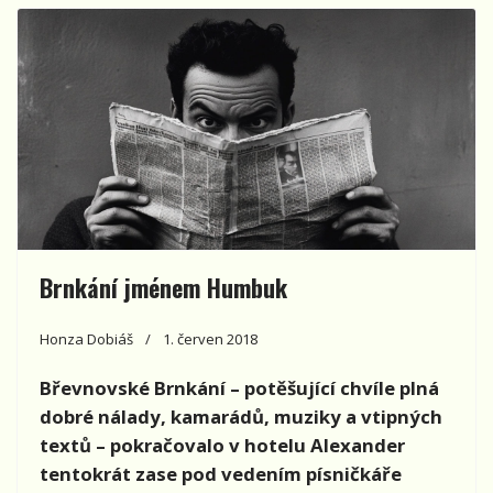
Brnkání jménem Humbuk
Honza Dobiáš
1. červen 2018
Břevnovské Brnkání – potěšující chvíle plná
dobré nálady, kamarádů, muziky a vtipných
textů – pokračovalo v hotelu Alexander
tentokrát zase pod vedením písničkáře