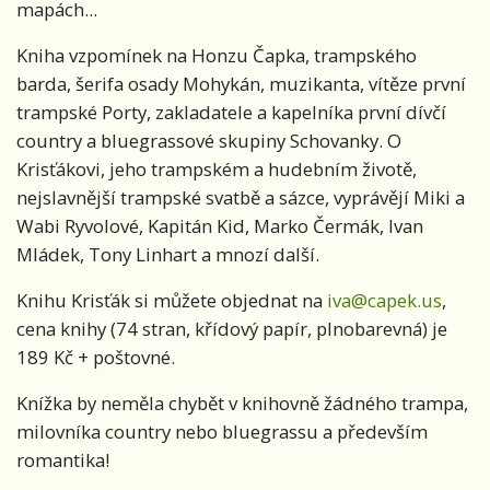
mapách...
Kniha vzpomínek na Honzu Čapka, trampského
barda, šerifa osady Mohykán, muzikanta, vítěze první
trampské Porty, zakladatele a kapelníka první dívčí
country a bluegrassové skupiny Schovanky. O
Krisťákovi, jeho trampském a hudebním životě,
nejslavnější trampské svatbě a sázce, vyprávějí Miki a
Wabi Ryvolové, Kapitán Kid, Marko Čermák, Ivan
Mládek, Tony Linhart a mnozí další.
Knihu Krisťák si můžete objednat na
iva@capek.us
,
cena knihy (74 stran, křídový papír, plnobarevná) je
189 Kč + poštovné.
Knížka by neměla chybět v knihovně žádného trampa,
milovníka country nebo bluegrassu a především
romantika!