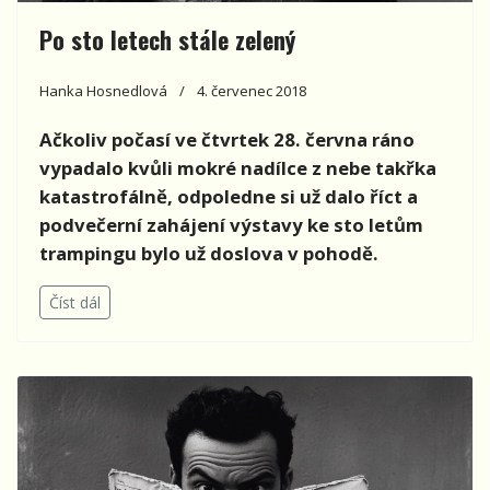
Po sto letech stále zelený
Hanka Hosnedlová
4. červenec 2018
Ačkoliv počasí ve čtvrtek 28. června ráno
vypadalo kvůli mokré nadílce z nebe takřka
katastrofálně, odpoledne si už dalo říct a
podvečerní zahájení výstavy ke sto letům
trampingu bylo už doslova v pohodě.
Číst dál