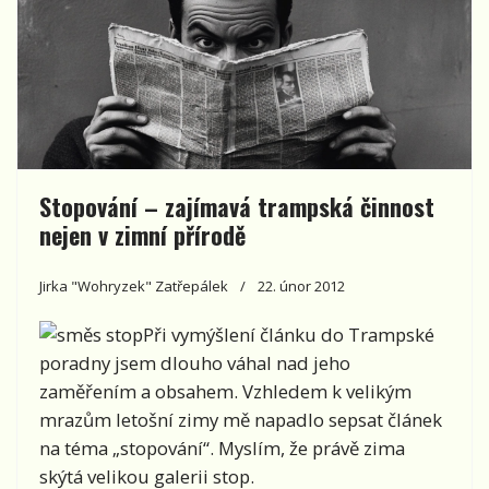
Stopování – zajímavá trampská činnost
nejen v zimní přírodě
Jirka "Wohryzek" Zatřepálek
22. únor 2012
Při vymýšlení článku do Trampské
poradny jsem dlouho váhal nad jeho
zaměřením a obsahem. Vzhledem k velikým
mrazům letošní zimy mě napadlo sepsat článek
na téma „stopování“. Myslím, že právě zima
skýtá velikou galerii stop.