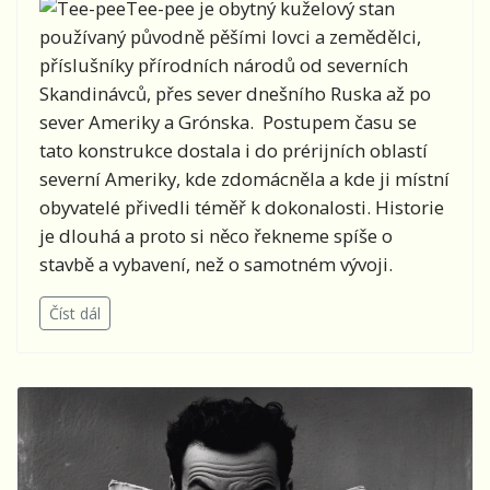
Tee-pee je obytný kuželový stan
používaný původně pěšími lovci a zemědělci,
příslušníky přírodních národů od severních
Skandinávců, přes sever dnešního Ruska až po
sever Ameriky a Grónska. Postupem času se
tato konstrukce dostala i do prérijních oblastí
severní Ameriky, kde zdomácněla a kde ji místní
obyvatelé přivedli téměř k dokonalosti. Historie
je dlouhá a proto si něco řekneme spíše o
stavbě a vybavení, než o samotném vývoji.
Číst dál