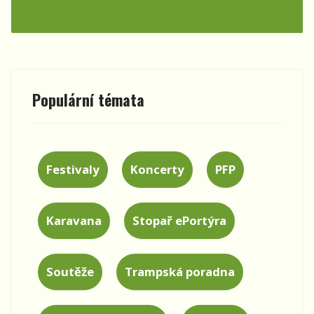
Populární témata
Festivaly
Koncerty
PFP
Karavana
Stopař ePortýra
Soutěže
Trampská poradna