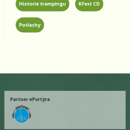
Historie trampingu
Křest CD
Potlachy
Partner ePortýra