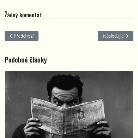
Žádný komentář
Předchozí článek: Brnkání jménem Humbuk
Další článek: Od z
Předchozí
Následující
Podobné články