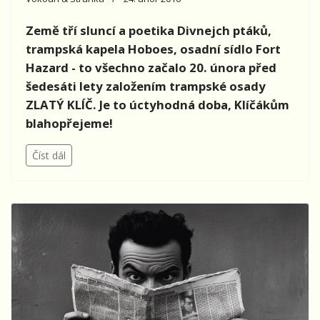
Země tří sluncí a poetika Divnejch ptáků,
trampská kapela Hoboes, osadní sídlo Fort
Hazard - to všechno začalo 20. února před
šedesáti lety založením trampské osady
ZLATÝ KLÍČ. Je to úctyhodná doba, Klíčákům
blahopřejeme!
Číst dál