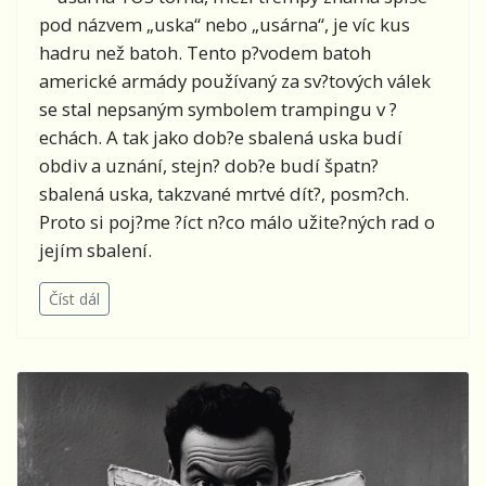
pod názvem „uska“ nebo „usárna“, je víc kus
hadru než batoh. Tento p?vodem batoh
americké armády používaný za sv?tových válek
se stal nepsaným symbolem trampingu v ?
echách. A tak jako dob?e sbalená uska budí
obdiv a uznání, stejn? dob?e budí špatn?
sbalená uska, takzvané mrtvé dít?, posm?ch.
Proto si poj?me ?íct n?co málo užite?ných rad o
jejím sbalení.
Číst dál