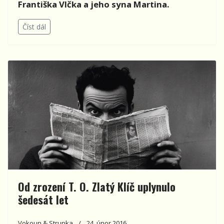
Františka Vlčka a jeho syna Martina.
Číst dál
Od zrození T. O. Zlatý Klíč uplynulo
šedesát let
Vokoun & Strunka
24. únor 2016