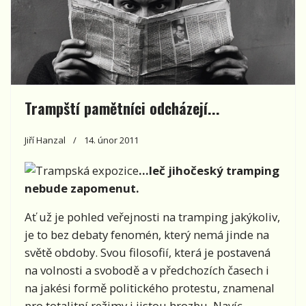
Trampští pamětníci odcházejí...
Jiří Hanzal
14. únor 2011
...leč jihočeský tramping
nebude zapomenut.
Ať už je pohled veřejnosti na tramping jakýkoliv,
je to bez debaty fenomén, který nemá jinde na
světě obdoby. Svou filosofií, která je postavená
na volnosti a svobodě a v předchozích časech i
na jakési formě politického protestu, znamenal
pro totalitní režimy i jistou hrozbu. Navíc