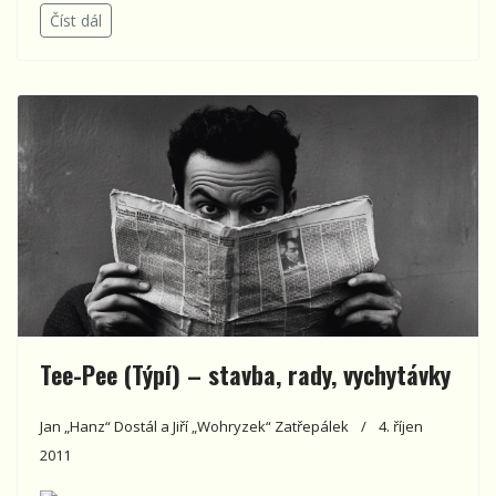
Číst dál
Tee-Pee (Týpí) – stavba, rady, vychytávky
Jan „Hanz“ Dostál a Jiří „Wohryzek“ Zatřepálek
4. říjen
2011