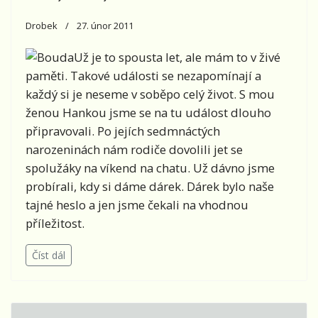
Drobek
27. únor 2011
Už je to spousta let, ale mám to v živé
paměti. Takové události se nezapomínají a
každý si je neseme v soběpo celý život. S mou
ženou Hankou jsme se na tu událost dlouho
připravovali. Po jejích sedmnáctých
narozeninách nám rodiče dovolili jet se
spolužáky na víkend na chatu. Už dávno jsme
probírali, kdy si dáme dárek. Dárek bylo naše
tajné heslo a jen jsme čekali na vhodnou
příležitost.
Číst dál