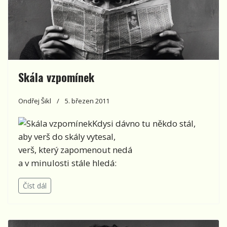
Skála vzpomínek
Ondřej Šikl
5. březen 2011
Kdysi dávno tu někdo stál,
aby verš do skály vytesal,
verš, který zapomenout nedá
a v minulosti stále hledá:
Číst dál