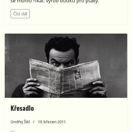
se mohlo ?íkat: vyrob budku pro ptáky.
Číst dál
Křesadlo
Ondřej Šikl
19. březen 2011