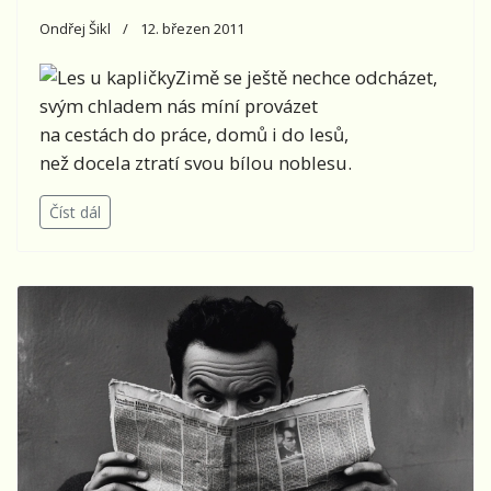
Ondřej Šikl
12. březen 2011
Zimě se ještě nechce odcházet,
svým chladem nás míní provázet
na cestách do práce, domů i do lesů,
než docela ztratí svou bílou noblesu.
Číst dál