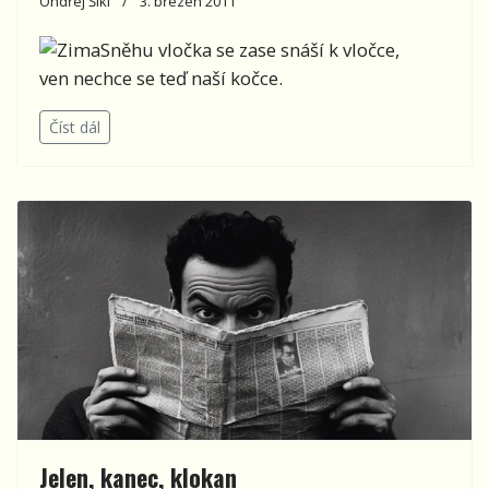
Ondřej Šikl
3. březen 2011
Sněhu vločka se zase snáší k vločce,
ven nechce se teď naší kočce.
Číst dál
Jelen, kanec, klokan