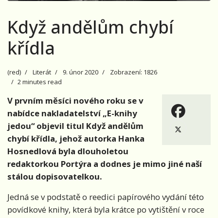
Když andělům chybí
křídla
(red)
Literát
9. únor 2020
Zobrazení: 1826
2 minutes read
V prvním měsíci nového roku se v
nabídce nakladatelství „E-knihy
jedou“ objevil titul Když andělům
chybí křídla, jehož autorka Hanka
Hosnedlová byla dlouholetou
redaktorkou Portýra a dodnes je mimo jiné naší
stálou dopisovatelkou.
Jedná se v podstatě o reedici papírového vydání této
povídkové knihy, která byla krátce po vytištění v roce