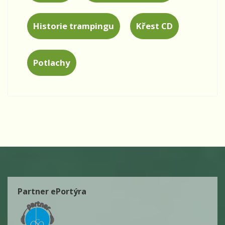
Historie trampingu
Křest CD
Potlachy
Partner ePortýra