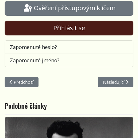
Ověření přístupovým klíčem
Přihlásit se
Zapomenuté heslo?
Zapomenuté jméno?
Předchozí článek: PREMIÉRA klipu Slávka Janouška Počítání ove
Další článek: Mal
Předchozí
Následující
Podobné články