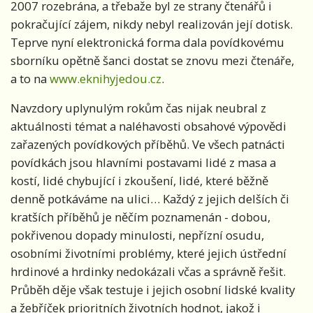
2007 rozebrána, a třebaže byl ze strany čtenářů i
pokračující zájem, nikdy nebyl realizován její dotisk.
Teprve nyní elektronická forma dala povídkovému
sborníku opětně šanci dostat se znovu mezi čtenáře,
a to na
www.eknihyjedou.cz
.
Navzdory uplynulým rokům čas nijak neubral z
aktuálnosti témat a naléhavosti obsahové výpovědi
zařazených povídkových příběhů. Ve všech patnácti
povídkách jsou hlavními postavami lidé z masa a
kostí, lidé chybující i zkoušení, lidé, které běžně
denně potkáváme na ulici… Každý z jejich delších či
kratších příběhů je něčím poznamenán - dobou,
pokřivenou dopady minulosti, nepřízní osudu,
osobními životními problémy, které jejich ústřední
hrdinové a hrdinky nedokázali včas a správně řešit.
Průběh děje však testuje i jejich osobní lidské kvality
a žebříček prioritních životních hodnot, jakož i