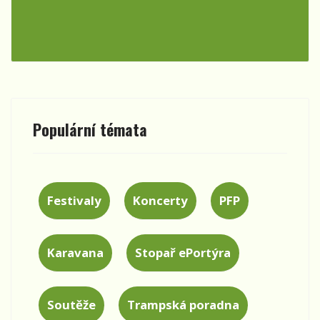
Populární témata
Festivaly
Koncerty
PFP
Karavana
Stopař ePortýra
Soutěže
Trampská poradna