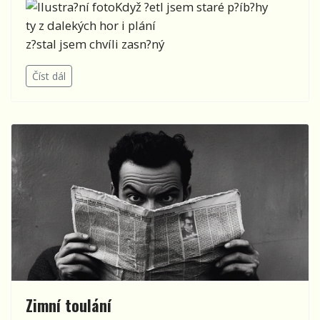
Když ?etl jsem staré p?íb?hy
ty z dalekých hor i plání
z?stal jsem chvíli zasn?ný
Číst dál
Zimní toulání