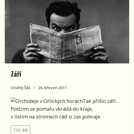
Září
Ondřej Šikl
26. březen 2011
Tak přišlo září...
Podzim se pomalu vkrádá do kraje,
s listím na stromech rád si zas pohraje.
Číst dál