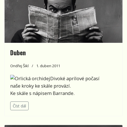
Duben
Ondřej Šikl
1. duben 2011
Divoké aprílové počasí
naše kroky ke skále provází.
Ke skále s nápisem Barrande.
Číst dál