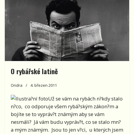
O rybářské latině
Ondra
4. březen 2011
Už se vám na rybách n?kdy stalo
n?co, co odporuje všem rybá?ským zákon?m a
bojíte se to vypráv?t známým aby se vám
nesmáli? Já vám budu vypráv?t, co se stalo mn?
a mým známým. Jsou to jen v?ci, u kterých jsem