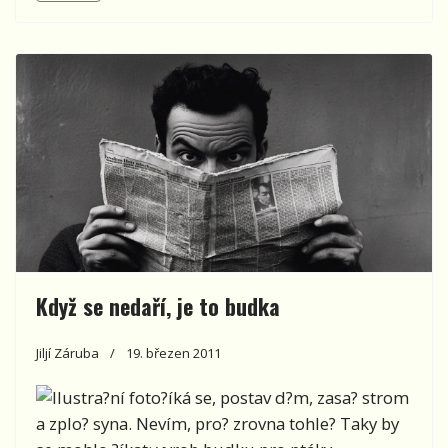
Když se nedaří, je to budka
Jiljí Záruba
19. březen 2011
?íká se, postav d?m, zasa? strom
a zplo? syna. Nevím, pro? zrovna tohle? Taky by