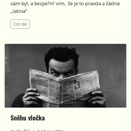
sám byl, a bezpe?n? vím, že je to pravda a žádná
„latina“
Číst dál
Sněhu vločka