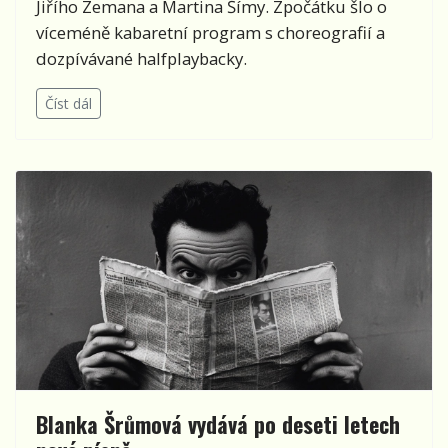
Jiřího Zemana a Martina Šímy. Zpočátku šlo o
víceméně kabaretní program s choreografií a
dozpívávané halfplaybacky.
Číst dál
Blanka Šrůmová vydává po deseti letech