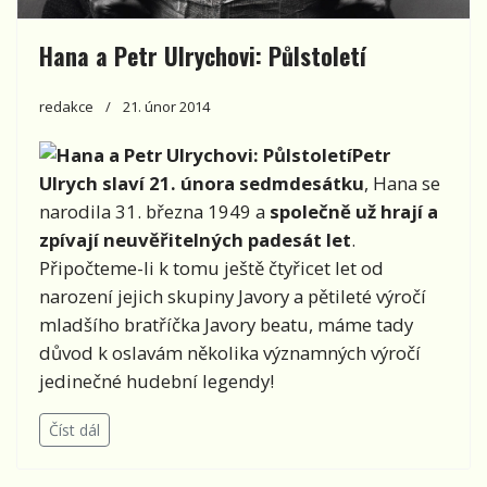
Hana a Petr Ulrychovi: Půlstoletí
redakce
21. únor 2014
Petr
Ulrych slaví 21. února sedmdesátku
, Hana se
narodila 31. března 1949 a
společně už hrají a
zpívají neuvěřitelných padesát let
.
Připočteme-li k tomu ještě čtyřicet let od
narození jejich skupiny Javory a pětileté výročí
mladšího bratříčka Javory beatu, máme tady
důvod k oslavám několika významných výročí
jedinečné hudební legendy!
Číst dál