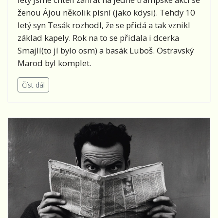
ženou Ájou několik písní (jako kdysi). Tehdy 10
letý syn Tesák rozhodl, že se přidá a tak vznikl
základ kapely. Rok na to se přidala i dcerka
Smajlí(to jí bylo osm) a basák Luboš. Ostravský
Marod byl komplet.
Číst dál