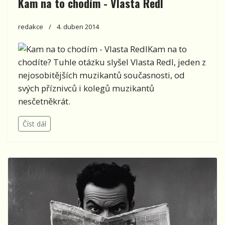
Kam na to chodím - Vlasta Redl
redakce
4. duben 2014
Kam na to
chodíte? Tuhle otázku slyšel Vlasta Redl, jeden z
nejosobitějších muzikantů současnosti, od
svých příznivců i kolegů muzikantů
nesčetněkrát.
Číst dál