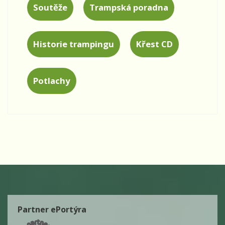
Soutěže
Trampská poradna
Historie trampingu
Křest CD
Potlachy
Partner ePortýra