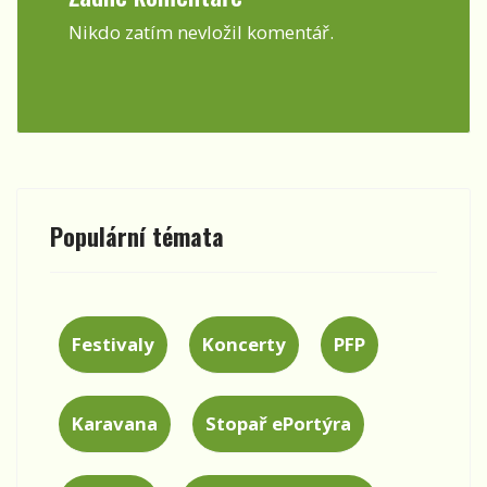
Nikdo zatím nevložil komentář.
Populární témata
Festivaly
Koncerty
PFP
Karavana
Stopař ePortýra