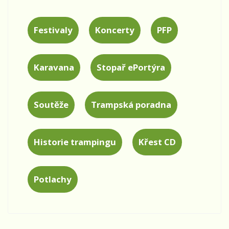
Festivaly
Koncerty
PFP
Karavana
Stopař ePortýra
Soutěže
Trampská poradna
Historie trampingu
Křest CD
Potlachy