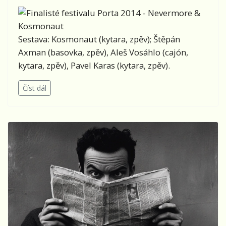
Sestava: Kosmonaut (kytara, zpěv); Štěpán
Axman (basovka, zpěv), Aleš Vosáhlo (cajón,
kytara, zpěv), Pavel Karas (kytara, zpěv).
Číst dál