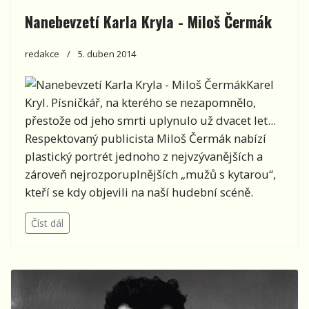
Nanebevzetí Karla Kryla - Miloš Čermák
redakce
5. duben 2014
Karel
Kryl. Písničkář, na kterého se nezapomnělo,
přestože od jeho smrti uplynulo už dvacet let...
Respektovaný publicista Miloš Čermák nabízí
plastický portrét jednoho z nejvzývanějších a
zároveň nejrozporuplnějších „mužů s kytarou“,
kteří se kdy objevili na naší hudební scéně.
Číst dál