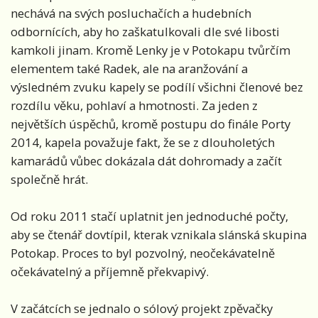
nechává na svých posluchačích a hudebních
odbornících, aby ho zaškatulkovali dle své libosti
kamkoli jinam. Kromě Lenky je v Potokapu tvůrčím
elementem také Radek, ale na aranžování a
výsledném zvuku kapely se podílí všichni členové bez
rozdílu věku, pohlaví a hmotnosti. Za jeden z
největších úspěchů, kromě postupu do finále Porty
2014, kapela považuje fakt, že se z dlouholetých
kamarádů vůbec dokázala dát dohromady a začít
společně hrát.
Od roku 2011 stačí uplatnit jen jednoduché počty,
aby se čtenář dovtípil, kterak vznikala slánská skupina
Potokap. Proces to byl pozvolný, neočekávatelně
očekávatelný a příjemně překvapivý.
V začátcích se jednalo o sólový projekt zpěvačky