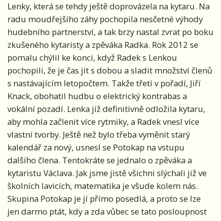
Lenky, která se tehdy ještě doprovázela na kytaru. Na
radu moudřejšího záhy pochopila nesčetné výhody
hudebního partnerství, a tak brzy nastal zvrat po boku
zkušeného kytaristy a zpěváka Radka. Rok 2012 se
pomalu chýlil ke konci, když Radek s Lenkou
pochopili, že je čas jít s dobou a sladit množství členů
s nastávajícím letopočtem. Takže třetí v pořadí, Jiří
Knack, obohatil hudbu o elektrický kontrabas a
vokální pozadí. Lenka již definitivně odložila kytaru,
aby mohla začlenit více rytmiky, a Radek vnesl více
vlastní tvorby. Ještě než bylo třeba vyměnit starý
kalendář za nový, usnesl se Potokap na vstupu
dalšího člena. Tentokráte se jednalo o zpěváka a
kytaristu Václava. Jak jsme jistě všichni slýchali již ve
školních lavicích, matematika je všude kolem nás.
Skupina Potokap je jí přímo posedlá, a proto se lze
jen darmo ptát, kdy a zda vůbec se tato posloupnost