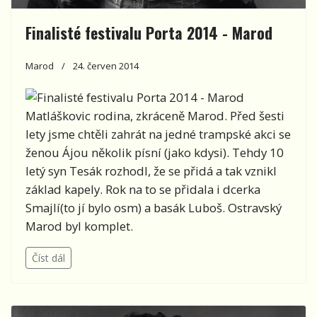
Finalisté festivalu Porta 2014 - Marod
Marod
24. červen 2014
Matláškovic rodina, zkráceně Marod. Před šesti
lety jsme chtěli zahrát na jedné trampské akci se
ženou Ájou několik písní (jako kdysi). Tehdy 10
letý syn Tesák rozhodl, že se přidá a tak vznikl
základ kapely. Rok na to se přidala i dcerka
Smajlí(to jí bylo osm) a basák Luboš. Ostravský
Marod byl komplet.
Číst dál