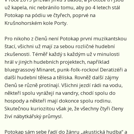
už kapela, nic nebránilo tomu, aby po 4 letech stál
Potokap na pódiu ve čtyřech, poprvé na
Krušnohorském kole Porty.
Pro nikoho z členů není Potokap první muzikantskou
štací, všichni už mají za sebou rozličné hudební
zkušenosti. Téměř každý s každým už v minulosti
hrál v jiných hudebních projektech, například
bluegrassový Minaret, punk-folk-rockoví Deratizéři a
další hudební tělesa a tělíska. Rovněž další zájmy
členů se různě protínají. Všichni jezdí rádi na vodu,
někteří spolu vyrážejí na vandry, chodí spolu do
hospody a někteří mají dokonce spolu rodinu.
Skutečnou kuriozitou však je, že všechny čtyři členy
živí nábytkářský průmysl.
Potokap sám sebe řadí do žánru „akustická hudba“ a