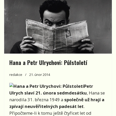
Hana a Petr Ulrychovi: Půlstoletí
redakce
21. únor 2014
Petr
Ulrych slaví 21. února sedmdesátku
, Hana se
narodila 31. března 1949 a
společně už hrají a
zpívají neuvěřitelných padesát let
.
Připočteme-li k tomu ještě čtyřicet let od