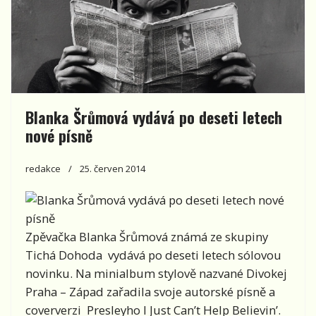
Blanka Šrůmová vydává po deseti letech
nové písně
redakce
25. červen 2014
Zpěvačka Blanka Šrůmová známá ze skupiny
Tichá Dohoda vydává po deseti letech sólovou
novinku. Na minialbum stylově nazvané Divokej
Praha – Západ zařadila svoje autorské písně a
coververzi Presleyho I Just Can’t Help Believin’.