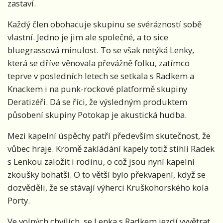
zastaví.
Každý člen obohacuje skupinu se svérázností sobě
vlastní. Jedno je jim ale společné, a to sice
bluegrassová minulost. To se však netýká Lenky,
která se dříve věnovala převážně folku, zatímco
teprve v posledních letech se setkala s Radkem a
Knackem i na punk-rockové platformě skupiny
Deratizéři. Dá se říci, že výsledným produktem
působení skupiny Potokap je akustická hudba.
Mezi kapelní úspěchy patří především skutečnost, že
vůbec hraje. Kromě zakládání kapely totiž stihli Radek
s Lenkou založit i rodinu, o což jsou nyní kapelní
zkoušky bohatší. O to větší bylo překvapení, když se
dozvěděli, že se stávají výherci Kruškohorského kola
Porty.
Ve volných chvílích se Lenka s Radkem jezdí vyvětrat