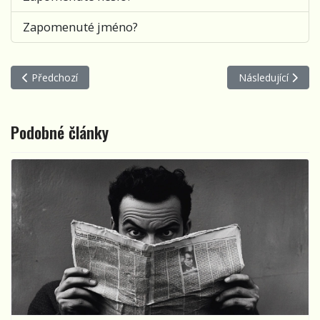
Zapomenuté jméno?
Předchozí článek: Finalisté festivalu Porta 2014 - Rendez-fou
Další článek: Fina
Předchozí
Následující
Podobné články