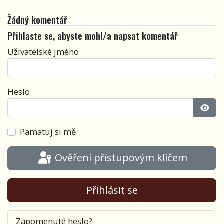
Žádný komentář
Přihlaste se, abyste mohl/a napsat komentář
Uživatelské jméno
Heslo
Zobra
Pamatuj si mě
Ověření přístupovým klíčem
Přihlásit se
Zapomenuté heslo?