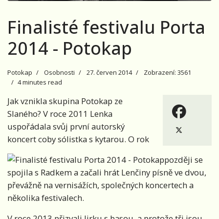
Finalisté festivalu Porta
2014 - Potokap
Potokap
Osobnosti
27. červen 2014
Zobrazení: 3561
4 minutes read
Jak vznikla skupina Potokap ze
Slaného? V roce 2011 Lenka
uspořádala svůj první autorský
koncert coby sólistka s kytarou. O rok
později se
spojila s Radkem a začali hrát Lenčiny písně ve dvou,
převážně na vernisážích, společných koncertech a
několika festivalech.
V roce 2013 přizvali Jirku s basou, a protože tři jsou