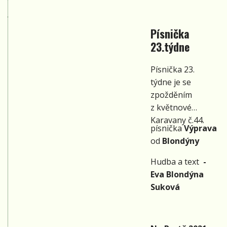
minutu přesně ho
nejkrásnějších míst v
odstartovala
letním Brně. Více o
Písnička
kapela Epydemye,
programu se dozvíte na
23.týdne
která, jak uvedla
našich stránkách
moderátorka
https://www.cafeprah.cz/
Písnička 23.
Martina Hrbková,
týdne je se
má vašeho
zpožděním
(našeho) Anděla.
z květnové
Epydemyi
Karavany č.44.
nemusíme
písnička
Výprava
dnešnímu
od
Blondýny
folkovému
publiku
Hudba a text
-
představovat.
Eva Blondýna
Epýci byli přivítáni
Suková
bouřlivým
potleskem a
rozjeli festival