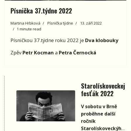
Písnička 37.týdne 2022
Martina Hrbková
Písnička týdne
13. září 2022
1 minute read
Písničkou 37.týdne roku 2022 je
Dva klobouky
Zpěv
Petr Kocman
a
Petra Černocká
Starolískoveckej
fesťák 2022
V sobotu v Brně
proběhne další
ročník
Starolískoveckýho