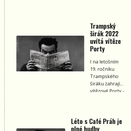
Trampský
širák 2022
uvítá vítěze
Porty
I na letošním
19. ročníku
Trampského
širáku zahrají
vítězové Porty -
Loes & The
Acoustic
Engineers
(vítěz
Léto s Café Práh je
z roku 2021) a
plné hudby
kapela
VeHiBa