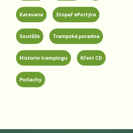
Karavana
Stopař ePortýra
Soutěže
Trampská poradna
Historie trampingu
Křest CD
Potlachy