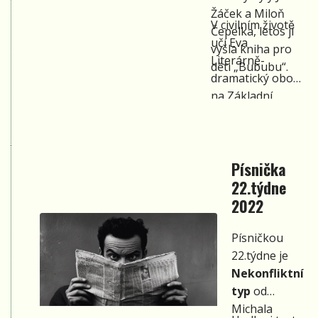
(spoluorganizátor
Žáček a Miloň
V civilním životě
a dramaturg)
Čepelka, letos jí
učí Eva
zvolit.
vyšla kniha pro
Literárně-
děti „Bububu“.
dramatický obor
na Základní
umělecké škole v
Rakovníku.
Písnička
22.týdne
2022
Písničkou
22.týdne je
Nekonfliktní
typ
od
Michala