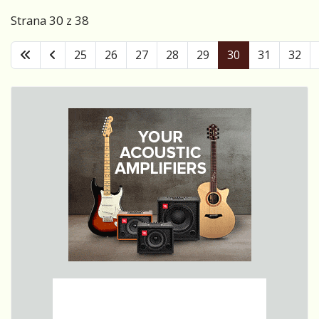
autorskou tvorbu plnou
Strana 30 z 38
poezie a poutavých
hudebních ploch. Zveme
25
26
27
28
29
30
31
32
vás na koncert Iva
Cicvárka a Lady Šimíčkové
25. května od 19 hodin.