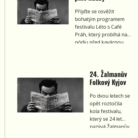
(vítěz z roku
Přijďte se osvěžit
2022).
bohatým programem
festivalu Léto s Café
Práh, který probíhá na
pódiu před kavárnou
během srpna. Těšit se
můžete na jedinečné
koncerty interpretů z
24. Žalmanův
celé ČR a převážně
Folkový Kyjov
folkovou hudbu.
Vstupné na všechny
Po dvou letech se
akce je jedinečné -
opět roztočila
dobrovolné. V případě
kola festivalu,
deště se uskuteční
který se 24 let
plánované koncerty
nazývá Žalmanův
uvnitř. Přijďte si užít
Folkový Kyjov. Na
koncerty na jedno z