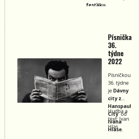
fesťáku.
Písnička
36.
týdne
2022
Písničkou
36. týdne
je
Dávny
city z
Hanspaul
Hudba a
City
od
text: Ivan
Ivana
Hlas
Hlase
.