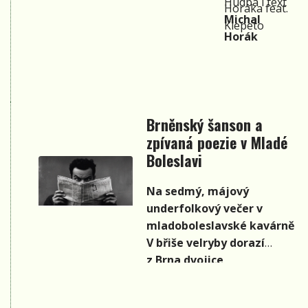
Hudba i text
Horáka feat.
Michal
Klepeto
Horák
Brněnský šanson a
zpívaná poezie v Mladé
Boleslavi
Na sedmý, májový
underfolkový večer v
mladoboleslavské kavárně
V břiše velryby dorazí
z Brna dvojice
oceňovaných písničkářů,
která přiveze svou