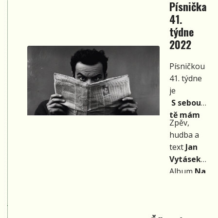
Písnička
41.
týdne
2022
Písničkou
41. týdne
je
S sebou
tě mám
Zpěv,
hudba a
text
Jan
Vytásek
Album
Na
houpačce