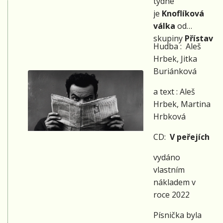
týdne
hodin Vám
je
Knoflíková
tentokrát
válka
od
nabídneme
skupiny
Přístav
výhradně
Hudba : Aleš
autorskou
Hrbek, Jitka
tvorbu jak po
Buriánková
stránce
textové, tak i
a text : Aleš
hudební!
Hrbek, Martina
Hrbková
CD:
V peřejích
vydáno
vlastním
nákladem v
roce 2022
Písnička byla