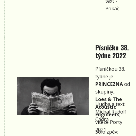
text -
Pokáč
Písnička 38.
týdne 2022
Písničkou 38.
týdne je
PRINCEZNA
od
skupiny
Loes
&
The
Hudba a text:
Acoustic
Michal Rudolf
Engineers,
Cádra
vítěze Porty
2021
Sólo zpěv: