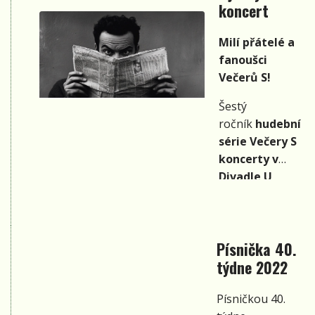
osobností.
koncert
Z Berouna
přijede Tomáš
Milí přátelé a
Suchý a
fanoušci
z moravské
Večerů S!
Šošůvky
Šestý
písničkářka
ročník
hudební
Alishi. Koncert
série
Večery S
proběhem od
koncerty v
19 hodin
Divadle U
v kavárně
Kapličky
V břiše velryby
2022
a jeho
v Havelském
podzimní část
parku v Mladé
Písnička 40.
je v plném
Boleslavi.
týdne 2022
proudu.
V
pátek 21. října
Písničkou 40.
2022
od 19:00