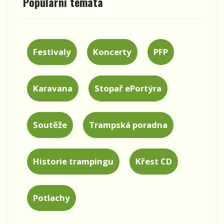
Populární témata
Festivaly
Koncerty
PFP
Karavana
Stopař ePortýra
Soutěže
Trampská poradna
Historie trampingu
Křest CD
Potlachy