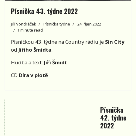
Písnička 43. týdne 2022
Jiří Vondráček
Písnička týdne
24. říjen 2022
1 minute read
Písničkou 43. týdne na Country rádiu je
Sin City
od
Jiřího Šmidta
.
Hudba a text:
Jiří Šmidt
CD
Díra v plotě
Písnička
42. týdne
2022