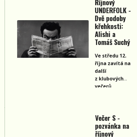
Říjnový
UNDERFOLK -
Dvě podoby
křehkosti:
Alishi a
Tomáš Suchý
Ve středu 12.
října zavítá na
další
z klubových
večerů
hudebního
cyklu
UnderFolk
Večer S -
dvojice
pozvánka na
vyzrálých
písničkářských
říjnový