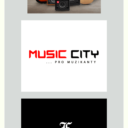
talentované
sestry
Hejdovy,
které
úspěšné
sbírají
trofeje na
hudebních
soutěžích po
celé
republice.