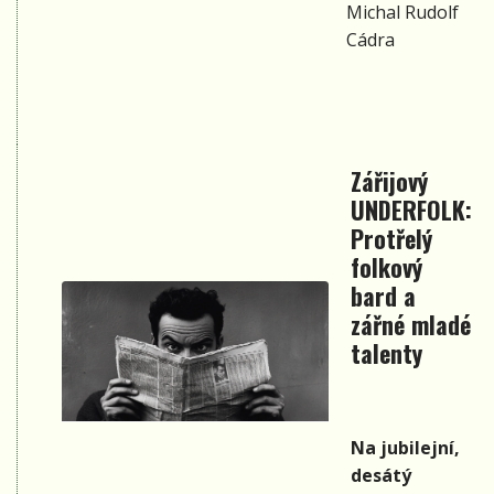
Michal Rudolf
Cádra
Zářijový
UNDERFOLK:
Protřelý
folkový
bard a
zářné mladé
talenty
Na jubilejní,
desátý