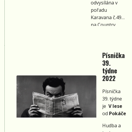
odvysílána v
pořadu
Karavana č.49
na Country
rádiu.
Písnička
39.
týdne
2022
Písnička
39. týdne
je
V lese
od
Pokáče
Hudba a