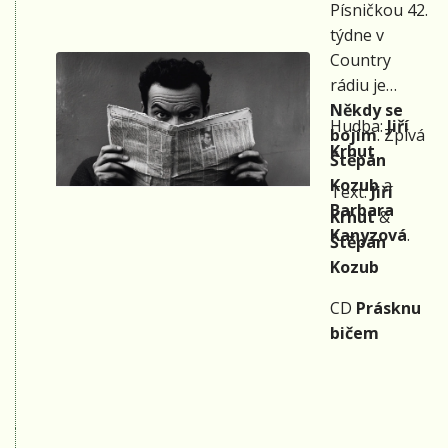
Písničkou 42.
týdne v
Country
rádiu je
Někdy se
Hudba:
Jiří
bojím
. Zpívá
Krhut
Štěpán
Kozub
a
Text:
Jiří
Barbara
Krhut
&
Kanyzová
.
Štěpán
Kozub
CD
Prásknu
bičem