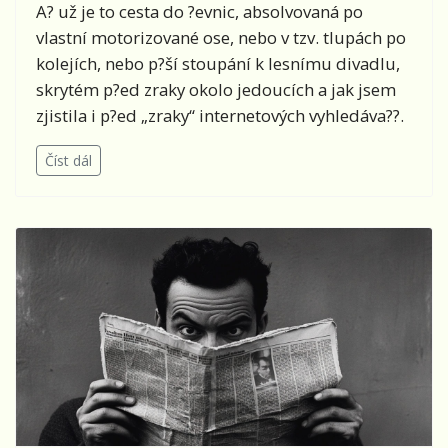
A? už je to cesta do ?evnic, absolvovaná po
vlastní motorizované ose, nebo v tzv. tlupách po
kolejích, nebo p?ší stoupání k lesnímu divadlu,
skrytém p?ed zraky okolo jedoucích a jak jsem
zjistila i p?ed „zraky“ internetových vyhledáva??.
Číst dál