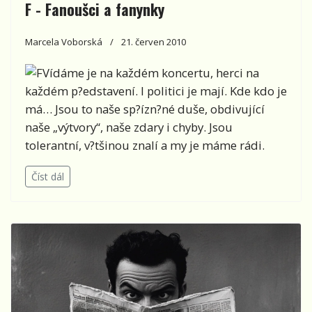
F - Fanoušci a fanynky
Marcela Voborská
21. červen 2010
Vídáme je na každém koncertu, herci na
každém p?edstavení. I politici je mají. Kde kdo je
má… Jsou to naše sp?ízn?né duše, obdivující
naše „výtvory“, naše zdary i chyby. Jsou
tolerantní, v?tšinou znalí a my je máme rádi.
Číst dál