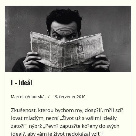
I - Ideál
Marcela Voborská
19. červenec 2010
Zkušenost, kterou bychom my, dosp?lí, m?li sd?
lovat mladým, nezní „Život už s vašimi ideály
zato?í“, nýbrž „Pevn? zapus?te ko?eny do svých
ideál?, aby vám je život nedokázal vzít“!