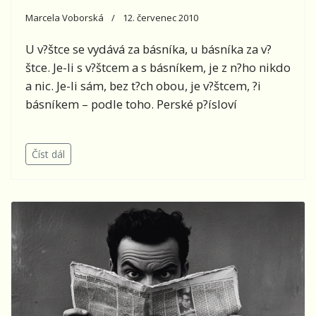
Marcela Voborská
12. červenec 2010
U v?štce se vydává za básníka, u básníka za v?
štce. Je-li s v?štcem a s básníkem, je z n?ho nikdo
a nic. Je-li sám, bez t?ch obou, je v?štcem, ?i
básníkem – podle toho. Perské p?ísloví
Číst dál