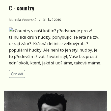
C - country
Marcela Voborská
31. kvě 2010
Country v naší kotlin? p?edstavuje pro v?
tšinu lidí druh hudby, pohybující se léta na tzv.
okraji žánr?. Krásná definice velkovýrobc?
populární hudby! Ale není to jen styl hudby. Je
to p?edevším život, životní styl, Vaše bezprost?
ední okolí, které, jaké si ud?láme, takové máme.
Číst dál