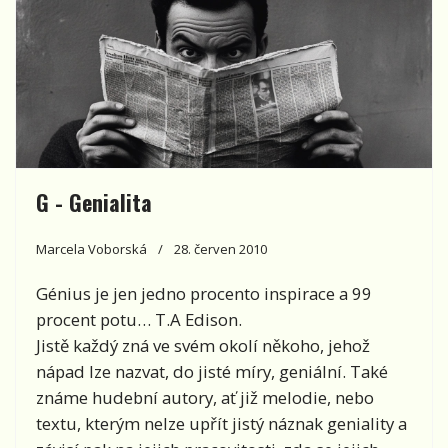
G - Genialita
Marcela Voborská
28. červen 2010
Génius je jen jedno procento inspirace a 99
procent potu… T.A Edison.
Jistě každý zná ve svém okolí někoho, jehož
nápad lze nazvat, do jisté míry, geniální. Také
známe hudební autory, ať již melodie, nebo
textu, kterým nelze upřít jistý náznak geniality a