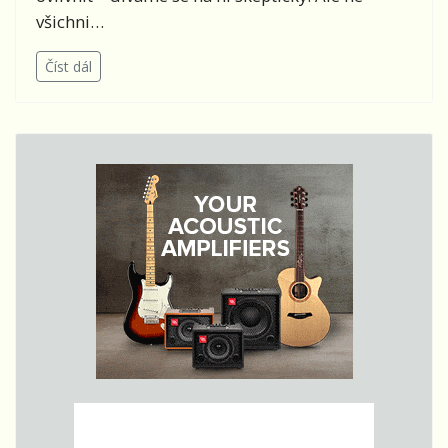
všichni…
Číst dál