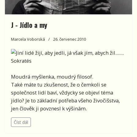
J - Jídlo a my
Marcela Voborská
26. červenec 2010
Jiní lidé žijí, aby jedli, já však jím, abych žil.......
Sokratés
Moudrá myšlenka, moudrý filosof.
Také máte tu zkušenost, že o čemkoli se
společnost lidí baví, vždycky se objeví téma
jídlo? Je to základní potřeba všeho živočišstva,
jen člověk ji povznesl k výšinám.
Číst dál