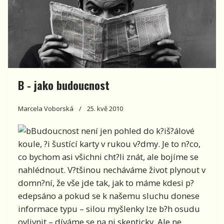
B - jako budoucnost
Marcela Voborská
25. kvě 2010
Budoucnost není jen pohled do k?iš?álové
koule, ?i šustící karty v rukou v?dmy. Je to n?co,
co bychom asi všichni cht?li znát, ale bojíme se
nahlédnout. V?tšinou necháváme život plynout v
domn?ní, že vše jde tak, jak to máme kdesi p?
edepsáno a pokud se k našemu sluchu donese
informace typu – silou myšlenky lze b?h osudu
ovlivnit – díváme se na ni skepticky. Ale ne