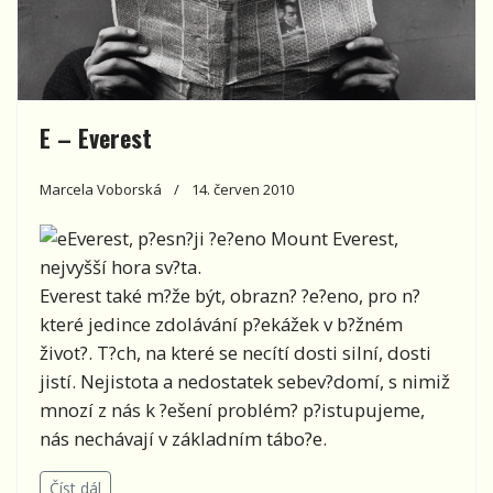
E – Everest
Marcela Voborská
14. červen 2010
Everest, p?esn?ji ?e?eno Mount Everest,
nejvyšší hora sv?ta.
Everest také m?že být, obrazn? ?e?eno, pro n?
které jedince zdolávání p?ekážek v b?žném
život?. T?ch, na které se necítí dosti silní, dosti
jistí. Nejistota a nedostatek sebev?domí, s nimiž
mnozí z nás k ?ešení problém? p?istupujeme,
nás nechávají v základním tábo?e.
Číst dál