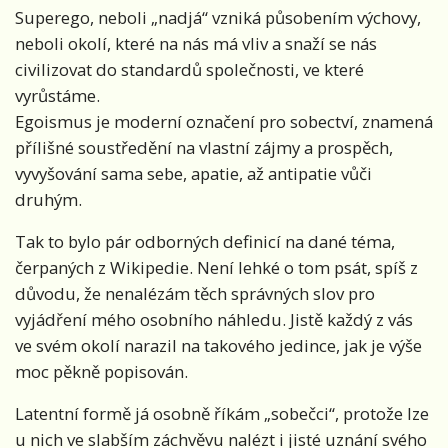
Superego, neboli „nadjá“ vzniká působením výchovy,
neboli okolí, které na nás má vliv a snaží se nás
civilizovat do standardů společnosti, ve které
vyrůstáme.
Egoismus je moderní označení pro sobectví, znamená
přílišné soustředění na vlastní zájmy a prospěch,
vyvyšování sama sebe, apatie, až antipatie vůči
druhým.
Tak to bylo pár odborných definicí na dané téma,
čerpaných z Wikipedie. Není lehké o tom psát, spíš z
důvodu, že nenalézám těch správných slov pro
vyjádření mého osobního náhledu. Jistě každý z vás
ve svém okolí narazil na takového jedince, jak je výše
moc pěkně popisován.
Latentní formě já osobně říkám „sobečci“, protože lze
u nich ve slabším záchvěvu nalézt i jisté uznání svého