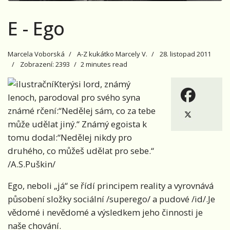
E - Ego
Marcela Voborská
A-Z kukátko Marcely V.
28. listopad 2011
Zobrazení: 2393
2 minutes read
Kterýsi lord, známý
lenoch, parodoval pro svého syna
známé rčení:“Nedělej sám, co za tebe
může udělat jiný.“ Známý egoista k
tomu dodal:“Nedělej nikdy pro
druhého, co můžeš udělat pro sebe.“
/A.S.Puškin/
Ego, neboli „já“ se řídí principem reality a vyrovnává
působení složky sociální /superego/ a pudové /id/.Je
vědomé i nevědomé a výsledkem jeho činnosti je
naše chování.