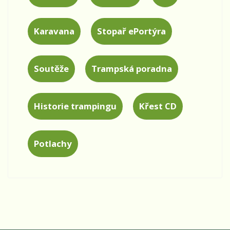
Karavana
Stopař ePortýra
Soutěže
Trampská poradna
Historie trampingu
Křest CD
Potlachy