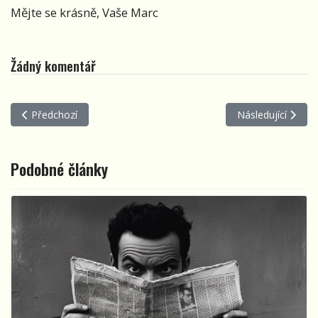
Mějte se krásně, Vaše Marc
Žádný komentář
Předchozí článek: F – Fernet
Další článek: Ď – 
Předchozí
Následující
Podobné články