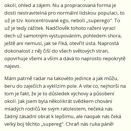
okolí, ohled a zájem. Nu a propracovaná forma je
dosti nestravitelná pro normální lidskou populaci, to
už je tzv. koncentrované ego, neboli „superego“. To
už je tedy zážitek. Nadčlověk tohoto ražení vyrazí
dech už samotným vystupováním, pohledem shora,
ještě ani nemusí, jak se říká, otevřít ústa. Naprostá
dokonalost z něj čiší do všech světových stran,
opovrhuje všemi a vším a dává to naprosto nepokrytě
najevo.
Mám patrně radar na takovéto jedince a jak můžu,
beru do zaječích a vyklízím pole. A víte co, nejhorší na
tom je fakt, že je to důsledek výchovy a působení
okolí. Jak jsem byla několikrát svědkem chování
mladých rodičů ke svým ratolestem, nečeká nás
žádný zásadní obrat k lepšímu, ale naopak nás čeká
velký boj těchto „supereg“. Chraň nás ruka páně!