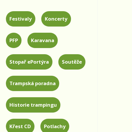
Festivaly
Koncerty
PFP
Karavana
Stopař ePortýra
Soutěže
Trampská poradna
Historie trampingu
Křest CD
Potlachy