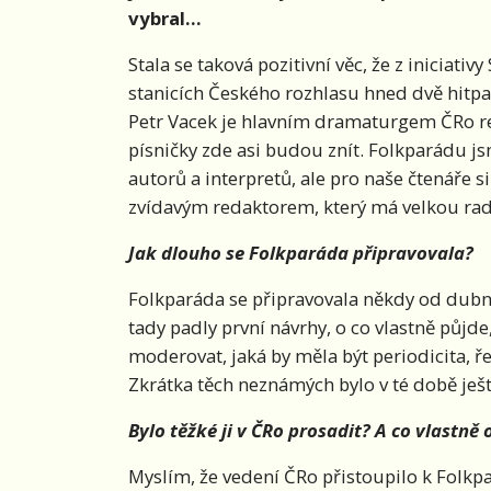
vybral…
Stala se taková pozitivní věc, že z iniciati
stanicích Českého rozhlasu hned dvě hitpa
Petr Vacek je hlavním dramaturgem ČRo reg
písničky zde asi budou znít. Folkparádu js
autorů a interpretů, ale pro naše čtenáře 
zvídavým redaktorem, který má velkou rad
Jak dlouho se Folkparáda připravovala?
Folkparáda se připravovala někdy od dubn
tady padly první návrhy, o co vlastně půjd
moderovat, jaká by měla být periodicita, 
Zkrátka těch neznámých bylo v té době ješ
Bylo těžké ji v ČRo prosadit? A co vlastn
Myslím, že vedení ČRo přistoupilo k Folkp