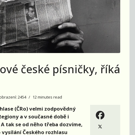
vé české písničky, říká
obrazení: 2454
12 minutes read
hlase (ČRo) velmi zodpovědný
 Regiony a v současné době i
 A tak se od něho třeba dozvíme,
do vysílání Českého rozhlasu