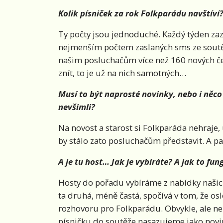
Kolik písniček za rok Folkparádu navštíví
Ty počty jsou jednoduché. Každý týden zazn
nejmenším počtem zaslaných sms ze soutě
našim posluchačům více než 160 nových čes
znít, to je už na nich samotných…
Musí to být naprosté novinky, nebo i něco
nevšimli?
Na novost a starost si Folkparáda nehraje, u
by stálo zato posluchačům představit. A pa
A je tu host… Jak je vybíráte? A jak to fun
Hosty do pořadu vybíráme z nabídky našich
ta druhá, méně častá, spočívá v tom, že os
rozhovoru pro Folkparádu. Obvykle, ale nem
písničku do soutěže nasazujeme jako novi