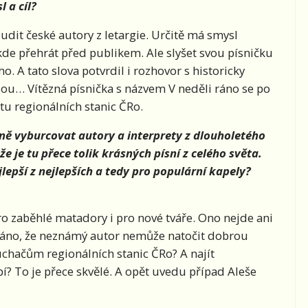
 a cíl?
budit české autory z letargie. Určitě má smysl
kde přehrát před publikem. Ale slyšet svou písničku
o. A tato slova potvrdil i rozhovor s historicky
ou… Vítězná písnička s názvem V neděli ráno se po
stu regionálních stanic ČRo.
tně vyburcovat autory a interprety z dlouholetého
e je tu přece tolik krásných písní z celého světa.
jlepší z nejlepších a tedy pro populární kapely?
ro zaběhlé matadory i pro nové tváře. Ono nejde ani
 psáno, že neznámý autor nemůže natočit dobrou
luchačům regionálních stanic ČRo? A najít
bí? To je přece skvělé. A opět uvedu případ Aleše