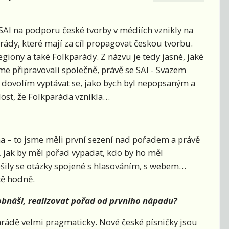
vy SAI na podporu české tvorby v médiích vznikly na
rády, které mají za cíl propagovat českou tvorbu.
iony a také Folkparády. Z názvu je tedy jasné, jaké
me připravovali společně, právě se SAI - Svazem
si dovolím vyptávat se, jako bych byl nepopsaným a
ost, že Folkparáda vznikla…
a – to jsme měli první sezení nad pořadem a právě
e, jak by měl pořad vypadat, kdo by ho měl
řešily se otázky spojené s hlasováním, s webem…
tě hodně.
ě obnáší, realizovat pořad od prvního nápadu?
arádě velmi pragmaticky. Nové české písničky jsou