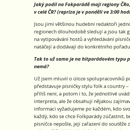
Jaký podíl na Fokparádě mají regiony ČRo, 
v celé ČR? (repríza je v pondělí ve 3:00 hod
Jsou jimi většinou hudební redaktoři jednot
regionech dlouhodobě sledují a jsou tak ga
na vytipovávání hostů a vyhledávání písnič
natáčejí a dodávají do konkrétního pořadu
Tak to už samo je na hitparádovém typu po
nemá?
Už jsem mluvil o úloze spolupracovníků po
představuje písničky stylu folk a country 
příliš není, a potom i to, že jednotlivé u
interpreta, ale že obsahují nějakou zajímav
informaci vyžadujeme po každém, kdo svou
každý, kdo se chce Folkparády zúčastnit, b
písničce nepošle, její zařazení do soutěže 