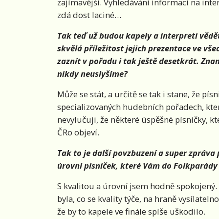
zajímavější. Vyhledávání informací na int
zdá dost laciné…
Tak teď už budou kapely a interpreti vědět
skvělá příležitost jejich prezentace ve vš
zaznít v pořadu i tak ještě desetkrát. Zna
nikdy neuslyšíme?
Může se stát, a určitě se tak i stane, že písn
specializovaných hudebních pořadech, kter
nevylučuji, že některé úspěšné písničky, kt
ČRo objeví.
Tak to je další povzbuzení a super zpráva 
úrovní písniček, které Vám do Folkparády 
S kvalitou a úrovní jsem hodně spokojený. 
byla, co se kvality týče, na hraně vysílateln
že by to kapele ve finále spíše uškodilo.