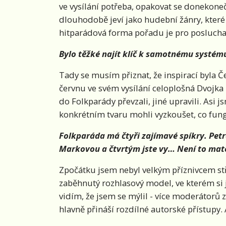
ve vysílání potřeba, opakovat se donekoneč
dlouhodobě jeví jako hudební žánry, které
hitparádová forma pořadu je pro posluch
Bylo těžké najít klíč k samotnému systém
Tady se musím přiznat, že inspirací byla Č
červnu ve svém vysílání celoplošná Dvojka 
do Folkparády převzali, jiné upravili. Asi j
konkrétním tvaru mohli vyzkoušet, co fung
Folkparáda má čtyři zajímavé spíkry. Pet
Markovou a čtvrtým jste vy… Není to mat
Zpočátku jsem nebyl velkým příznivcem stř
zaběhnutý rozhlasový model, ve kterém si 
vidím, že jsem se mýlil - více moderátorů z
hlavně přináší rozdílné autorské přístupy.