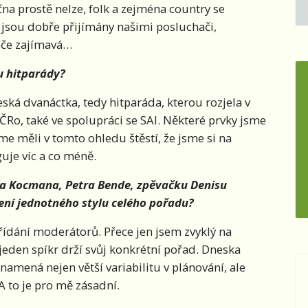
na prostě nelze, folk a zejména country se
 jsou dobře přijímány našimi posluchači,
ače zajímavá…
u hitparády?
eská dvanáctka, tedy hitparáda, kterou rozjela v
ČRo, také ve spolupráci se SAI. Některé prvky jsme
sme měli v tomto ohledu štěstí, že jsme si na
uje víc a co méně.
ra Kocmana, Petra Bende, zpěvačku Denisu
ení jednotného stylu celého pořadu?
ídání moderátorů. Přece jen jsem zvyklý na
jeden spíkr drží svůj konkrétní pořad. Dneska
namená nejen větší variabilitu v plánování, ale
 A to je pro mě zásadní.