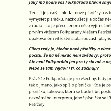
Jaký má podle vás Folkparáda hlavní smysl
Ten cíl je jasný – hledat nové písničky a vz
vymyslet písničku, nazkoušet ji a občas ně
z rádia – to je přece jenom něco výjimečnéh
prvním vítězem Folkparády Alešem Petržel
opakovaném vítězství stala součástí playli
Cílem tedy je, hledat nové písničky a vlas
pocitu, že na ně nikdo není zvědavý, protož
Ale není Folkparáda jen pro ty slavné a ne
Nebo se tam vejdou i ti, co začínají?
Právě že Folkparáda je pro všechny, tedy p
tak o jméno, jako spíš o písničku. Kde je
písničku, takovou, která se bude líbit pos
neznámého interpreta, jehož písnička se lí
Petržely.