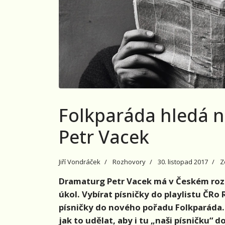
Folkparáda hledá no
Petr Vacek
Jiří Vondráček
Rozhovory
30. listopad 2017
Z
Dramaturg Petr Vacek má v Českém roz
úkol. Vybírat písničky do playlistu ČRo
písničky do nového pořadu Folkparáda.
jak to udělat, aby i tu „naši písničku“ 