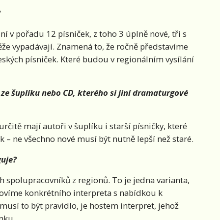
?
í v pořadu 12 písniček, z toho 3 úplně nové, tři s
že vypadávají. Znamená to, že ročně představíme
kých písniček. Které budou v regionálním vysílání
 ze šuplíku nebo CD, kterého si jiní dramaturgové
rčitě mají autoři v šuplíku i starší písničky, které
k – ne všechno nové musí být nutně lepší než staré.
guje?
 spolupracovníků z regionů. To je jedna varianta,
lovíme konkrétního interpreta s nabídkou k
usí to být pravidlo, je hostem interpret, jehož
nku.