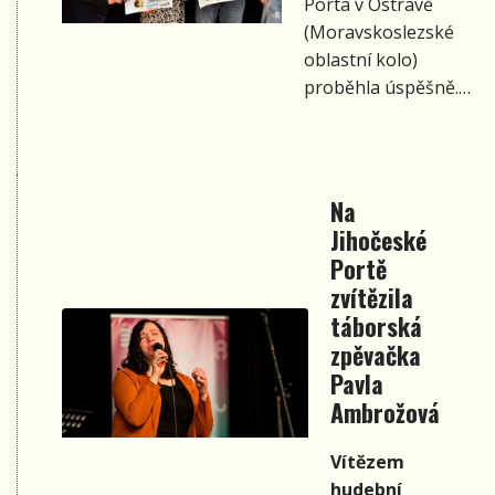
Porta v Ostravě
(Moravskoslezské
oblastní kolo)
proběhla úspěšně.
Zúčastnilo se
celkem 14
účinkujících. V
porotě usedli Slávek
Na
Janoušek, Petr
Jihočeské
Bende, Miloslava
Portě
Soukupová, Karel
zvítězila
Soukop, Zdeňka
táborská
Riedlová, Eva
zpěvačka
Rohlenová a Jan
Pavla
Gottfried. Akci
Ambrožová
moderoval René
Matlášek
Vítězem
junior. Ozvučení
hudební