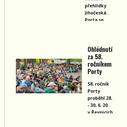
zajistili Zdeněk
přehlídky
Ševčík a Marek
Jihočeská
Kodeda.
Porta se
stala
táborská
zpěvačka
Ohlédnutí
Pavla Žožo
za 58.
Ambrožová,
druhá
ročníkem
skončila
Porty
kapela
Pozvolna.
58. ročník
Oba
Porty
vítězové
proběhl 28.
postoupili
- 30. 6. 2024
do finále
v Řevnicích
festivalu
a finalisté
Porta v
se již