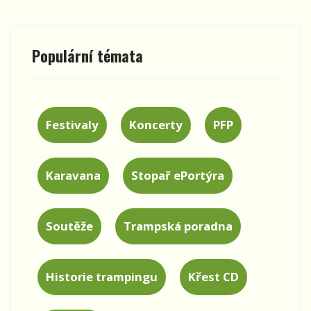
Populární témata
Festivaly
Koncerty
PFP
Karavana
Stopař ePortýra
Soutěže
Trampská poradna
Historie trampingu
Křest CD