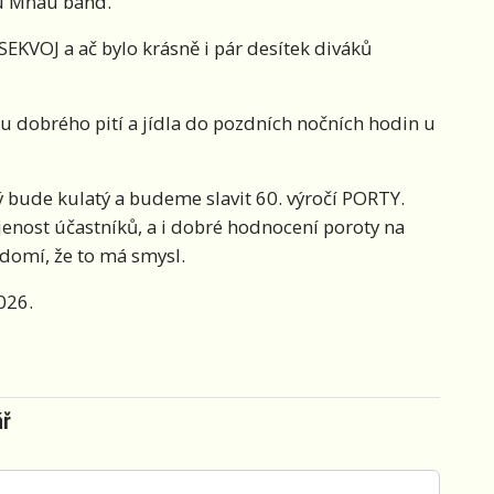
u Mňau band.
EKVOJ a ač bylo krásně i pár desítek diváků
 u dobrého pití a jídla do pozdních nočních hodin u
rý bude kulatý a budeme slavit 60. výročí PORTY.
jenost účastníků, a i dobré hodnocení poroty na
ědomí, že to má smysl.
026.
ář