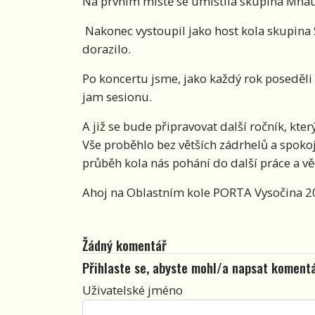
Na prvním místě se umístila skupina Mňa
Nakonec vystoupil jako host kola skupina S
dorazilo.
Po koncertu jsme, jako každý rok poseděli
jam sesionu.
A již se bude připravovat další ročník, kte
Vše proběhlo bez větších zádrhelů a spoko
průběh kola nás pohání do další práce a v
Ahoj na Oblastním kole PORTA Vysočina 2
Žádný komentář
Přihlaste se, abyste mohl/a napsat koment
Uživatelské jméno