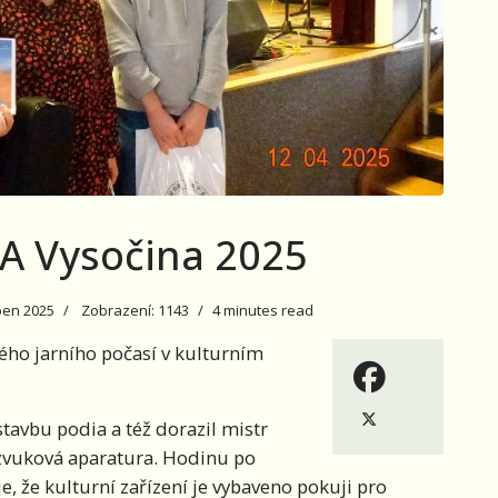
TA Vysočina 2025
ben 2025
Zobrazení: 1143
4 minutes read
ého jarního počasí v kulturním
 stavbu podia a též dorazil mistr
 zvuková aparatura. Hodinu po
e, že kulturní zařízení je vybaveno pokuji pro