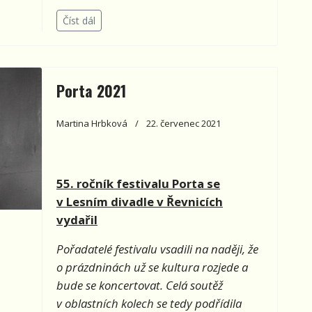
Číst dál
Porta 2021
Martina Hrbková
22. červenec 2021
55. ročník festivalu Porta se
v Lesním divadle v Řevnicích
vydařil
Pořadatelé festivalu vsadili na naději, že
o prázdninách už se kultura rozjede a
bude se koncertovat. Celá soutěž
v oblastních kolech se tedy podřídila