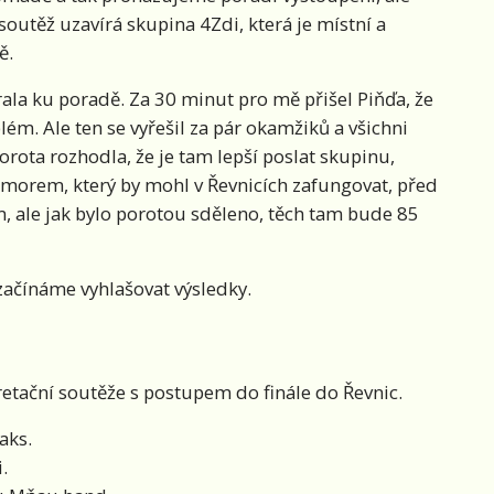
soutěž uzavírá skupina 4Zdi, která je místní a
ě.
ala ku poradě. Za 30 minut pro mě přišel Piňďa, že
ém. Ale ten se vyřešil za pár okamžiků a všichni
rota rozhodla, že je tam lepší poslat skupinu,
umorem, který by mohl v Řevnicích zafungovat, před
 ale jak bylo porotou sděleno, těch tam bude 85
 začínáme vyhlašovat výsledky.
pretační soutěže s postupem do finále do Řevnic.
aks.
.