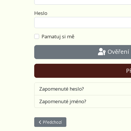
Heslo
Pamatuj si mě
Ověření
Př
Zapomenuté heslo?
Zapomenuté jméno?
Předchozí článek: Otevírání Porty v Brně
Předchozí