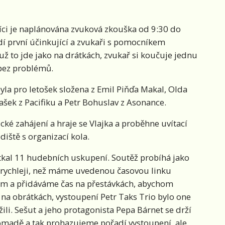
níci je naplánována zvuková zkouška od 9:30 do
ždí první účinkující a zvukaři s pomocníkem
ž to jde jako na drátkách, zvukař si koučuje jednu
 bez problémů.
yla pro letošek složena z Emil Piňďa Makal, Olda
ašek z Pacifiku a Petr Bohuslav z Asonance.
ké zahájení a hraje se Vlajka a proběhne uvítací
iště s organizací kola.
utkal 11 hudebních uskupení. Soutěž probíhá jako
e rychleji, než máme uvedenou časovou linku
ím a přidáváme čas na přestávkách, abychom
t na obrátkách, vystoupení Petr Taks Trio bylo one
li. Sešut a jeho protagonista Pepa Bárnet se drží
romadě a tak prohazujeme pořadí vystoupení, ale