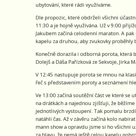
ubytování, které rádi využíváme.
Dle propozic, které obdrželi všichni účast
11:30 a je hojně využívána. Už v 9:00 přijí
Jakubem začíná celodenní maraton. A pak u
kapelu za druhou, aby zvukovky proběhly
Konečně dorazila i odborná porota, která b
Dolejš a Dáša Pařízková ze Sekvoje, Jirka M
V 12:45 nastupuje porota se mnou na klasic
řeč s představením poroty a seznámení hled
Ve 13:00 začíná soutěžní část ve které se 
na drátkách a najednou zjišťuji, že běžím
jednotlivých vystoupení. Tak pomalu brzd
natáhli čas. Až v závěru začíná kolo nabíra
mann show a opravdu jsme si ho všichni uži
za hlavu, že nemá ještě celou kapelu poh