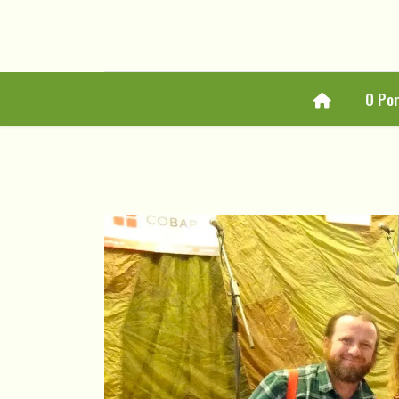
Home
O Po