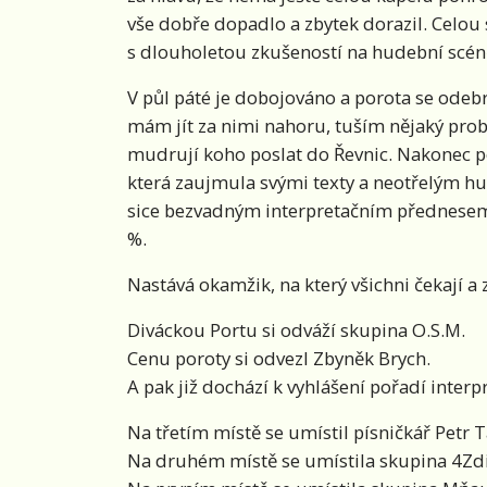
vše dobře dopadlo a zbytek dorazil. Celou 
s dlouholetou zkušeností na hudební scén
V půl páté je dobojováno a porota se odebr
mám jít za nimi nahoru, tuším nějaký probl
mudrují koho poslat do Řevnic. Nakonec po
která zaujmula svými texty a neotřelým h
sice bezvadným interpretačním přednesem,
%.
Nastává okamžik, na který všichni čekají a
Diváckou Portu si odváží skupina O.S.M.
Cenu poroty si odvezl Zbyněk Brych.
A pak již dochází k vyhlášení pořadí inter
Na třetím místě se umístil písničkář Petr T
Na druhém místě se umístila skupina 4Zdi