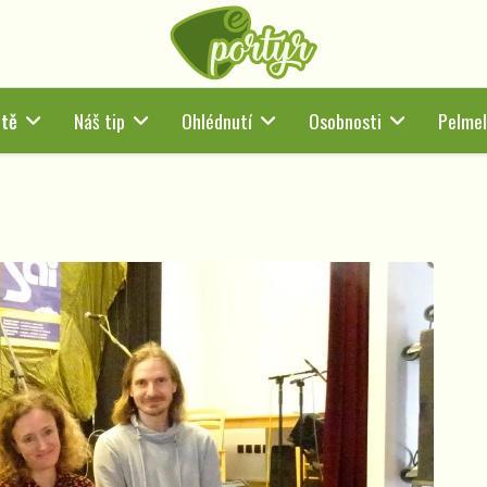
rtě
Náš tip
Ohlédnutí
Osobnosti
Pelmel