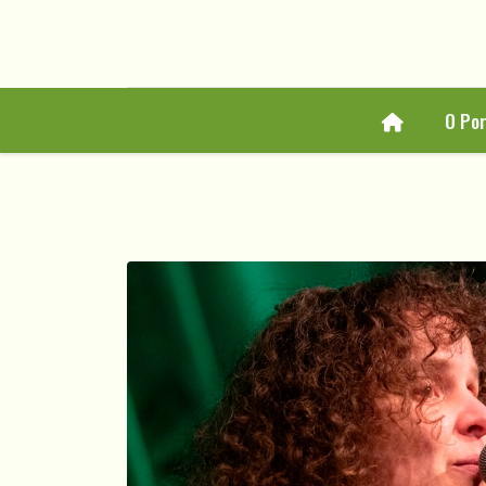
Home
O Po