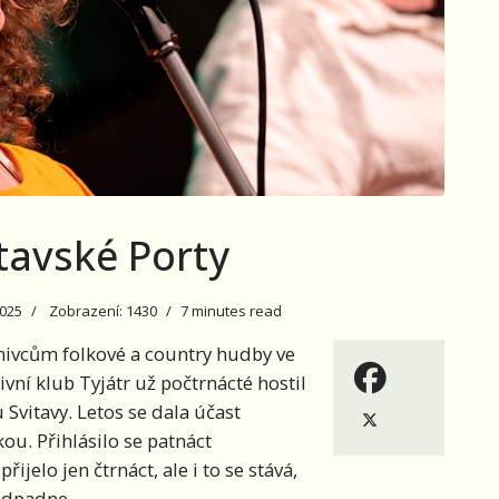
tavské Porty
2025
Zobrazení: 1430
7 minutes read
nivcům folkové a country hudby ve
vní klub Tyjátr už počtrnácté hostil
 Svitavy. Letos se dala účast
kou. Přihlásilo se patnáct
řijelo jen čtrnáct, ale i to se stává,
odpadne.