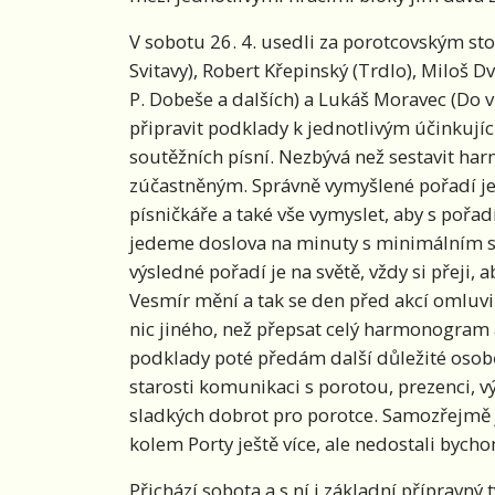
V sobotu 26. 4. usedli za porotcovským sto
Svitavy), Robert Křepinský (Trdlo), Miloš D
P. Dobeše a dalších) a Lukáš Moravec (Do 
připravit podklady k jednotlivým účinkující
soutěžních písní. Nezbývá než sestavit ha
zúčastněným. Správně vymyšlené pořadí je ve
písničkáře a také vše vymyslet, aby s poř
jedeme doslova na minuty s minimálním 
výsledné pořadí je na světě, vždy si přeji,
Vesmír mění a tak se den před akcí omluvil
nic jiného, než přepsat celý harmonogram
podklady poté předám další důležité osob
starosti komunikaci s porotou, prezenci, v
sladkých dobrot pro porotce. Samozřejmě j
kolem Porty ještě více, ale nedostali byc
Přichází sobota a s ní i základní přípravný 