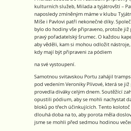
kulturních služeb, Milada a tyjátrovští – 
naposledy zmíněným máme v klubu Tyjátr
Míše i Pavlovi patří nekonečné díky. Spol
bylo do hodiny vše připraveno, protože již 
pravý pořadatelský šrumec. O každou kapel
aby věděli, kam si mohou odložit nástroj
kdy mají být připraveni za pódiem
na své vystoupení.
Samotnou svitavskou Portu zahájil tramps
pod vedením Veroniky Plívové, která se ji
provedla diváky celým dnem. Soutěžící zahr
opustili pódium, aby se mohli nachystat da
bloků po třech účinkujících. Tento kolotoč
dlouhá doba na to, aby porota měla doslova
jsme se mohli před sedmou hodinou večern