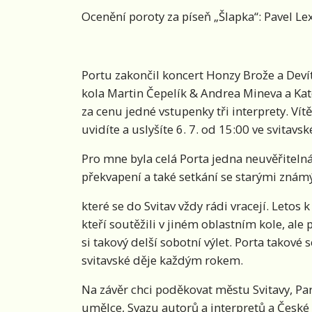
Ocenění poroty za píseň „Šlapka“: Pavel Lex
Portu zakončil koncert Honzy Brože a Devít
kola Martin Čepelík & Andrea Mineva a Kat
za cenu jedné vstupenky tři interprety. Vítě
uvidíte a uslyšíte 6. 7. od 15:00 ve svitav
Pro mne byla celá Porta jedna neuvěřiteln
překvapení a také setkání se starými znám
které se do Svitav vždy rádi vracejí. Letos 
kteří soutěžili v jiném oblastním kole, ale 
si takový delší sobotní výlet. Porta takové
svitavské děje každým rokem.
Na závěr chci poděkovat městu Svitavy, Pa
umělce, Svazu autorů a interpretů a České 