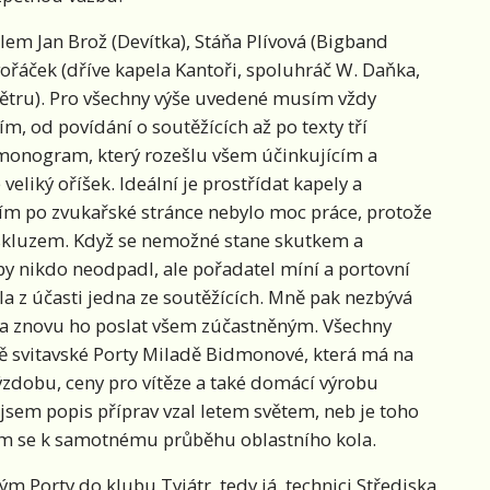
lem Jan Brož (Devítka), Stáňa Plívová (Bigband
vořáček (dříve kapela Kantoři, spoluhráč W. Daňka,
větru). Pro všechny výše uvedené musím vždy
m, od povídání o soutěžících až po texty tří
rmonogram, který rozešlu všem účinkujícím a
liký oříšek. Ideální je prostřídat kapely a
adím po zvukařské stránce nebylo moc práce, protože
skluzem. Když se nemožné stane skutkem a
 aby nikdo neodpadl, ale pořadatel míní a portovní
a z účasti jedna ze soutěžících. Mně pak nezbývá
 a znovu ho poslat všem zúčastněným. Všechny
ě svitavské Porty Miladě Bidmonové, která má na
ýzdobu, ceny pro vítěze a také domácí výrobu
sem popis příprav vzal letem světem, neb je toho
hom se k samotnému průběhu oblastního kola.
tým Porty do klubu Tyjátr, tedy já, technici Střediska