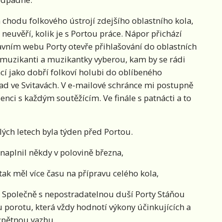
chodu folkového ústrojí zdejšího oblastního kola,
neuvěří, kolik je s Portou práce. Nápor přichází
lavním webu Porty otevře přihlašování do oblastních
si muzikanti a muzikantky vyberou, kam by se rádi
ací jako dobří folkoví holubi do oblíbeného
ad ve Svitavách. V e-mailové schránce mi postupně
denci s každým soutěžícím. Ve finále s patnácti a to
lých letech byla týden před Portou.
naplnil někdy v polovině března,
tak měl více času na přípravu celého kola,
. Společně s nepostradatelnou duší Porty Stáňou
porotu, která vždy hodnotí výkony účinkujících a
zpětnou vazbu.