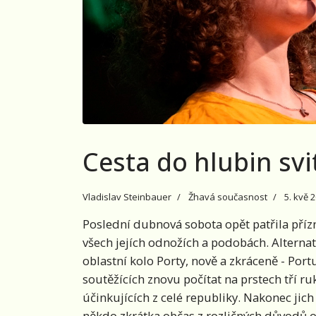
Cesta do hlubin svi
Vladislav Steinbauer
Žhavá současnost
5. kvě 
Poslední dubnová sobota opět patřila příz
všech jejích odnožích a podobách. Alternati
oblastní kolo Porty, nově a zkráceně - Portu
soutěžících znovu počítat na prstech tří ru
účinkujících z celé republiky. Nakonec jich p
někdo zkrátka občas z rozličných důvodů 