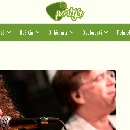
rtě
Náš tip
Ohlédnutí
Osobnosti
Pelmel