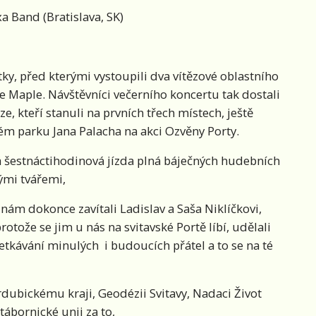
a Band (Bratislava, SK)
ky, před kterými vystoupili dva vítězové oblastního
e Maple. Návštěvníci večerního koncertu tak dostali
ze, kteří stanuli na prvních třech místech, ještě
ském parku Jana Palacha na akci Ozvěny Porty.
á šestnáctihodinová jízda plná báječných hudebních
ými tvářemi,
k nám dokonce zavítali Ladislav a Saša Niklíčkovi,
protože se jim u nás na svitavské Portě líbí, udělali
 setkávání minulých i budoucích přátel a to se na té
rdubickému kraji, Geodézii Svitavy, Nadaci Život
tábornické unii za to,