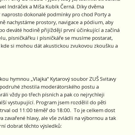
Pavel Indráček a Míša Kubík Černá. Díky dvěma
 naprosto dokonalé podmínky pro chod Porty a
ečně nachystáme prostory, navigace a pódium, aby
po deváté hodině přijíždějí první účinkující a začíná
u, písničkářku i písničkáře se musíme postarat,
e, kde si mohou dát akustickou zvukovou zkoušku a
kou hymnou „Vlajka“ Kytarový soubor ZUŠ Svitavy
ž podruhé zhostila moderátorského postu a
áli vždy po třech písních a pak co nejrychleji
lší vystupující. Program jsem rozdělil do pěti
 trval od 11:00 téměř do 18:00. To je celkem dost
 zavařené hlavy, ale vše zvládli na výbornou a tak
í dobrat těchto výsledků: