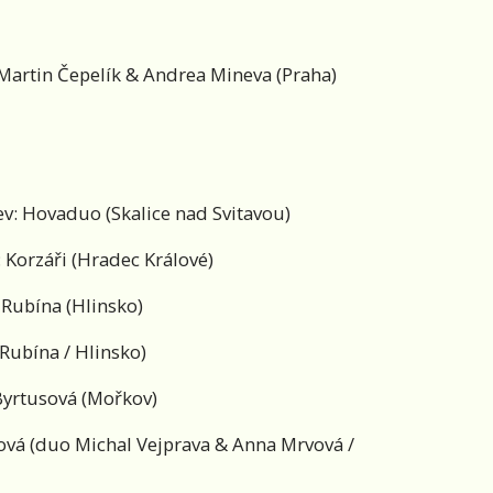
Martin Čepelík & Andrea Mineva (Praha)
ev: Hovaduo (Skalice nad Svitavou)
 Korzáři (Hradec Králové)
 Rubína (Hlinsko)
(Rubína / Hlinsko)
Byrtusová (Mořkov)
ová (duo Michal Vejprava & Anna Mrvová /