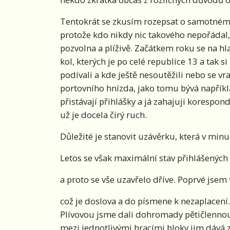
Tentokrát se zkusím rozepsat o samotném 
protože kdo nikdy nic takového nepořádal, 
pozvolna a plíživě. Začátkem roku se na h
kol, kterých je po celé republice 13 a tak 
podívali a kde ještě nesoutěžili nebo se vr
portovního hnízda, jako tomu bývá napříkl
přistávají přihlášky a já zahajuji korespon
už je docela čirý ruch.
Důležité je stanovit uzávěrku, která v minu
Letos se však maximální stav přihlášených 
a proto se vše uzavřelo dříve. Poprvé jsem 
což je doslova a do písmene k nezaplacení
Plívovou jsme dali dohromady pětičlennou 
mezi jednotlivými hracími bloky jim dává 