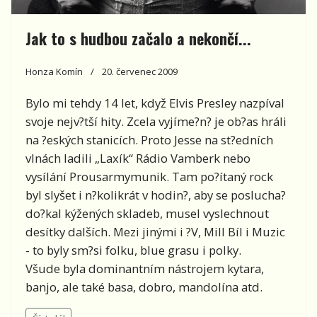
Jak to s hudbou začalo a nekončí...
Honza Komín
20. červenec 2009
Bylo mi tehdy 14 let, když Elvis Presley nazpíval
svoje nejv?tší hity. Zcela vyjíme?n? je ob?as hráli
na ?eských stanicích. Proto Jesse na st?edních
vlnách ladili „Laxík“ Rádio Vamberk nebo
vysílání Prousarmymunik. Tam po?ítaný rock
byl slyšet i n?kolikrát v hodin?, aby se poslucha?
do?kal kýžených skladeb, musel vyslechnout
desítky dalších. Mezi jinými i ?V, Mill Bíl i Muzic
- to byly sm?si folku, blue grasu i polky.
Všude byla dominantním nástrojem kytara,
banjo, ale také basa, dobro, mandolína atd.