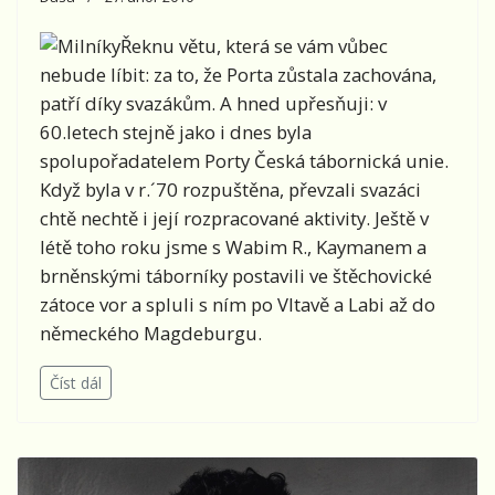
Řeknu větu, která se vám vůbec
nebude líbit: za to, že Porta zůstala zachována,
patří díky svazákům. A hned upřesňuji: v
60.letech stejně jako i dnes byla
spolupořadatelem Porty Česká tábornická unie.
Když byla v r.´70 rozpuštěna, převzali svazáci
chtě nechtě i její rozpracované aktivity. Ještě v
létě toho roku jsme s Wabim R., Kaymanem a
brněnskými táborníky postavili ve štěchovické
zátoce vor a spluli s ním po Vltavě a Labi až do
německého Magdeburgu.
Číst dál