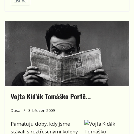
Číst dál
Vojta Kiďák Tomáško Portě...
Dasa
3. březen 2009
Pamatuju doby, kdy jsme
stávali s roztřesenými koleny