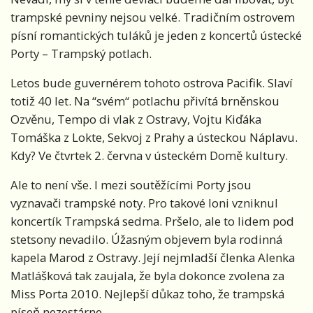
trampské pevniny nejsou velké. Tradičním ostrovem
písní romantických tuláků je jeden z koncertů ústecké
Porty – Trampský potlach.
Letos bude guvernérem tohoto ostrova Pacifik. Slaví
totiž 40 let. Na “svém“ potlachu přivítá brněnskou
Ozvěnu, Tempo di vlak z Ostravy, Vojtu Kiďáka
Tomáška z Lokte, Sekvoj z Prahy a ústeckou Náplavu.
Kdy? Ve čtvrtek 2. června v ústeckém Domě kultury.
Ale to není vše. I mezi soutěžícími Porty jsou
vyznavači trampské noty. Pro takové loni vzniknul
koncertík Trampská sedma. Pršelo, ale to lidem pod
stetsony nevadilo. Úžasným objevem byla rodinná
kapela Marod z Ostravy. Její nejmladší členka Alenka
Matlášková tak zaujala, že byla dokonce zvolena za
Miss Porta 2010. Nejlepší důkaz toho, že trampská
píseň nezestárne.