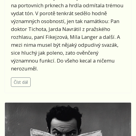
na portovních prknech a hrdla odmítala trémou
vydat tón. V porotě tenkrát sedělo hodně
významných osobností, jen tak namátkou: Pan
doktor Tichota, Jarda Navrátil z pražského
rozhlasu, paní Fikejzová, Míla Langer a další. A
mezi nima musel být nějaký odpudivý svazák,
sice hluchý jak poleno, zato ověnčený
významnou funkcí. Do všeho kecal a ničemu
nerozuměl.
Číst dál