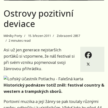
Ostrovy pozitivní
deviace
Milníky Porty
15. březen 2011
Zobrazení: 2857
2 minutes read
Asi už jen generace nejstarších
porťáků si vzpomene, že náš festival si
při svém vzniku pojmenoval svoji
žánrovou přihrádku.
Historický podnázev totiž zněl: festival country &
western a trampských sborů.
Portovní muzika a její žánry se pak toulaly různými
směry, odbočily i k výstřelkům. Vždyť kdo by před 44.