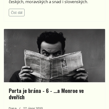
českých, moravských a snad i slovenských.
Číst dál
Porta je brána - 6 - …a Monroe ve
dveřích
Dasa
27. únor 2010