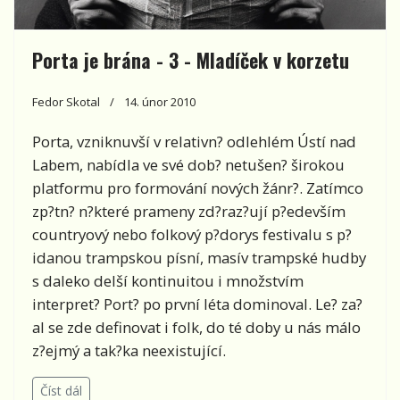
Porta je brána - 3 - Mladíček v korzetu
Fedor Skotal
14. únor 2010
Porta, vzniknuvší v relativn? odlehlém Ústí nad
Labem, nabídla ve své dob? netušen? širokou
platformu pro formování nových žánr?. Zatímco
zp?tn? n?které prameny zd?raz?ují p?edevším
countryový nebo folkový p?dorys festivalu s p?
idanou trampskou písní, masív trampské hudby
s daleko delší kontinuitou i množstvím
interpret? Port? po první léta dominoval. Le? za?
al se zde definovat i folk, do té doby u nás málo
z?ejmý a tak?ka neexistující.
Číst dál