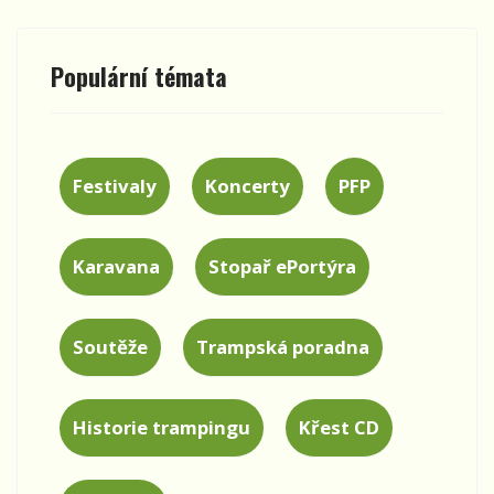
Populární témata
Festivaly
Koncerty
PFP
Karavana
Stopař ePortýra
Soutěže
Trampská poradna
Historie trampingu
Křest CD