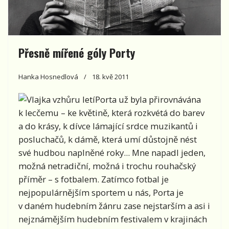
Přesně mířené góly Porty
Hanka Hosnedlová
18. kvě 2011
Porta už byla přirovnávána
k lecčemu – ke květině, která rozkvétá do barev
a do krásy, k dívce lámající srdce muzikantů i
posluchačů, k dámě, která umí důstojně nést
své hudbou naplněné roky... Mne napadl jeden,
možná netradiční, možná i trochu rouhačský
příměr – s fotbalem. Zatímco fotbal je
nejpopulárnějším sportem u nás, Porta je
v daném hudebním žánru zase nejstarším a asi i
nejznámějším hudebním festivalem v krajinách