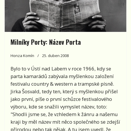
Milníky Porty: Název Porta
Honza Komín
25. duben 2008
Bylo to v Ústí nad Labem v roce 1966, kdy se
parta kamarádů zabývala myšlenkou založení
festivalu country & western a trampské písně.
Jirka Šosvald, tedy ten, který s myšlenkou přišel
jako první, píše o první schůzce festivalového
výboru, kde se snažili vymyslet název, toto:
"Shodli jsme se, že vzhledem k žánru a našemu
kraji by měl název mít něco společného se zdejší
přírodou nebo tak nějak. A tu jsem uvedl, že