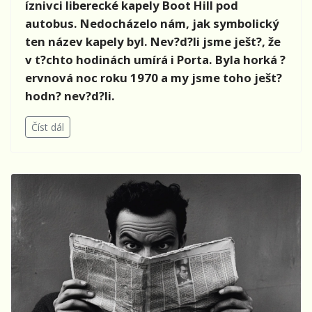
íznivci liberecké kapely Boot Hill pod
autobus. Nedocházelo nám, jak symbolický
ten název kapely byl. Nev?d?li jsme ješt?, že
v t?chto hodinách umírá i Porta. Byla horká ?
ervnová noc roku 1970 a my jsme toho ješt?
hodn? nev?d?li.
Číst dál