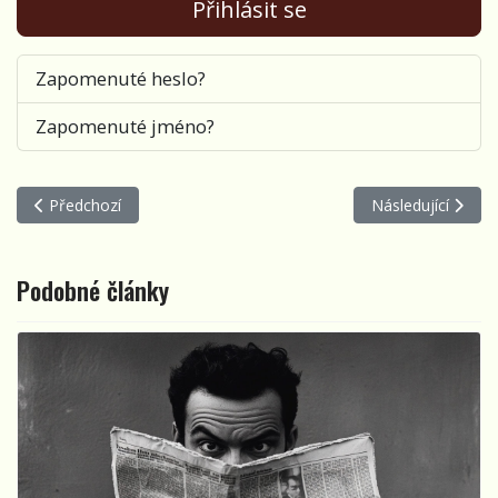
Přihlásit se
Zapomenuté heslo?
Zapomenuté jméno?
Předchozí článek: Přesně mířené góly Porty
Další článek: Por
Předchozí
Následující
Podobné články