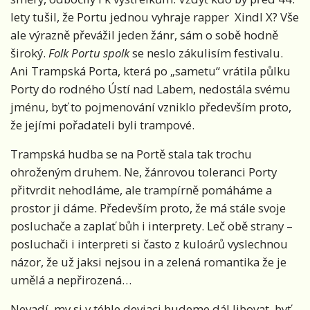
lety tušil, že Portu jednou vyhraje rapper Xindl X? Vše
ale výrazně převážil jeden žánr, sám o sobě hodně
široký.
Folk Portu spolk
se neslo zákulisím festivalu.
Ani Trampská Porta, která po „sametu“ vrátila půlku
Porty do rodného Ústí nad Labem, nedostála svému
jménu, byť to pojmenování vzniklo především proto,
že jejími pořadateli byli trampové.
Trampská hudba se na Portě stala tak trochu
ohroženým druhem. Ne, žánrovou toleranci Porty
přitvrdit nehodláme, ale trampírně pomáháme a
prostor ji dáme. Především proto, že má stále svoje
posluchače a zaplať bůh i interprety. Leč obě strany –
posluchači i interpreti si často z kuloárů vyslechnou
názor, že už jaksi nejsou in a zelená romantika že je
umělá a nepřirozená…
Nevadí, my si v téhle deviaci budeme dál libovat, byť