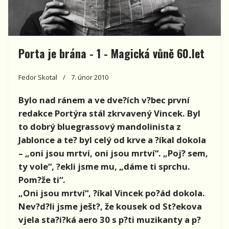
Porta je brána - 1 - Magická vůně 60.let
Fedor Skotal
7. únor 2010
Bylo nad ránem a ve dve?ích v?bec první
redakce Portýra stál zkrvavený Vincek. Byl
to dobrý bluegrassový mandolinista z
Jablonce a te? byl celý od krve a ?íkal dokola
– „oni jsou mrtví, oni jsou mrtví“. „Poj? sem,
ty vole“, ?ekli jsme mu, „dáme ti sprchu.
Pom?že ti“.
„Oni jsou mrtví“, ?íkal Vincek po?ád dokola.
Nev?d?li jsme ješt?, že kousek od St?ekova
vjela sta?i?ká aero 30 s p?ti muzikanty a p?