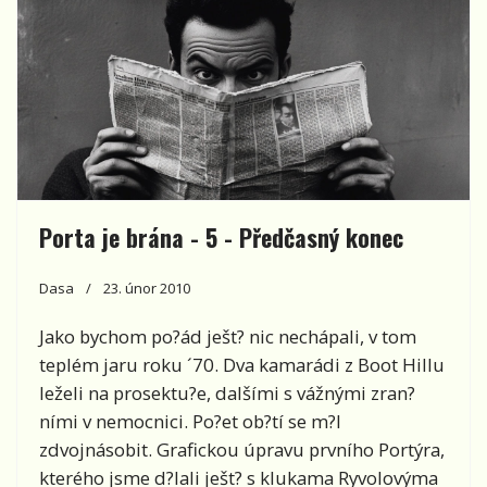
Porta je brána - 5 - Předčasný konec
Dasa
23. únor 2010
Jako bychom po?ád ješt? nic nechápali, v tom
teplém jaru roku ´70. Dva kamarádi z Boot Hillu
leželi na prosektu?e, dalšími s vážnými zran?
ními v nemocnici. Po?et ob?tí se m?l
zdvojnásobit. Grafickou úpravu prvního Portýra,
kterého jsme d?lali ješt? s klukama Ryvolovýma