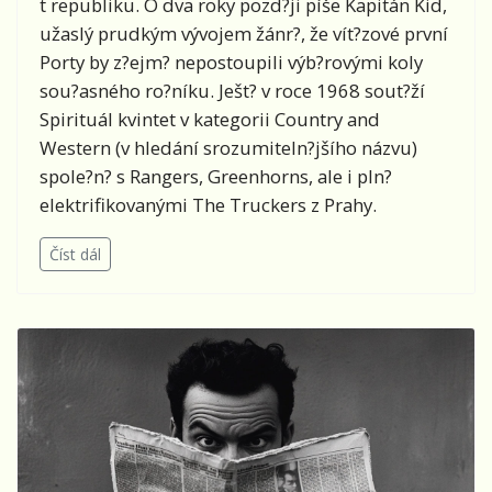
t republiku. O dva roky pozd?ji píše Kapitán Kid,
užaslý prudkým vývojem žánr?, že vít?zové první
Porty by z?ejm? nepostoupili výb?rovými koly
sou?asného ro?níku. Ješt? v roce 1968 sout?ží
Spirituál kvintet v kategorii Country and
Western (v hledání srozumiteln?jšího názvu)
spole?n? s Rangers, Greenhorns, ale i pln?
elektrifikovanými The Truckers z Prahy.
Číst dál