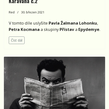
Karavana č.2
Red
30. březen 2021
V tomto díle uslyšíte
Pavla Žalmana Lohonku
,
Petra Kocmana
a skupiny
Přístav
a
Epydemye
.
Číst dál