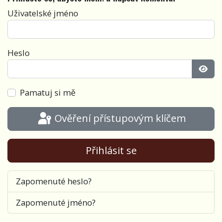
Uživatelské jméno
Heslo
Zobra
Pamatuj si mě
Ověření přístupovým klíčem
Přihlásit se
Zapomenuté heslo?
Zapomenuté jméno?