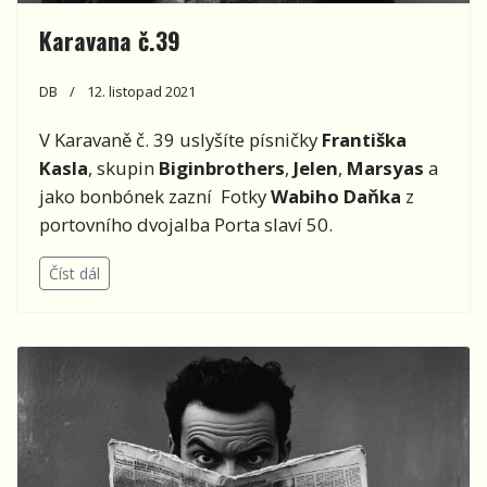
Karavana č.39
DB
12. listopad 2021
V Karavaně č. 39 uslyšíte písničky
Františka
Kasla
, skupin
Biginbrothers
,
Jelen
,
Marsyas
a
jako bonbónek zazní Fotky
Wabiho Daňka
z
portovního dvojalba Porta slaví 50.
Číst dál