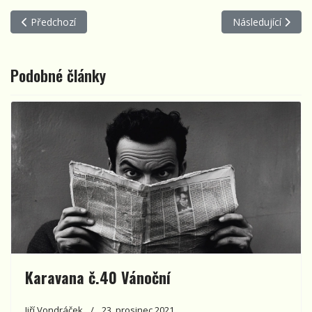
Předchozí článek: Karavana č. 53 novoroční
Další článek: Kar
Předchozí
Následující
Podobné články
Karavana č.40 Vánoční
Jiří Vondráček
23. prosinec 2021