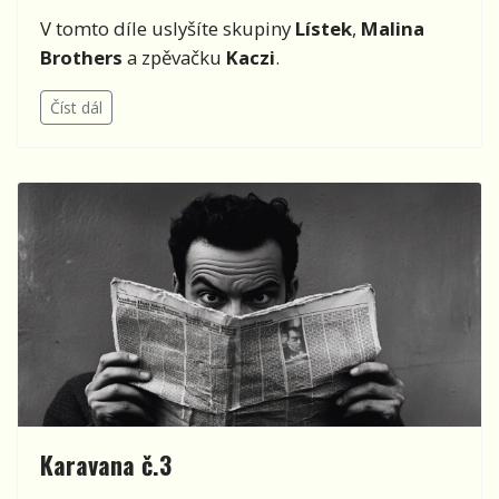
V tomto díle uslyšíte skupiny
Lístek
,
Malina
Brothers
a zpěvačku
Kaczi
.
Číst dál
Karavana č.3