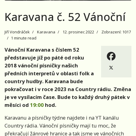
Karavana č. 52 Vánoční
Jiří Vondráček
Karavana
12. prosinec 2022
Zobrazení: 1017
1 minute read
Vánoční Karavana s číslem 52
představuje již po páté od roku
2018 vánoční písničky našich
předních interpretů v oblasti folk a
country hudby. Karavana bude
pokračovat i v roce 2023 na Country rádiu. Změna
je ve vysílacím čase. Bude to každý druhý pátek v
měsíci od
19:00
hod.
Karavanu a písničky týdne najdete i na YT kanálu
Country rádia. Vánoční písničky mají tu moc, že
překračují žánrové hranice a tak jsme ve vánočních