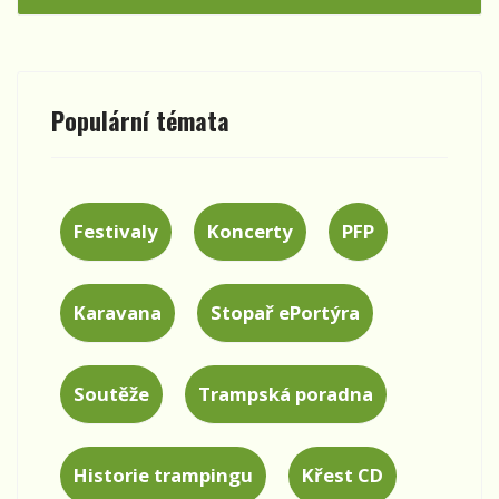
Populární témata
Festivaly
Koncerty
PFP
Karavana
Stopař ePortýra
Soutěže
Trampská poradna
Historie trampingu
Křest CD