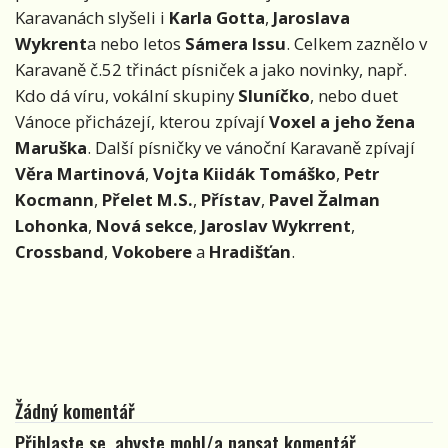
Karavanách slyšeli i
Karla Gotta
,
Jaroslava
Wykrent
a nebo letos
Sámera Issu
. Celkem zaznělo v
Karavaně č.52 třináct písniček a jako novinky, např.
Kdo dá víru, vokální skupiny
Sluníčko
, nebo duet
Vánoce přicházejí, kterou zpívají
Voxel
a jeho žena
Maruška
. Další písničky ve vánoční Karavaně zpívají
Věra Martinová
,
Vojta Kiidák Tomáško
,
Petr
Kocmann
,
Přelet M.S.
,
Přístav
,
Pavel Žalman
Lohonka
,
Nová sekce
,
Jaroslav Wykrrent
,
Crossband
,
Vokobere
a
Hradišťan
.
Žádný komentář
Přihlaste se, abyste mohl/a napsat komentář