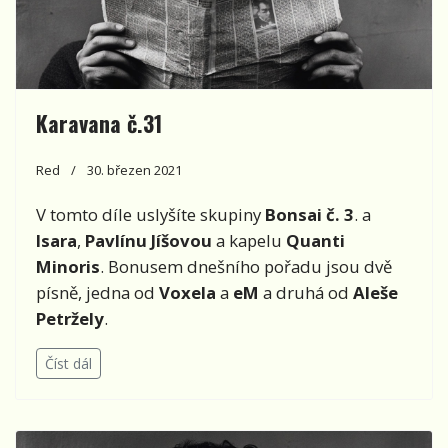
Karavana č.31
Red
30. březen 2021
V tomto díle uslyšíte skupiny
Bonsai č. 3
. a
Isara
,
Pavlínu Jíšovou
a kapelu
Quanti
Minoris
. Bonusem dnešního pořadu jsou dvě
písně, jedna od
Voxela
a
eM
a druhá od
Aleše
Petržely
.
Číst dál