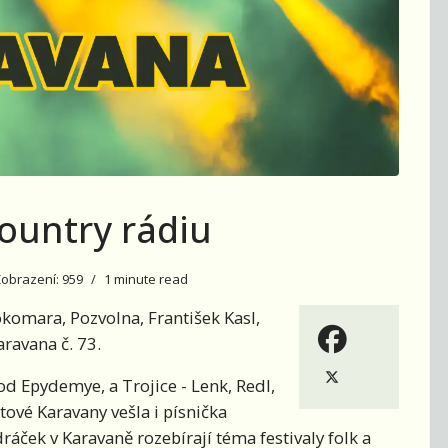
ountry rádiu
obrazení: 959
1 minute read
komara, Pozvolna, František Kasl,
aravana č. 73.
d Epydemye, a Trojice - Lenk, Redl,
ové Karavany vešla i písnička
ráček v Karavaně rozebírají téma festivaly folk a