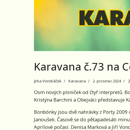
Karavana č.73 na C
Jirka Vondráček
Karavana
2. prosinec 2024
Z
Osm nových písniček od čtyř interpretů. Bo
Kristýna Barchini a Obejváci představuje K
Bonbónky jsou dvě nahrávky z Porty 2009 o
Janoušek. Časově se do pětapadesáti minut
Aprílové počasí. Denisa Marková a Jiří Vond