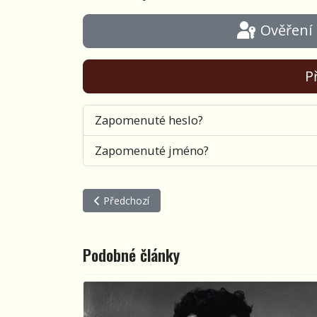
Ověření
Př
Zapomenuté heslo?
Zapomenuté jméno?
Předchozí článek: Karavana č. 75 plná hudby
Předchozí
Podobné články