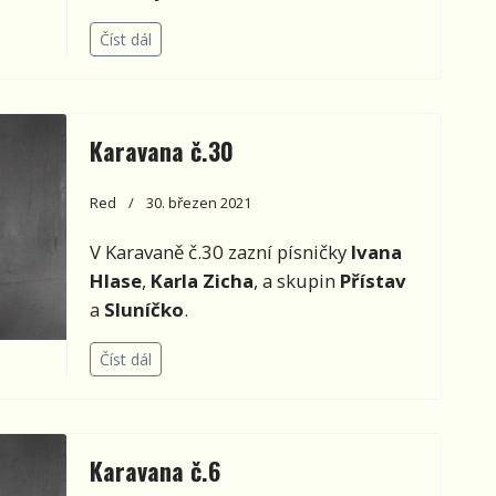
Číst dál
Karavana č.30
Red
30. březen 2021
V Karavaně č.30 zazní písničky
Ivana
Hlase
,
Karla Zicha
, a skupin
Přístav
a
Sluníčko
.
Číst dál
Karavana č.6