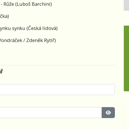
 - Růže (Luboš Barchini)
čka)
synku synku (Česká lidová)
 Vondráček / Zdeněk Rytíř)
ář
Zobrazit 