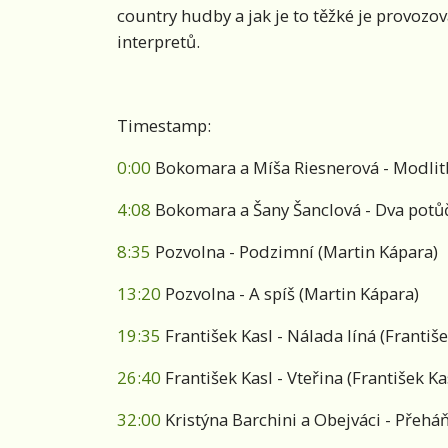
country hudby a jak je to těžké je provozov
interpretů.
Timestamp:
0:00
Bokomara a Míša Riesnerová - Modlitba
4:08
Bokomara a Šany Šanclová - Dva potůč
8:35
Pozvolna - Podzimní (Martin Kápara)
13:20
Pozvolna - A spíš (Martin Kápara)
19:35
František Kasl - Nálada líná (Františe
26:40
František Kasl - Vteřina (František Ka
32:00
Kristýna Barchini a Obejváci - Přeháň