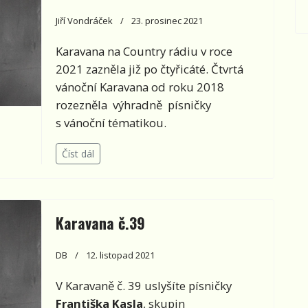
Jiří Vondráček
23. prosinec 2021
Karavana na Country rádiu v roce
2021 zazněla již po čtyřicáté. Čtvrtá
vánoční Karavana od roku 2018
rozezněla výhradně písničky
s vánoční tématikou.
Číst dál
Karavana č.39
DB
12. listopad 2021
V Karavaně č. 39 uslyšíte písničky
Františka Kasla
, skupin