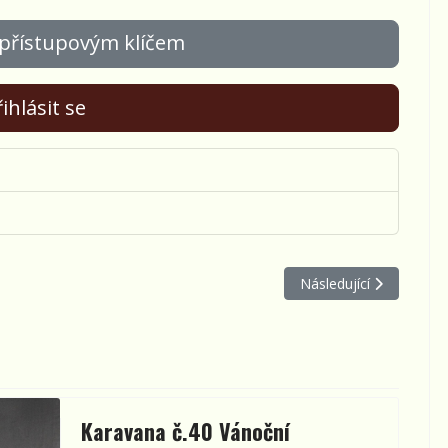
 přístupovým klíčem
ihlásit se
Další článek: Karavana
Následující
Karavana č.40 Vánoční