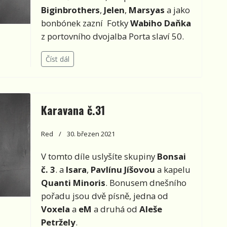
Biginbrothers
,
Jelen
,
Marsyas
a jako
bonbónek zazní Fotky
Wabiho Daňka
z portovního dvojalba Porta slaví 50.
Číst dál
Karavana č.31
Red
30. březen 2021
V tomto díle uslyšíte skupiny
Bonsai
č. 3
. a
Isara
,
Pavlínu Jíšovou
a kapelu
Quanti Minoris
. Bonusem dnešního
pořadu jsou dvě písně, jedna od
Voxela
a
eM
a druhá od
Aleše
Petržely
.