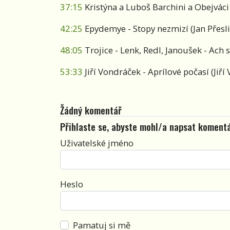
37:15
Kristýna a Luboš Barchini a Obejváci
42:25
Epydemye - Stopy nezmizí (Jan Přesli
48:05
Trojice - Lenk, Redl, Janoušek - Ach 
53:33
Jiří Vondráček - Aprílové počasí (Jiří
Žádný komentář
Přihlaste se, abyste mohl/a napsat koment
Uživatelské jméno
Heslo
Pamatuj si mě