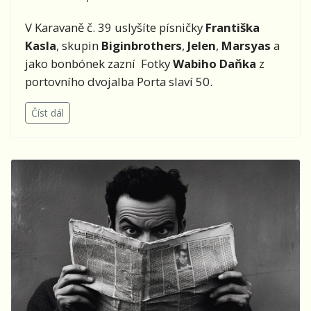
V Karavaně č. 39 uslyšíte písničky
Františka
Kasla
, skupin
Biginbrothers
,
Jelen
,
Marsyas
a
jako bonbónek zazní Fotky
Wabiho Daňka
z
portovního dvojalba Porta slaví 50.
Číst dál