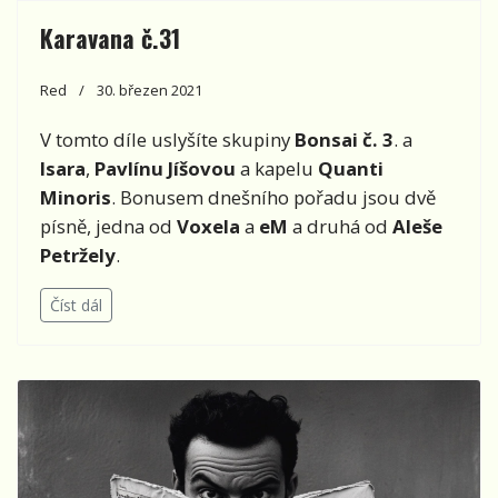
Karavana č.31
Red
30. březen 2021
V tomto díle uslyšíte skupiny
Bonsai č. 3
. a
Isara
,
Pavlínu Jíšovou
a kapelu
Quanti
Minoris
. Bonusem dnešního pořadu jsou dvě
písně, jedna od
Voxela
a
eM
a druhá od
Aleše
Petržely
.
Číst dál