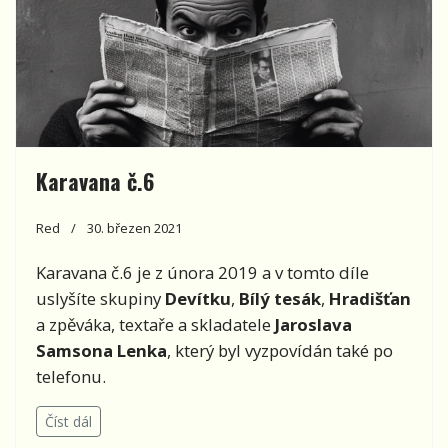
Karavana č.6
Red
30. březen 2021
Karavana č.6 je z února 2019 a v tomto díle
uslyšíte skupiny
Devítku
,
Bílý tesák
,
Hradišťan
a zpěváka, textaře a skladatele
Jaroslava
Samsona Lenka
, který byl vyzpovídán také po
telefonu.
Číst dál