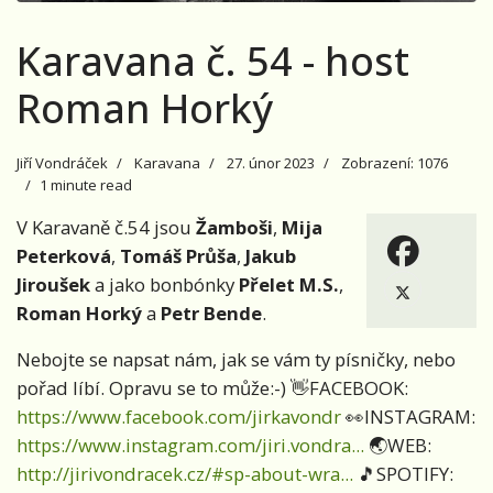
Karavana č. 54 - host
Roman Horký
Jiří Vondráček
Karavana
27. únor 2023
Zobrazení: 1076
1 minute read
V Karavaně č.54 jsou
Žamboši
,
Mija
Peterková
,
Tomáš Průša
,
Jakub
Jiroušek
a jako bonbónky
Přelet M.S.
,
Roman Horký
a
Petr Bende
.
Nebojte se napsat nám, jak se vám ty písničky, nebo
pořad líbí. Opravu se to může:-) 👋FACEBOOK:
https://www.facebook.com/jirkavondr
👀INSTAGRAM:
https://www.instagram.com/jiri.vondra...
🌏WEB:
http://jirivondracek.cz/#sp-about-wra...
🎵SPOTIFY: