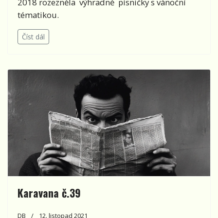
2018 rozezněla výhradně písničky s vánoční
tématikou.
Číst dál
Karavana č.39
DB
12. listopad 2021