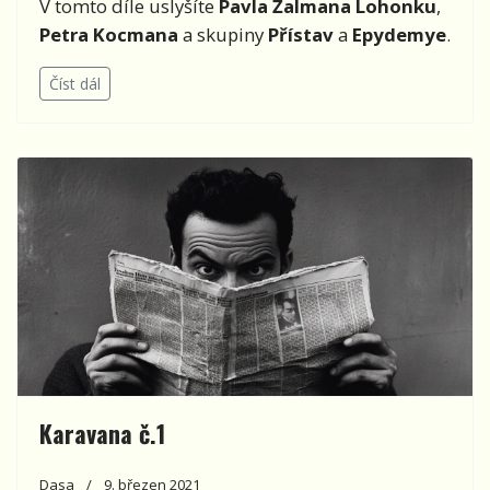
V tomto díle uslyšíte
Pavla Žalmana Lohonku
,
Petra Kocmana
a skupiny
Přístav
a
Epydemye
.
Číst dál
Karavana č.1
Dasa
9. březen 2021