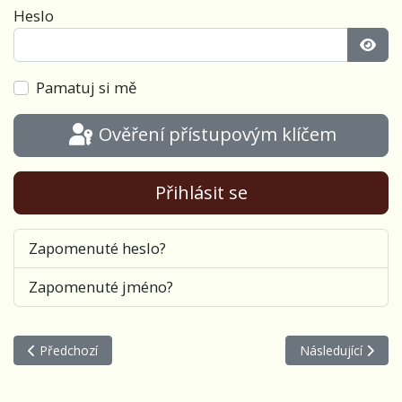
Heslo
Zobra
Pamatuj si mě
Ověření přístupovým klíčem
Přihlásit se
Zapomenuté heslo?
Zapomenuté jméno?
Předchozí článek: Karavana č. 55 - Vlasta Redl
Další článek: Kar
Předchozí
Následující