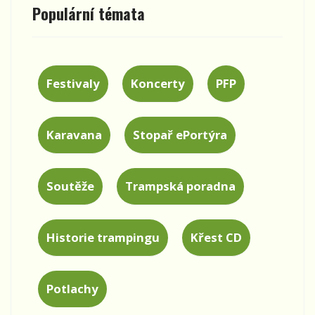
Populární témata
Festivaly
Koncerty
PFP
Karavana
Stopař ePortýra
Soutěže
Trampská poradna
Historie trampingu
Křest CD
Potlachy