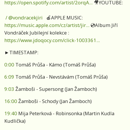
https://open.spotify.com/artist/2orqA...
🎥YOUTUBE:
/ @vondracekjiri
🍎APPLE MUSIC:
https://music.apple.com/cz/artist/jir...
💿Album Jiří
Vondráček Jubilejní kolekce :
https://www.jdoqocy.com/click-1003361...
►TIMESTAMP:
0:00
Tomáš Průša - Kámo (Tomáš Průša)
6:09
Tomáš Průša - Nevstávám (Tomáš Průša)
9:03
Žamboši - Supersong (Jan Žamboch)
16:00
Žamboši - Schody (Jan Žamboch)
19:40
Mija Peterková - Robinsonka (Martin Kudla
Kudlička)