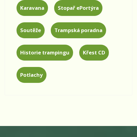
Karavana
Stopař ePortýra
Soutěže
Trampská poradna
Historie trampingu
Křest CD
Potlachy