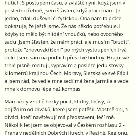
hutích. S postupem času, a zvláště nyní, když jsem v
poslední třetině, jsem šťasten, když práci mám. Je
jedno, zdali duševní či fyzickou. Ona nám ta práce
dokazuje, že ještě jsme. Že nás někdo potřebuje. I
kdyby to mělo být hlídání vnoučků, nebo ovocného
sadu. Jsem šťasten, že mám práci, ale musím "brzdit",
protože "znovuvzkříšení" po mých vystoupeních trvá
déle. Jsem sám na pódiích přes dvě hodiny. Hraju své
trhlé písně, recituji, vyprávím a posléze jedu stovky
kilometrů krajinou Čech, Moravy, Slezska ve své Fábii
a jsem rád, že vedle mne sedí má žena Jarmila a vede
mne k domovu lépe než kompas.
Mám vždy v sobě hezký pocit, klidný, léčivý, že
odjíždím od diváků, které jsem potěšil. Vlastně oni, ti
diváci, kteří navštěvují má představení, léčí mě.
Několik let jsem se objevoval v Českém rozhlasu 2 -
Praha v nedělních Dobrých jitrech, v Regině, Regionu,