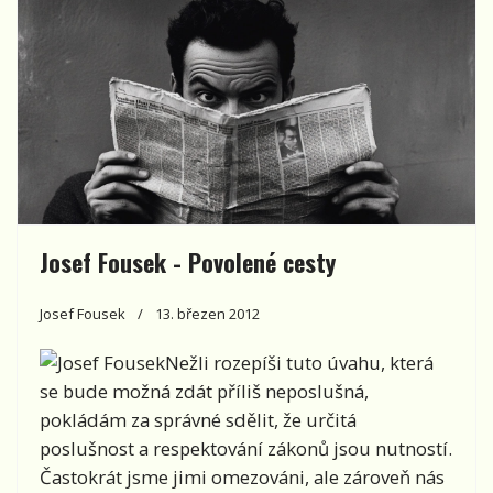
Josef Fousek - Povolené cesty
Josef Fousek
13. březen 2012
Nežli rozepíši tuto úvahu, která
se bude možná zdát příliš neposlušná,
pokládám za správné sdělit, že určitá
poslušnost a respektování zákonů jsou nutností.
Častokrát jsme jimi omezováni, ale zároveň nás