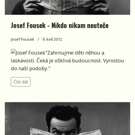
Josef Fousek - Nikdo nikam neuteče
Josef Fousek
9. kvě 2012
"Zahrnujme děti něhou a
laskavostí. Čeká je ošklivá budoucnost. Vyrostou
do naší podoby."
Číst dál