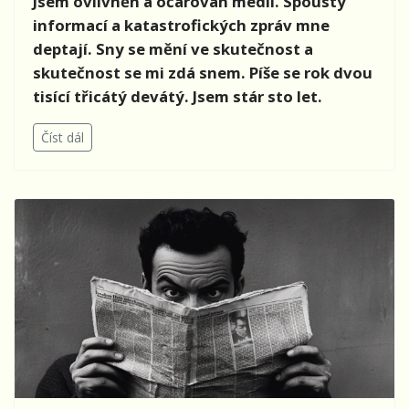
Jsem ovlivněn a očarován médii. Spousty
informací a katastrofických zpráv mne
deptají. Sny se mění ve skutečnost a
skutečnost se mi zdá snem. Píše se rok dvou
tisící třicátý devátý. Jsem stár sto let.
Číst dál