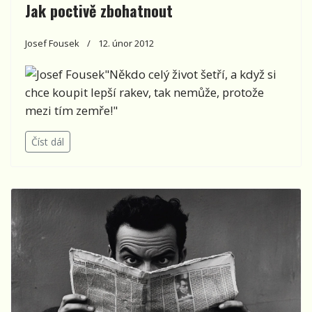
Jak poctivě zbohatnout
Josef Fousek
12. únor 2012
"Někdo celý život šetří, a když si
chce koupit lepší rakev, tak nemůže, protože
mezi tím zemře!"
Číst dál