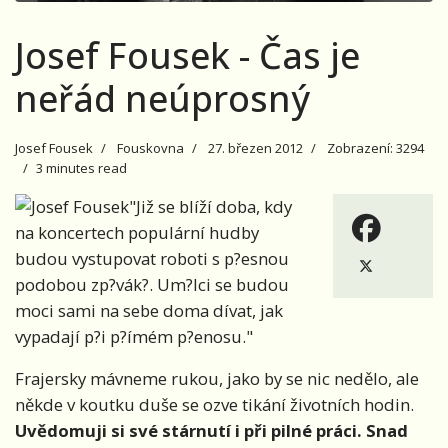
Josef Fousek - Čas je
neřád neúprosný
Josef Fousek
Fouskovna
27. březen 2012
Zobrazení: 3294
3 minutes read
"Již se blíží doba, kdy
na koncertech populární hudby
budou vystupovat roboti s p?esnou
podobou zp?vák?. Um?lci se budou
moci sami na sebe doma dívat, jak
vypadají p?i p?ímém p?enosu."
Frajersky mávneme rukou, jako by se nic nedělo, ale
někde v koutku duše se ozve tikání životních hodin.
Uvědomuji si své stárnutí i při pilné práci. Snad