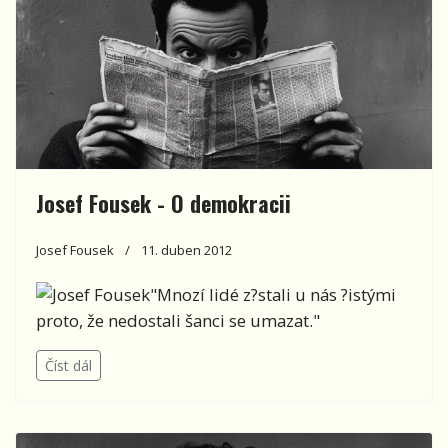
Josef Fousek - O demokracii
Josef Fousek
11. duben 2012
"Mnozí lidé z?stali u nás ?istými
proto, že nedostali šanci se umazat."
Číst dál