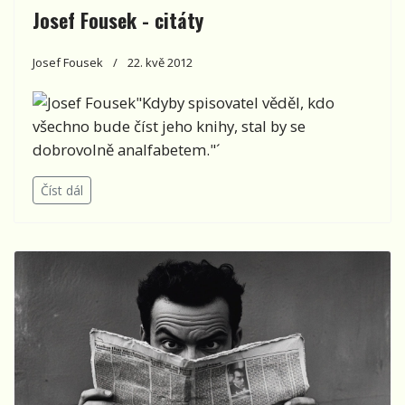
Josef Fousek - citáty
Josef Fousek
22. kvě 2012
"Kdyby spisovatel věděl, kdo
všechno bude číst jeho knihy, stal by se
dobrovolně analfabetem."´
Číst dál