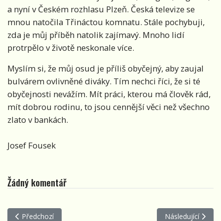
a nyní v Českém rozhlasu Plzeň. Česká televize se
mnou natočila Třináctou komnatu. Stále pochybuji,
zda je můj příběh natolik zajímavý. Mnoho lidí
protrpělo v životě neskonale více.
Myslím si, že můj osud je příliš obyčejný, aby zaujal
bulvárem ovlivněné diváky. Tím nechci říci, že si té
obyčejnosti nevážím. Mít práci, kterou má člověk rád,
mít dobrou rodinu, to jsou cennější věci než všechno
zlato v bankách.
Josef Fousek
Žádný komentář
Předchozí článek: Josef Fousek - O demokracii
Další článek: Jos
Předchozí
Následující