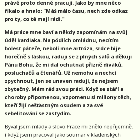
právě proto denně pracuji. Jako by mne něco
říkalo a hnalo: "Máš málo času, nech zde odkaz
pro ty, co tě mají rádi."
Má práce mne baví a někdy zapomínám na svůj
úděl kardiaka. Na pódiích omládnu, necítím
bolest páteře, nebolí mne artróza, srdce bije
horečně s láskou, raduji se z plných sálů a děkuji
Pánu Bohu, že mi dal ochutnat přízně diváků,
posluchačů a čtenářů. Už nemohu a nechci
zpychnout, jen se unaven raduji, že nejsem
zbytečný. Mám rád svou práci. Když se stáří a
choroby připomenou, vzpomenu si miliony těch,
kteří žijí nešťastným osudem a za své
sebelitování se zastydím.
Býval jsem mladý a slovo Práce mi znělo nepříjemně,
i když jsem pracoval jako soumar v kladenských