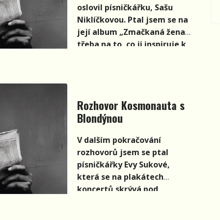
oslovil písničkářku, Sašu
jejího zrodu. Došlo také na
do
Niklíčkovou. Ptal jsem se na
aktuálnější dění kolem
základní formy.
její album „Zmačkaná žena“ i
připravované desky i k
třeba na to, co ji inspiruje k
vyjádření postoje ke kauze
psaní.
Nohavica, která se často
řešila nejen na sociálních
sítích.
Rozhovor Kosmonauta s
Blondýnou
V dalším pokračování
rozhovorů jsem se ptal
písničkářky Evy Sukové,
která se na plakátech
koncertů skrývá pod
jménem Blondýna.