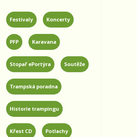
Festivaly
Koncerty
PFP
Karavana
Stopař ePortýra
Soutěže
Trampská poradna
Historie trampingu
Křest CD
Potlachy