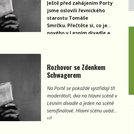
Ještě před zahájením Porty
jsme oslovili řevnického
starostu Tomáše
Smrčku. Přečtěte si, co je
nového v Lesním divadle a
jaký mají Řevnice
vztah s Portou.
Rozhovor se Zdenkem
Schwagerem
Na Portě se pokaždé vystřídají tři
moderátoři, dva na hlavní scéně v
Lesním divadle a jeden na scéně
semifinálové. Hlavní scénu uvádí
už
mnoho let Zdenek Schwager,
který pro Portýr popsal