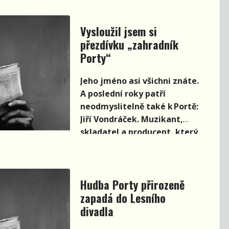
Vysloužil jsem si
přezdívku „zahradník
Porty“
Jeho jméno asi všichni znáte.
A poslední roky patří
neodmyslitelně také k Portě:
Jiří Vondráček. Muzikant,
skladatel a producent, který
má na Portě na starosti
hodně věcí. Co všechno nám
prozradil v rozhovoru?
Hudba Porty přirozeně
zapadá do Lesního
divadla