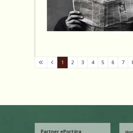
1
2
3
4
5
6
7
Partner ePortýra
Ho