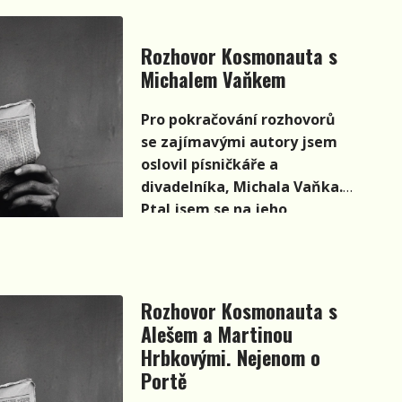
Rozhovor Kosmonauta s
Michalem Vaňkem
Pro pokračování rozhovorů
se zajímavými autory jsem
oslovil písničkáře a
divadelníka, Michala Vaňka.
Ptal jsem se na jeho
účinkování ve folkové
skupině Zhasni i na jeho
aktuální hudební tvorbu.
Rozhovor Kosmonauta s
Alešem a Martinou
Hrbkovými. Nejenom o
Portě