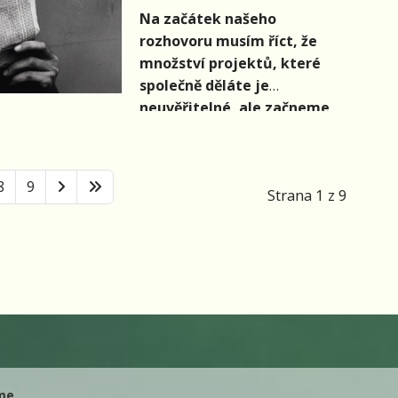
Na začátek našeho
rozhovoru musím říct, že
množství projektů, které
společně děláte je
neuvěřitelné, ale začneme
Portou. Jak jste se k pořádání
Jihomoravského oblastního
kola (30.4.) dostali a jak to
8
9
Strana 1 z 9
letošní hodnotíte?
me