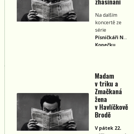
zhasínání
se sjedou
přední
Na dalším
skupiny i
koncertě ze
písničkáři
série
ze všech
Písničkáři Na
koutů
Kopečku
Česka.
zahrají
Kuba
Horák
,
Michal
Vaněk
a
Madam
Martin Mrca
v triku a
Holan
jako
Zmačkaná
host. Koncert
pod názvem
žena
Rumburské
v Havlíčkově
zhasínání
se
Brodě
uskuteční
v
úterý 26. září
V pátek 22.