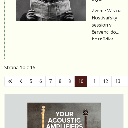
Zveme Vás na
Hostivařský
session v
červenci do
hospůdky
Karolína s
kapelou My2
(Michal Dufek
Strana 10 z 15
a Honza
Kouba).
5
6
7
8
9
10
11
12
13