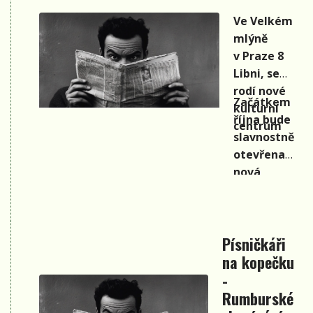
Ve Velkém
mlýně
v Praze 8
Libni, se
rodí nové
Začátkem
kulturní
října bude
centrum
slavnostně
otevřena
nová
folková
scéna v
koncertním
Písničkáři
sále
na kopečku
Velkého
-
mlýna. Na
křest
Rumburské
tohoto sálu