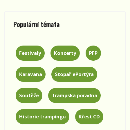
Populární témata
Festivaly
Koncerty
PFP
Karavana
Stopař ePortýra
Soutěže
Trampská poradna
Historie trampingu
Křest CD