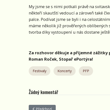
My jsme se s nimi potkali právě na svitav
někteří skautští vedoucí a zároveň také č
palce. Podívat jsme se byli i na celostátn
máme několik již prověřených oblíbených s
tvorba díky vystoupení u nás dostane ješt
Za rozhovor děkuje a příjemné zážitky 
Roman Roček, Stopař ePortýra!
Festivaly
Koncerty
PFP
Žádný komentář
Předchozí článek: Calypso Porta Fest / Štafeta 
Předchozí