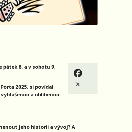
 pátek 8. a v sobotu 9.
orta 2025, si povídal
é vyhlášenou a oblíbenou
menout jeho historii a vývoj? A