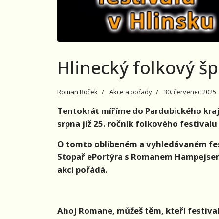
Hlinecký folkový š
Roman Roček
Akce a pořady
30. červenec 2025
Tentokrát míříme do Pardubického kraje
srpna již 25. ročník folkového festival
O tomto oblíbeném a vyhledávaném fest
Stopař ePortýra s Romanem Hampejsem ze
akci pořádá.
Ahoj Romane,
můžeš těm, kteří festiva