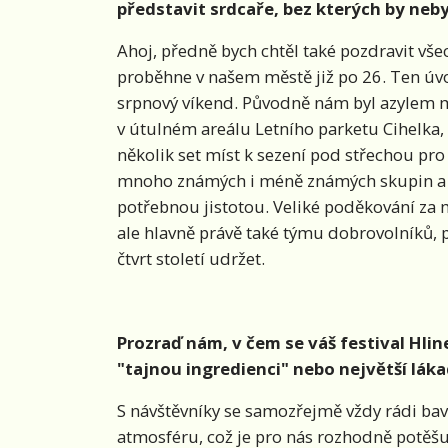
představit srdcaře, bez kterých by neby
Ahoj, předně bych chtěl také pozdravit vše
proběhne v našem městě již po 26. Ten úvod
srpnový víkend. Původně nám byl azylem m
v útulném areálu Letního parketu Cihelka, v
několik set míst k sezení pod střechou pr
mnoho známých i méně známých skupin a p
potřebnou jistotou. Veliké poděkování z
ale hlavně právě také týmu dobrovolníků, p
čtvrt století udržet.
Prozraď nám, v čem se váš festival Hl
"tajnou ingredienci" nebo největší lákad
S návštěvníky se samozřejmě vždy rádi baví
atmosféru, což je pro nás rozhodně potěšu