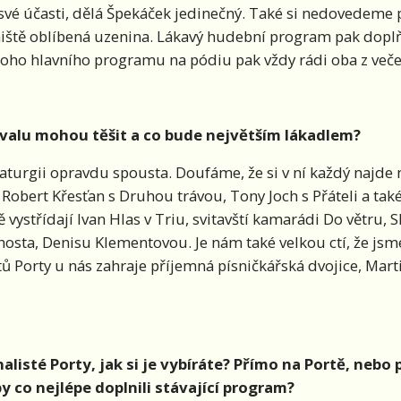
 své účasti, dělá Špekáček jedinečný. Také si nedovedeme 
niště oblíbená uzenina. Lákavý hudební program pak doplň
toho hlavního programu na pódiu pak vždy rádi oba z več
tivalu mohou těšit a co bude největším lákadlem?
aturgii opravdu spousta. Doufáme, že si v ní každý najde n
obert Křesťan s Druhou trávou, Tony Joch s Přáteli a také
vystřídají Ivan Hlas v Triu, svitavští kamarádi Do větru, 
osta, Denisu Klementovou. Je nám také velkou ctí, že jsme
istů Porty u nás zahraje příjemná písničkářská dvojice, Mar
isté Porty, jak si je vybíráte? Přímo na Portě, nebo 
 co nejlépe doplnili stávající program?