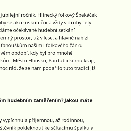
jubilejní ročník, Hlinecký folkový Špekáček
by se akce uskutečnila vždy v druhý celý
řádáme očekávané hudební setkání
emný prostor, už v lese, a hlavně nabízí
lo fanouškům našim i folkového žánru
ovém období, kdy byl pro mnohé
ikům, Městu Hlinsku, Pardubickému kraji,
oc rád, že se nám podařilo tuto tradici již
dobným hudebním zaměřením? Jakou máte
by vypíchnula příjemnou, až rodinnou,
vštěvník pokleknout ke sčítacímu špalku a