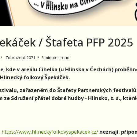
pekáček / Štafeta PFP 2025
Zobrazení: 2071
5 minutes read
, kde v areálu Cihelka (u Hlinska v Čechách) proběhne
u Hlinecký folkový Špekáček.
ivalu, zařazeném do Štafety Partnerských festivalů P
 Sdružení přátel dobré hudby - Hlinsko, z. s., kter
l
https://www.hlineckyfolkovyspekacek.cz/
neznají, připo