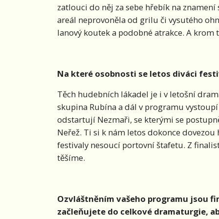
zatlouci do něj za sebe hřebík na znamení
areál neprovoněla od grilu či vysutého oh
lanový koutek a podobné atrakce. A krom 
Na které osobnosti se letos diváci fes
Těch hudebních lákadel je i v letošní dram
skupina Rubína a dál v programu vystoupí R
odstartují Nezmaři, se kterými se postupně 
Neřež. Ti si k nám letos dokonce dovezou h
festivaly nesoucí portovní štafetu. Z final
těšíme.
Ozvláštněním vašeho programu jsou final
začleňujete do celkové dramaturgie, aby