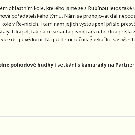
ském oblastním kole, kterého jsme se s Rubínou letos také
lenové pořadatelského týmu. Nám se probojovat dál nepodař
ím kole v Řevnicích. I tam nám jejich vystoupení přišlo př
tálých kapel, tak nám varianta písničkářského dua přišla 
ě více do povědomí. Na jubilejní ročník Špekáčku vás všec
plné pohodové hudby i setkání s kamarády na Partner
PFP 2025