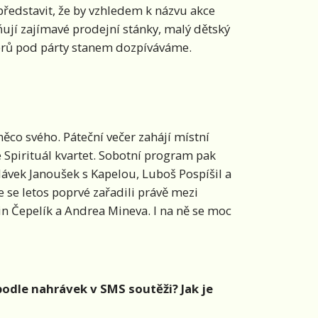
představit, že by vzhledem k názvu akce
ují zajímavé prodejní stánky, malý dětský
erů pod párty stanem dozpíváváme.
ěco svého. Páteční večer zahájí místní
 Spirituál kvartet. Sobotní program pak
Slávek Janoušek s Kapelou, Luboš Pospíšil a
 se letos poprvé zařadili právě mezi
tin Čepelík a Andrea Mineva. I na ně se moc
podle nahrávek v SMS soutěži? Jak je