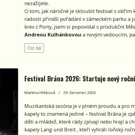
nezažijete.
O tom, jak náročné je skloubit festival s obř
radosti přináší pořádání v zámeckém parku a 
krev z Porty, jsem si popovídal s produkční Mě
Andreou Kulhánkovou
a novým vedoucím, 
Číst dál
Festival Brána 2026: Startuje nový ročn
Martina Hrbková
29. červenec 2026
Muzikantská sezóna je v plném proudu a pro m
kapely to znamená jediné – festival Brána je z
děti a mládež, které rády zpívají nebo hrají a cht
kapely Lang und Breit , kteří vyhráli loňský roč