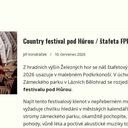
Country festival pod Hůrou / štafeta FP
Jiří Vondráček
10. červenec 2026
Z hradních výšin Železných hor se náš štafetov
2026 usazuje v malebném Podkrkonoší. V úchv
Zámeckého parku v Lázních Bělohrad se rozjede
festivalu pod Hůrou
.
Najít tento festivalový klenot v nepřeberném mn
vyžaduje chvilku hledání v městských kalendáříc
stromy zámeckého parku, okamžitě pochopíte, ž
pohody, vůně léta a poctivé akustické muziky to