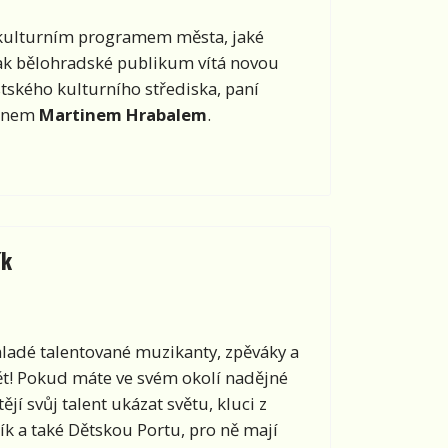
ím kulturním programem města, jaké
jak bělohradské publikum vítá novou
stského kulturního střediska, paní
panem
Martinem Hrabalem
.
ík
ladé talentované muzikanty, zpěváky a
pět! Pokud máte ve svém okolí nadějné
ějí svůj talent ukázat světu, kluci z
ník a také Dětskou Portu, pro ně mají