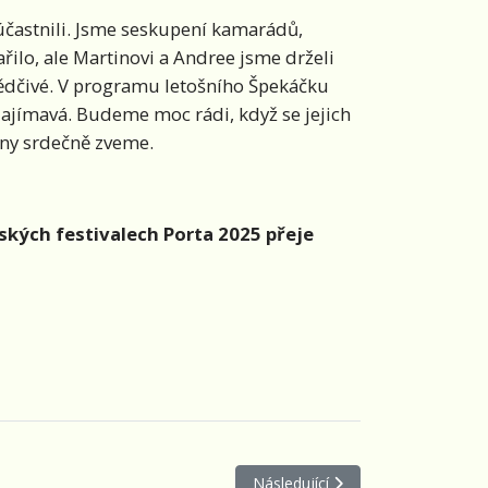
 účastnili. Jsme seskupení kamarádů,
ilo, ale Martinovi a Andree jsme drželi
esvědčivé. V programu letošního Špekáčku
zajímavá. Budeme moc rádi, když se jejich
hny srdečně zveme.
ských festivalech Porta 2025 přeje
Další článek: Prázdniny v Telči /
Následující