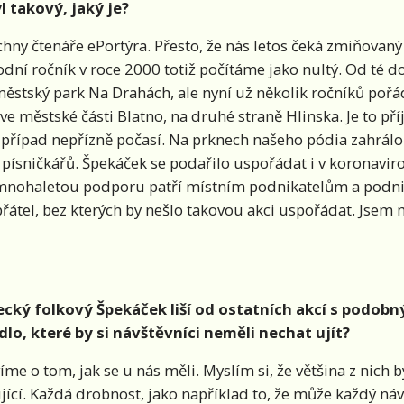
l takový, jaký je?
chny čtenáře ePortýra. Přesto, že nás letos čeká zmiňovaný 
ní ročník v roce 2000 totiž počítáme jako nultý. Od té do
ěstský park Na Drahách, ale nyní už několik ročníků po
e městské části Blatno, na druhé straně Hlinska. Je to příj
o případ nepřízně počasí. Na prknech našeho pódia zahrá
ísničkářů. Špekáček se podařilo uspořádat i v koronavir
a mnohaletou podporu patří místním podnikatelům a podn
řátel, bez kterých by nešlo takovou akci uspořádat. Jsem m
inecký folkový Špekáček liší od ostatních akcí s po
lo, které by si návštěvníci neměli nechat ujít?
me o tom, jak se u nás měli. Myslím si, že většina z nich 
jící. Každá drobnost, jako například to, že může každý ná