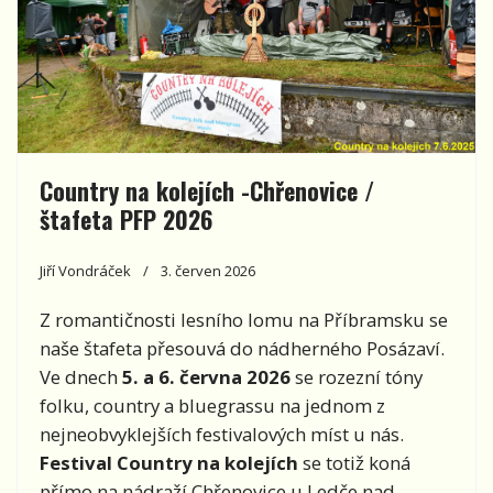
Country na kolejích -Chřenovice /
štafeta PFP 2026
Jiří Vondráček
3. červen 2026
Z romantičnosti lesního lomu na Příbramsku se
naše štafeta přesouvá do nádherného Posázaví.
Ve dnech
5. a 6. června 2026
se rozezní tóny
folku, country a bluegrassu na jednom z
nejneobvyklejších festivalových míst u nás.
Festival Country na kolejích
se totiž koná
přímo na nádraží Chřenovice u Ledče nad