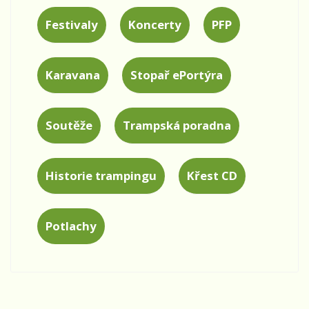
Festivaly
Koncerty
PFP
Karavana
Stopař ePortýra
Soutěže
Trampská poradna
Historie trampingu
Křest CD
Potlachy