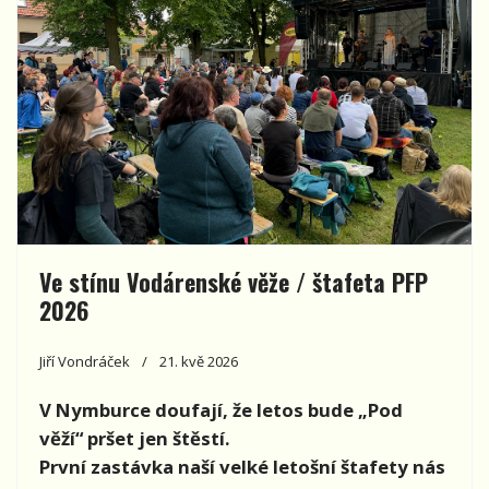
Ve stínu Vodárenské věže / štafeta PFP
2026
Jiří Vondráček
21. kvě 2026
V Nymburce doufají, že letos bude „Pod
věží“ pršet jen štěstí.
První zastávka naší velké letošní štafety nás