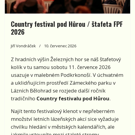
Country festival pod Hůrou / štafeta FPF
2026
Jiří Vondráček
10. červenec 2026
Z hradních výšin Železných hor se náš štafetový
kolík v tu samou sobotu 11. července 2026
usazuje v malebném Podkrkonoší. V úchvatném
a uklidňujícím prostředí Zámeckého parku v
Lázních Bělohrad se rozjede další ročník
tradičního
Country festivalu pod Hůrou
.
Najít tento festivalový klenot v nepřeberném
množství letních lázeňských akcí sice vyžaduje
chvilku hledání v městských kalendářích, ale
jakmile vstoupíte mezi staleté stromy