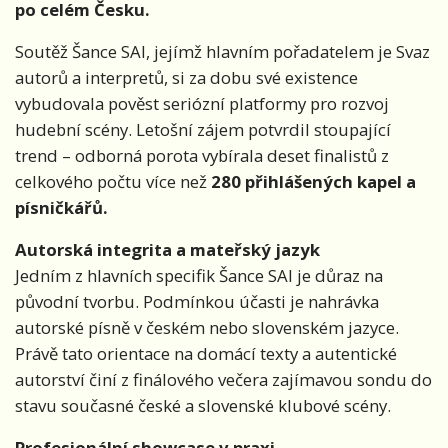
po celém Česku.
Soutěž Šance SAI, jejímž hlavním pořadatelem je Svaz
autorů a interpretů, si za dobu své existence
vybudovala pověst seriózní platformy pro rozvoj
hudební scény. Letošní zájem potvrdil stoupající
trend – odborná porota vybírala deset finalistů z
celkového počtu více než
280 přihlášených kapel a
písničkářů.
Autorská integrita a mateřský jazyk
Jedním z hlavních specifik Šance SAI je důraz na
původní tvorbu. Podmínkou účasti je nahrávka
autorské písně v českém nebo slovenském jazyce.
Právě tato orientace na domácí texty a autentické
autorství činí z finálového večera zajímavou sondu do
stavu současné české a slovenské klubové scény.
Profesionální showcase v praxi