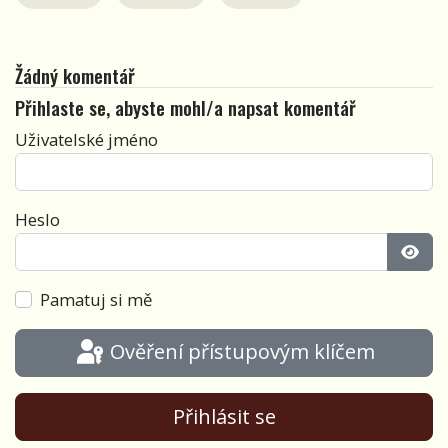
Žádný komentář
Přihlaste se, abyste mohl/a napsat komentář
Uživatelské jméno
Heslo
Zobra
Pamatuj si mě
Ověření přístupovým klíčem
Přihlásit se