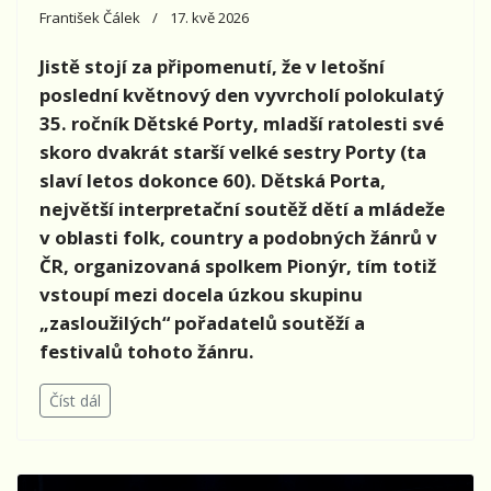
František Čálek
17. kvě 2026
Jistě stojí za připomenutí, že v letošní
poslední květnový den vyvrcholí polokulatý
35. ročník Dětské Porty, mladší ratolesti své
skoro dvakrát starší velké sestry Porty (ta
slaví letos dokonce 60). Dětská Porta,
největší interpretační soutěž dětí a mládeže
v oblasti folk, country a podobných žánrů v
ČR, organizovaná spolkem Pionýr, tím totiž
vstoupí mezi docela úzkou skupinu
„zasloužilých“ pořadatelů soutěží a
festivalů tohoto žánru.
Číst dál