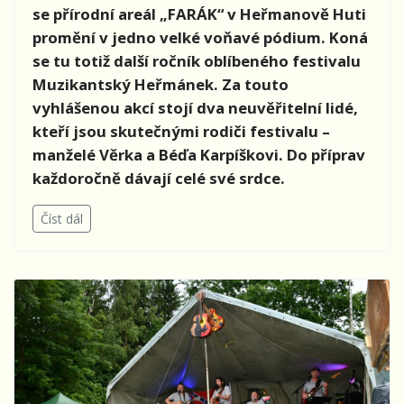
se přírodní areál „FARÁK“ v Heřmanově Huti
promění v jedno velké voňavé pódium. Koná
se tu totiž další ročník oblíbeného festivalu
Muzikantský Heřmánek. Za touto
vyhlášenou akcí stojí dva neuvěřitelní lidé,
kteří jsou skutečnými rodiči festivalu –
manželé Věrka a Béďa Karpíškovi. Do příprav
každoročně dávají celé své srdce.
Číst dál