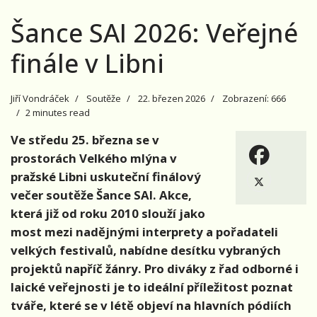
Šance SAI 2026: Veřejné
finále v Libni
Jiří Vondráček
Soutěže
22. březen 2026
Zobrazení: 666
2 minutes read
Ve středu 25. března se v
prostorách Velkého mlýna v
pražské Libni uskuteční finálový
večer soutěže Šance SAI. Akce,
která již od roku 2010 slouží jako
most mezi nadějnými interprety a pořadateli
velkých festivalů, nabídne desítku vybraných
projektů napříč žánry. Pro diváky z řad odborné i
laické veřejnosti je to ideální příležitost poznat
tváře, které se v létě objeví na hlavních pódiích