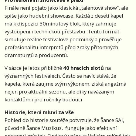
Finále není pojato jako klasická „talentová show“, ale
spíše jako hudební showcase. Každá z deseti kapel
má k dispozici 30minutový blok, který zahrnuje
vystoupení i technickou přestavbu. Tento formát
simuluje reálné festivalové podmínky a prověřuje
profesionalitu interpretů před zraky přítomných
dramaturgů a producentů.
V sázce je letos přibližně
40 hracích slotů
na
významných festivalech. Často se navíc stává, že
kapela, která zaujme svým výkonem, získá angažmá
nejen pro aktuální sezónu, ale díky navázaným
kontaktům i pro ročníky budoucí.
Historie, která mluví za vše
Pohled do historie soutěže potvrzuje, že Šance SAI,
původně Šance Muzikus, funguje jako efektivní
odrazový můstek. Finálový večer ve Velkém mlýně tak