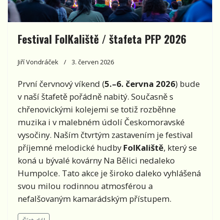
Festival FolKaliště / štafeta PFP 2026
Jiří Vondráček
3. červen 2026
První červnový víkend (
5.–6. června 2026
) bude
v naší štafetě pořádně nabitý. Současně s
chřenovickými kolejemi se totiž rozběhne
muzika i v malebném údolí Českomoravské
vysočiny. Naším čtvrtým zastavením je festival
příjemné melodické hudby
FolKaliště
, který se
koná u bývalé kovárny Na Bělici nedaleko
Humpolce. Tato akce je široko daleko vyhlášená
svou milou rodinnou atmosférou a
nefalšovaným kamarádským přístupem.