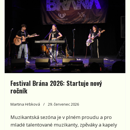
Festival Brána 2026: Startuje nový
ročník
Martina Hrbková
29. červenec 2026
Muzikantská sezóna je v plném proudu a pro
mladé talentované muzikanty, zpěváky a kapely