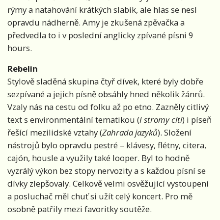
rýmy a natahování krátkých slabik, ale hlas se nesl
opravdu nádherně. Amy je zkušená zpěvačka a
předvedla to i v poslední anglicky zpívané písni 9
hours.
Rebelin
Stylově sladěná skupina čtyř dívek, které byly dobře
sezpívané a jejich písně obsáhly hned několik žánrů.
Vzaly nás na cestu od folku až po etno. Zazněly citlivý
text s environmentální tematikou (
I stromy cítí
) i píseň
řešící mezilidské vztahy (
Zahrada jazyků
). Složení
nástrojů bylo opravdu pestré – klávesy, flétny, citera,
cajón, housle a využily také looper. Byl to hodně
vyzrálý výkon bez stopy nervozity a s každou písní se
dívky zlepšovaly. Celkově velmi osvěžující vystoupení
a posluchač měl chuť si užít celý koncert. Pro mě
osobně patřily mezi favoritky soutěže.