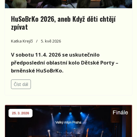
HuSoBrKo 2026, aneb Když děti chtějí
zpívat
Katka Krejčí
5. kvě 2026
V sobotu 11.4. 2026 se uskutečnilo
předposlední oblastní kolo Dětské Porty –
brněnské HuSoBrKo.
Číst dál