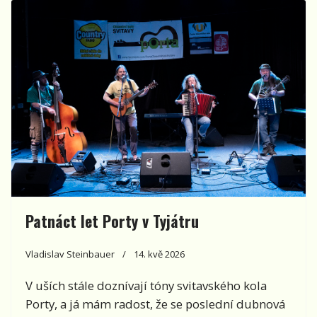
Patnáct let Porty v Tyjátru
Vladislav Steinbauer
14. kvě 2026
V uších stále doznívají tóny svitavského kola
Porty, a já mám radost, že se poslední dubnová