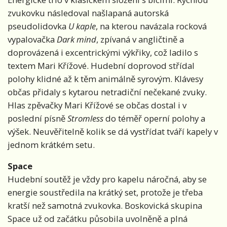
zvukovku následoval našlapaná autorská
pseudolidovka
U kaple
, na kterou navázala rocková
vypalovačka
Dark mind
, zpívaná v angličtině a
doprovázená i excentrickými výkřiky, což ladilo s
textem Mari Křížové. Hudební doprovod střídal
polohy klidné až k těm animálně syrovým. Klávesy
občas přidaly s kytarou netradiční nečekané zvuky.
Hlas zpěvačky Mari Křížové se občas dostal i v
poslední písně
Stromless
do téměř operní polohy a
výšek. Neuvěřitelně kolik se dá vystřídat tváří kapely v
jednom krátkém setu.
Space
Hudební soutěž je vždy pro kapelu náročná, aby se
energie soustředila na krátký set, protože je třeba
kratší než samotná zvukovka. Boskovická skupina
Space už od začátku působila uvolněně a plná