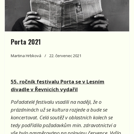
Porta 2021
Martina Hrbková
22. červenec 2021
55. ročník festivalu Porta se v Lesním
divadle v Řevnicích vydařil
Pořadatelé festivalu vsadili na naději, že o
prázdninách už se kultura rozjede a bude se
koncertovat. Celá soutěž v oblastních kolech se
tedy podřídila požadavkům min. zdravotnictví a
vše bylo nasměrováno na polovinu července. Vyšlo