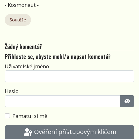
- Kosmonaut -
Soutěže
Žádný komentář
Přihlaste se, abyste mohl/a napsat komentář
Uživatelské jméno
Heslo
Zobra
Pamatuj si mě
Ověření přístupovým klíčem