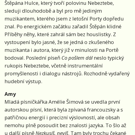
Štěpána Hulce, který tvoří polovinu Nebeztebe,
sleduji dlouhodobě a byl pro mě jediným
muzikantem, kterého jsem z letošní Porty dopředu
znal. Po energickém začátku zařadil Štěpán klidné
Příběhy něhy, které zahrál sám bez houslistky. Z
vystoupení bylo jasné, že se jedná o zkušeného
muzikanta i autora, který již v minulosti na Portě
bodoval. Poslední píseň
Co pošlem dál
neslo typický
rukopis Nebeztebe, včetně instrumentální
promyšlenosti i dialogu nástrojů. Rozhodně vydařený
hudební výstup.
Amy
Mladá písničkářka Amélie Šimová se uvedla první
autorskou písní, která byla zpívaná francouzsky a s
patřičnou energií i precizní výslovností, ale obsah
nemohu plně posoudit bez znalosti jazyka. To šlo až
u další písně
Nezkusíš, nevíš
. Tam byly trochu čekané