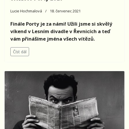
Lucie Hochmalová
18. červenec 2021
Finále Porty je za námi! Užili jsme si skvělý
víkend v Lesním divadle v Řevnicích a teď
vám přinášíme jména všech vítězů.
Číst dál