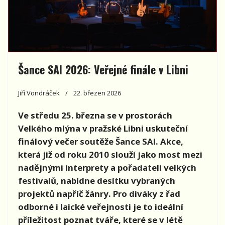
Šance SAI 2026: Veřejné finále v Libni
Jiří Vondráček
22. březen 2026
Ve středu 25. března se v prostorách
Velkého mlýna v pražské Libni uskuteční
finálový večer soutěže Šance SAI. Akce,
která již od roku 2010 slouží jako most mezi
nadějnými interprety a pořadateli velkých
festivalů, nabídne desítku vybraných
projektů napříč žánry. Pro diváky z řad
odborné i laické veřejnosti je to ideální
příležitost poznat tváře, které se v létě