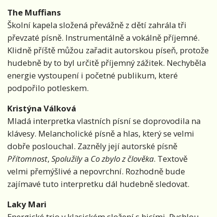
The Muffians
Školní kapela složená převážně z dětí zahrála tři
převzaté písně. Instrumentálně a vokálně příjemné.
Klidně příště můžou zařadit autorskou píseň, protože
hudebně by to byl určitě příjemný zážitek. Nechyběla
energie vystoupení i početné publikum, které
podpořilo potleskem.
Kristýna Válková
Mladá interpretka vlastních písní se doprovodila na
klávesy. Melancholické písně a hlas, který se velmi
dobře poslouchal. Zazněly její autorské písně
Přítomnost
,
Spolužily
a
Co zbylo z člověka
. Textově
velmi přemýšlivé a nepovrchní. Rozhodně bude
zajímavé tuto interpretku dál hudebně sledovat.
Laky Mari
Energické trio v klasickém složení s bicími. Rychlou