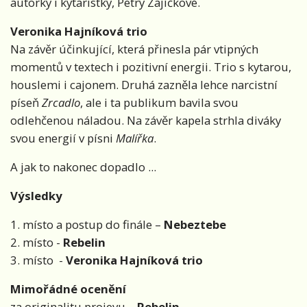
autorky i kytaristky, Petry Zajíčkové.
Veronika Hajníková trio
Na závěr účinkující, která přinesla pár vtipných
momentů v textech i pozitivní energii. Trio s kytarou,
houslemi i cajonem. Druhá zazněla lehce narcistní
píseň
Zrcadlo
, ale i ta publikum bavila svou
odlehčenou náladou. Na závěr kapela strhla diváky
svou energií v písni
Malířka
.
A jak to nakonec dopadlo ...
Výsledky
1. místo a postup do finále –
Nebeztebe
2. místo -
Rebelin
3. místo -
Veronika Hajníková trio
Mimořádné ocenění
za originalitu projevu –
Rebelin