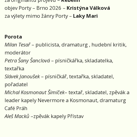
objev Porty – Brno 2026 –
Kristýna Válková
za výlety mimo žánry Porty –
Laky Mari
Porota
Milan Tesař
– publicista, dramaturg , hudební kritik,
moderátor
Petra Šany Šanclová
– písničkářka, skladatelka,
textařka
Slávek Janoušek
– písničkář, textařka, skladatel,
pořadatel
Michal Kosmonaut Šimíček
– textař, skladatel, zpěvák a
leader kapely Nevermore a Kosmonaut, dramaturg
Café Práh
Aleš Macků
–zpěvák kapely Přístav