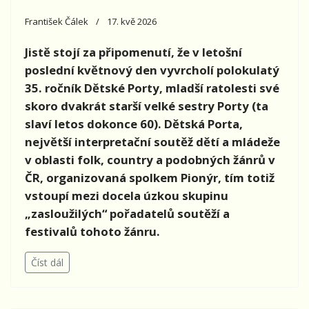
František Čálek
17. kvě 2026
Jistě stojí za připomenutí, že v letošní
poslední květnový den vyvrcholí polokulatý
35. ročník Dětské Porty, mladší ratolesti své
skoro dvakrát starší velké sestry Porty (ta
slaví letos dokonce 60). Dětská Porta,
největší interpretační soutěž dětí a mládeže
v oblasti folk, country a podobných žánrů v
ČR, organizovaná spolkem Pionýr, tím totiž
vstoupí mezi docela úzkou skupinu
„zasloužilých“ pořadatelů soutěží a
festivalů tohoto žánru.
Číst dál