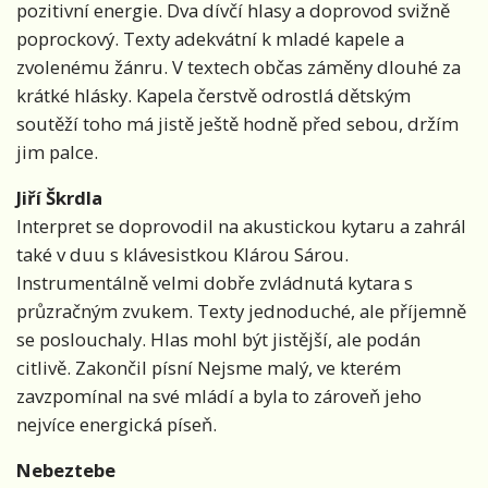
pozitivní energie. Dva dívčí hlasy a doprovod svižně
poprockový. Texty adekvátní k mladé kapele a
zvolenému žánru. V textech občas záměny dlouhé za
krátké hlásky. Kapela čerstvě odrostlá dětským
soutěží toho má jistě ještě hodně před sebou, držím
jim palce.
Jiří Škrdla
Interpret se doprovodil na akustickou kytaru a zahrál
také v duu s klávesistkou Klárou Sárou.
Instrumentálně velmi dobře zvládnutá kytara s
průzračným zvukem. Texty jednoduché, ale příjemně
se poslouchaly. Hlas mohl být jistější, ale podán
citlivě. Zakončil písní Nejsme malý, ve kterém
zavzpomínal na své mládí a byla to zároveň jeho
nejvíce energická píseň.
Nebeztebe