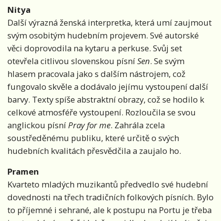
Nitya
Další výrazná ženská interpretka, která umí zaujmout
svým osobitým hudebním projevem. Své autorské
věci doprovodila na kytaru a perkuse. Svůj set
otevřela citlivou slovenskou písní
Sen
. Se svým
hlasem pracovala jako s dalším nástrojem, což
fungovalo skvěle a dodávalo jejímu vystoupení další
barvy. Texty spíše abstraktní obrazy, což se hodilo k
celkové atmosféře vystoupení. Rozloučila se svou
anglickou písní
Pray for me
. Zahrála zcela
soustředěnému publiku, které určitě o svých
hudebních kvalitách přesvědčila a zaujalo ho.
Pramen
Kvarteto mladých muzikantů předvedlo své hudební
dovednosti na třech tradičních folkových písních. Bylo
to příjemné i sehrané, ale k postupu na Portu je třeba