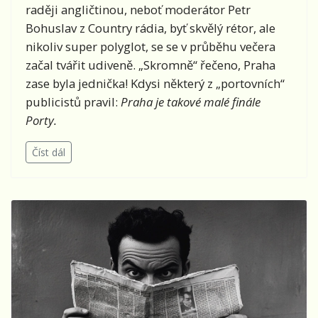
raději angličtinou, neboť moderátor Petr
Bohuslav z Country rádia, byť skvělý rétor, ale
nikoliv super polyglot, se se v průběhu večera
začal tvářit udiveně. „Skromně“ řečeno, Praha
zase byla jednička! Kdysi některý z „portovních“
publicistů pravil:
Praha je takové malé finále
Porty.
Číst dál