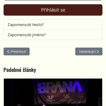
Přihlásit se
Zapomenuté heslo?
Zapomenuté jméno?
Předchozí článek: Patnáct let Porty v Tyjátru
Další článek: Int
Předchozí
Následující
Podobné články