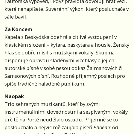
i autorská výpověď, i když pravidla dovolují hrát věci,
které nenapíšete. Suverénní výkon, který posluchače v
sále bavil.
Za Koncem
Kapela z Beskydska odehrála citlivé vystoupení v
klasickém složení – kytara, baskytara a housle. Ženský
hlas se dobře mísil s mužskými vokály. Skupina
disponuje opravdu sladěnými vícehlasy a jejich
autorské písně v sobě nesou odkaz Žalmanových či
Samsonových písní. Rozhodně příjemný poslech pro
spíše tradičně naladěné publikum.
Naopak
Trio sehraných muzikantů, kteří by svými
instrumentálními dovednostmi a sezpívanými vokály
určitě na Portě neudělalo ostudu. Příjemně se to
poslouchalo a nejvíc mě zaujala píseň
Phoenix
od