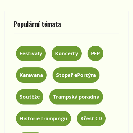
Populární témata
Festivaly
Koncerty
PFP
Karavana
Stopař ePortýra
Soutěže
Trampská poradna
Historie trampingu
Křest CD