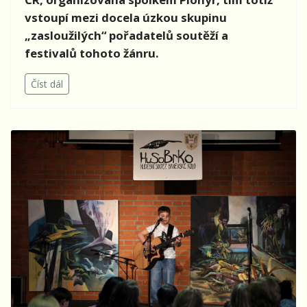
vstoupí mezi docela úzkou skupinu
„zasloužilých“ pořadatelů soutěží a
festivalů tohoto žánru.
Číst dál