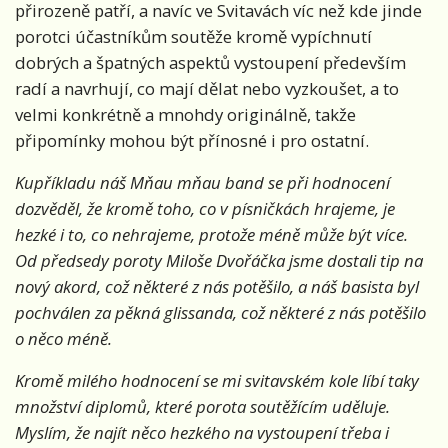
přirozeně patří, a navíc ve Svitavách víc než kde jinde
porotci účastníkům soutěže kromě vypíchnutí
dobrých a špatných aspektů vystoupení především
radí a navrhují, co mají dělat nebo vyzkoušet, a to
velmi konkrétně a mnohdy originálně, takže
připomínky mohou být přínosné i pro ostatní.
Kupříkladu náš Mňau mňau band se při hodnocení
dozvěděl, že kromě toho, co v písničkách hrajeme, je
hezké i to, co nehrajeme, protože méně může být více.
Od předsedy poroty Miloše Dvořáčka jsme dostali tip na
nový akord, což některé z nás potěšilo, a náš basista byl
pochválen za pěkná glissanda, což některé z nás potěšilo
o něco méně.
Kromě milého hodnocení se mi svitavském kole líbí taky
množství diplomů, které porota soutěžícím uděluje.
Myslím, že najít něco hezkého na vystoupení třeba i