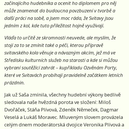
začínajícího hudebníka a ocenit ho diplomem pro něj
může znamenat do budoucna povzbuzení v tvorbě a
další práci na sobě, a jsem moc ráda, že Svitavy jsou
jedním z kol, kde tuto příležitost hojně využívají.
Vláďa to určitě ze skromnosti neuvede, ale myslím, že
stojí za to se zmínit také o péči, kterou přípravě
svitavského kola věnuje a návazným akcím, jež má ve
Středisku kulturních služeb na starosti a kde si můžou
vybraní soutěžící zahrát – kupříkladu Ozvěnám Porty,
které ve Svitavách probíhají pravidelně začátkem letních
prázdnin.
Jak už Saša zmínila, všechny hudební výkony bedlivě
sledovala naše hvězdná porota ve složení: Miloš
Dvořáček, Stáňa Plívová, Zdeněk Němeček, Dagmar
Veselá a Lukáš Moravec. Mluveným slovem provázela
celým dnem moderátorská dvojice Veronika Plívová a