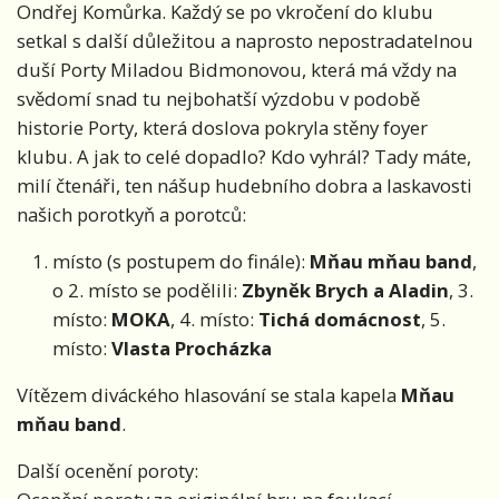
Ondřej Komůrka. Každý se po vkročení do klubu
setkal s další důležitou a naprosto nepostradatelnou
duší Porty Miladou Bidmonovou, která má vždy na
svědomí snad tu nejbohatší výzdobu v podobě
historie Porty, která doslova pokryla stěny foyer
klubu. A jak to celé dopadlo? Kdo vyhrál? Tady máte,
milí čtenáři, ten nášup hudebního dobra a laskavosti
našich porotkyň a porotců:
místo (s postupem do finále):
Mňau mňau band
,
o 2. místo se podělili:
Zbyněk Brych a Aladin
, 3.
místo:
MOKA
, 4. místo:
Tichá domácnost
, 5.
místo:
Vlasta Procházka
Vítězem diváckého hlasování se stala kapela
Mňau
mňau band
.
Další ocenění poroty: