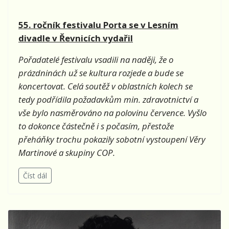
55. ročník festivalu Porta se v Lesním
divadle v Řevnicích vydařil
Pořadatelé festivalu vsadili na naději, že o
prázdninách už se kultura rozjede a bude se
koncertovat. Celá soutěž v oblastních kolech se
tedy podřídila požadavkům min. zdravotnictví a
vše bylo nasměrováno na polovinu července. Vyšlo
to dokonce částečně i s počasím, přestože
přeháňky trochu pokazily sobotní vystoupení Věry
Martinové a skupiny COP.
Číst dál