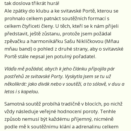
tak doslova třikrát hurá!
Ale zpátky do klubu a ke svitavské Portě, kterou se
prohnalo celkem patnáct soutěžních formací s
celkem čtyřiceti členy. U těch, kteří se k nám přijeli
představit, ještě zůstanu, protože jsem požádal
zpěvačku a harmonikářku Sašu Niklíčkovou (Mňau
mňau band) o pohled z druhé strany, aby o svitavské
Portě stále nepsal jen potulný pořadatel.
Vláďa mě požádal, abych k jeho článku připojila pár
postřehů ze svitavské Porty. Vyskytla jsem se tu už
několikrát: jako divák nebo v soutěži, a to sólově, v duu a
letos i s kapelou.
Samotná soutěž probíhá tradičně v blocích, po nichž
vždy následuje veřejné hodnocení poroty. Tenhle
způsob nemusí být každému příjemný, nicméně
podle mě k soutěžnímu klání a adrenalinu celkem