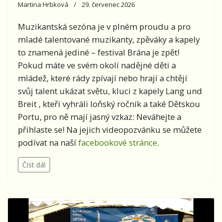
Martina Hrbková
29. červenec 2026
Muzikantská sezóna je v plném proudu a pro
mladé talentované muzikanty, zpěváky a kapely
to znamená jediné – festival Brána je zpět!
Pokud máte ve svém okolí nadějné děti a
mládež, které rády zpívají nebo hrají a chtějí
svůj talent ukázat světu, kluci z kapely Lang und
Breit , kteří vyhráli loňský ročník a také Dětskou
Portu, pro ně mají jasný vzkaz: Neváhejte a
přihlaste se! Na jejich videopozvánku se můžete
podívat na naší
facebookové stránce
.
Číst dál