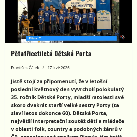
Pětatřicetiletá Dětská Porta
František Čálek
17. kvě 2026
Jistě stojí za připomenutí, že v letošní
poslední květnový den vyvrcholí polokulatý
35. ročník Dětské Porty, mladší ratolesti své
skoro dvakrát starší velké sestry Porty (ta
slaví letos dokonce 60). Dětská Porta,
největší interpretační soutěž dětí a mládeže
v oblasti folk, country a podobných žánrů v
ČR, organizovaná spolkem Pionýr, tím totiž