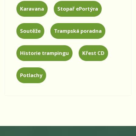
Karavana
Stopař ePortýra
Soutěže
Trampská poradna
Historie trampingu
Křest CD
Potlachy