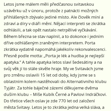
Letos jsme málem měli předčasnou svitavskou
uzávěrku už v únoru, protože z patnácti možných
přihlášených zbývalo jediné místo. Ale člověk míní a
zdraví a díry v diáři mění. Nějací interpreti se zkrátka
odhlásili, a tak opět nastalo netrpělivé vyčkávání.
Během března se stav naplnil, a to dokonce i jedním
dříve odhlášeným zraněným interpretem. Porta
zkrátka vydatně napomáhá jakékoliv rekonvalescenci.
Přesně podle motta: „Porta je lék a hudba je nejlepší
apatyka.“ A tahle apatyka letos slaví šedesátiny a na
svůj věk jí to stále skvěle hraje. My ve Svitavách jsme
pro změnu oslavili 15 let od doby, kdy jsme se s
oblastním kolem nastěhovali do Alternativního klubu
Tyjátr. Za tohle báječné zázemí děkujeme dvěma
duším klubu – Míše Kubík Černé a Pavlovi Indráčkovi.
Do třetice všech oslav je zde 770 let od založení
města Svitavy. Letos je to zkrátka jedna velká sláva, a