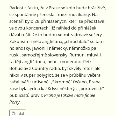
Radost z faktu, že v Praze se kolo bude hrát živě,
se spontánně přenesla i mezi muzikanty. Na
scénáři bylo 28 přihlášených, kteří se představili
ve dvou koncertech. Již náhled do přihlášek
dával tušit, že to budou velmi zajímavé večery.
Zákulisím zněla angličtina, „chrochtalo“ se tam
holandsky, jawohl i německy, němnožko pa
ruski, samozřejmě slovensky. Rumuni mluvili
raději angličtinou, neboť moderátor Petr
Bohuslav z Country rádia, byť skvělý rétor, ale
nikoliv super polyglot, se se v průběhu večera
začal tvářit udiveně. „Skromně“ řečeno, Praha
zase byla jednička! Kdysi některý z „portovních“
publicistů pravil:
Praha je takové malé finále
Porty.
Číst dál