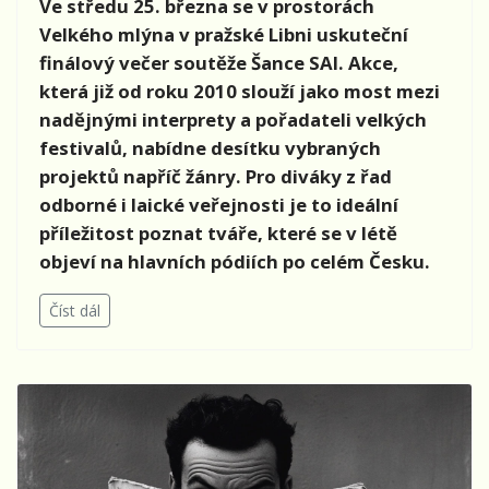
Ve středu 25. března se v prostorách
Velkého mlýna v pražské Libni uskuteční
finálový večer soutěže Šance SAI. Akce,
která již od roku 2010 slouží jako most mezi
nadějnými interprety a pořadateli velkých
festivalů, nabídne desítku vybraných
projektů napříč žánry. Pro diváky z řad
odborné i laické veřejnosti je to ideální
příležitost poznat tváře, které se v létě
objeví na hlavních pódiích po celém Česku.
Číst dál