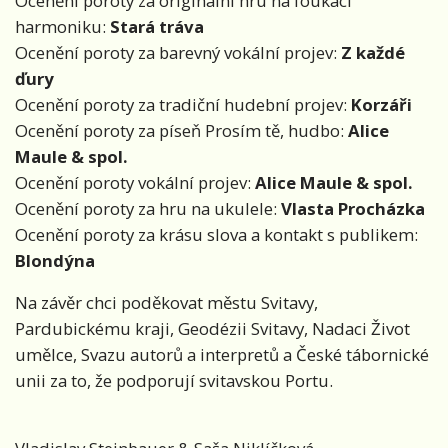
Ocenění poroty za originální hru na foukací
harmoniku:
Stará tráva
Ocenění poroty za barevný vokální projev:
Z každé
ďury
Ocenění poroty za tradiční hudební projev:
Korzáři
Ocenění poroty za píseň Prosím tě, hudbo:
Alice
Maule & spol.
Ocenění poroty vokální projev:
Alice Maule & spol.
Ocenění poroty za hru na ukulele:
Vlasta Procházka
Ocenění poroty za krásu slova a kontakt s publikem:
Blondýna
Na závěr chci poděkovat městu Svitavy,
Pardubickému kraji, Geodézii Svitavy, Nadaci Život
umělce, Svazu autorů a interpretů a České tábornické
unii za to, že podporují svitavskou Portu.