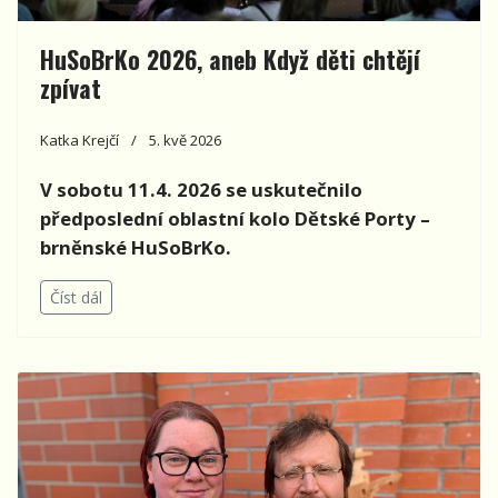
HuSoBrKo 2026, aneb Když děti chtějí
zpívat
Katka Krejčí
5. kvě 2026
V sobotu 11.4. 2026 se uskutečnilo
předposlední oblastní kolo Dětské Porty –
brněnské HuSoBrKo.
Číst dál